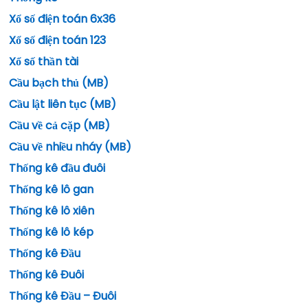
Xổ số điện toán 6x36
Xổ số điện toán 123
Xổ số thần tài
Cầu bạch thủ (MB)
Cầu lật liên tục (MB)
Cầu về cả cặp (MB)
Cầu về nhiều nháy (MB)
Thống kê đầu đuôi
Thống kê lô gan
Thống kê lô xiên
Thống kê lô kép
Thống kê Đầu
Thống kê Đuôi
Thống kê Đầu – Đuôi