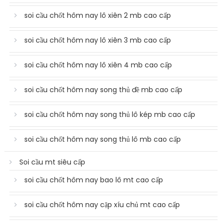
soi cầu chốt hôm nay lô xiên 2 mb cao cấp
soi cầu chốt hôm nay lô xiên 3 mb cao cấp
soi cầu chốt hôm nay lô xiên 4 mb cao cấp
soi cầu chốt hôm nay song thủ đề mb cao cấp
soi cầu chốt hôm nay song thủ lô kép mb cao cấp
soi cầu chốt hôm nay song thủ lô mb cao cấp
Soi cầu mt siêu cấp
soi cầu chốt hôm nay bao lô mt cao cấp
soi cầu chốt hôm nay cặp xíu chủ mt cao cấp