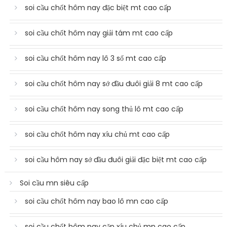
soi cầu chốt hôm nay đặc biệt mt cao cấp
soi cầu chốt hôm nay giải tám mt cao cấp
soi cầu chốt hôm nay lô 3 số mt cao cấp
soi cầu chốt hôm nay sớ đầu đuôi giải 8 mt cao cấp
soi cầu chốt hôm nay song thủ lô mt cao cấp
soi cầu chốt hôm nay xíu chủ mt cao cấp
soi cầu hôm nay sớ đầu đuôi giải đặc biệt mt cao cấp
Soi cầu mn siêu cấp
soi cầu chốt hôm nay bao lô mn cao cấp
soi cầu chốt hôm nay cặp xíu chủ mn cao cấp