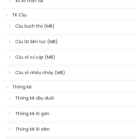
Xổ số thần tài
TK Cầu
Cầu bạch thủ (MB)
Cầu lật liên tục (MB)
Cầu về cả cặp (MB)
Cầu về nhiều nháy (MB)
Thống kê
Thống kê đầu đuôi
Thống kê lô gan
Thống kê lô xiên