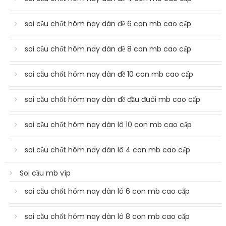
soi cầu chốt hôm nay dàn đề 6 con mb cao cấp
soi cầu chốt hôm nay dàn đề 8 con mb cao cấp
soi cầu chốt hôm nay dàn đề 10 con mb cao cấp
soi cầu chốt hôm nay dàn đề đầu đuôi mb cao cấp
soi cầu chốt hôm nay dàn lô 10 con mb cao cấp
soi cầu chốt hôm nay dàn lô 4 con mb cao cấp
Soi cầu mb víp
soi cầu chốt hôm nay dàn lô 6 con mb cao cấp
soi cầu chốt hôm nay dàn lô 8 con mb cao cấp