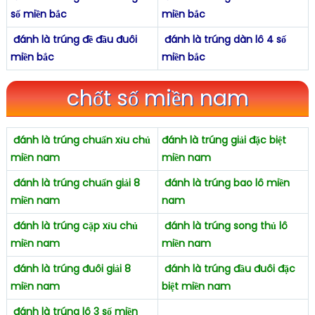
số miền bắc
miền bắc
đánh là trúng đề đầu đuôi
đánh là trúng dàn lô 4 số
miền bắc
miền bắc
chốt số miền nam
đánh là trúng chuẩn xỉu chủ
đánh là trúng giải đặc biệt
miền nam
miền nam
đánh là trúng chuẩn giải 8
đánh là trúng bao lô miền
miền nam
nam
đánh là trúng cặp xỉu chủ
đánh là trúng song thủ lô
miền nam
miền nam
đánh là trúng đuôi giải 8
đánh là trúng đầu đuôi đặc
miền nam
biệt miền nam
đánh là trúng lô 3 số miền