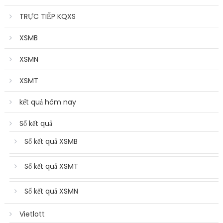
TRỰC TIẾP KQXS
XSMB
XSMN
XSMT
kết quả hôm nay
Sổ kết quả
Sổ kết quả XSMB
Sổ kết quả XSMT
Sổ kết quả XSMN
Vietlott