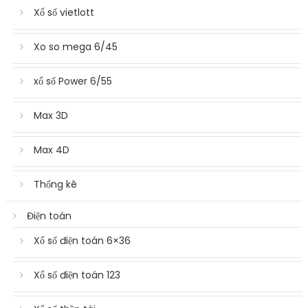
Xổ số vietlott
Xo so mega 6/45
xổ số Power 6/55
Max 3D
Max 4D
Thống kê
Điện toán
Xổ số điện toán 6×36
Xổ số điện toán 123