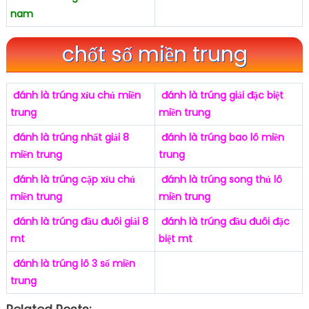
nam
chốt số miền trung
đánh là trúng xỉu chủ miền
đánh là trúng giải đặc biệt
trung
miền trung
đánh là trúng nhất giải 8
đánh là trúng bao lô miền
miền trung
trung
đánh là trúng cặp xỉu chủ
đánh là trúng song thủ lô
miền trung
miền trung
đánh là trúng đầu đuôi giải 8
đánh là trúng đầu đuôi đặc
mt
biệt mt
đánh là trúng lô 3 số miền
trung