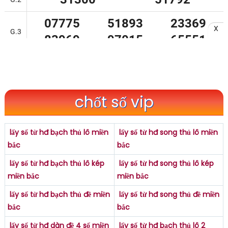
chốt số vip
lấy số từ hđ bạch thủ lô miền
lấy số từ hđ song thủ lô miền
bắc
bắc
lấy số từ hđ bạch thủ lô kép
lấy số từ hđ song thủ lô kép
miền bắc
miền bắc
lấy số từ hđ bạch thủ đề miền
lấy số từ hđ song thủ đề miền
bắc
bắc
lấy số từ hđ dàn đề 4 số miền
lấy số từ hđ bạch thủ lô 2