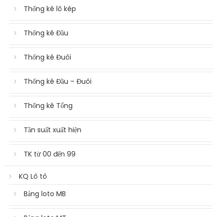
Thống kê lô kép
Thống kê Đầu
Thống kê Đuôi
Thống kê Đầu – Đuôi
Thống kê Tổng
Tần suất xuất hiện
TK từ 00 đến 99
KQ Lô tô
Bảng loto MB