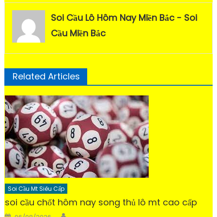
Soi Cầu Lô Hôm Nay Miền Bắc - Soi
Cầu Miền Bắc
Related Articles
Soi Cầu Mt Siêu Cấp
soi cầu chốt hôm nay song thủ lô mt cao cấp
Author
Posted