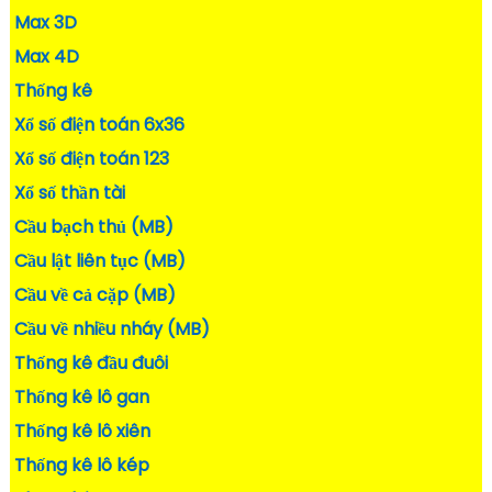
Max 3D
Max 4D
Thống kê
Xổ số điện toán 6x36
Xổ số điện toán 123
Xổ số thần tài
Cầu bạch thủ (MB)
Cầu lật liên tục (MB)
Cầu về cả cặp (MB)
Cầu về nhiều nháy (MB)
Thống kê đầu đuôi
Thống kê lô gan
Thống kê lô xiên
Thống kê lô kép