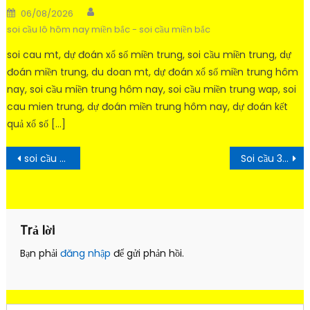
Author
Posted
06/08/2026
on
soi cầu lô hôm nay miền bắc - soi cầu miền bắc
soi cau mt, dự đoán xổ số miền trung, soi cầu miền trung, dự
đoán miền trung, du doan mt, dự đoán xổ số miền trung hôm
nay, soi cầu miền trung hôm nay, soi cầu miền trung wap, soi
cau mien trung, dự đoán miền trung hôm nay, dự đoán kết
quả xổ số […]
Điều
soi cầu chốt hôm nay lô 3 số mt cao cấp
Soi cầu 3 càng miền bắc – Rồng bạch kim chốt 3 càng miễn phí 07/08/2026
hướng
bài
viết
Trả lời
Bạn phải
đăng nhập
để gửi phản hồi.