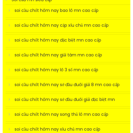
soi cầu chốt hôm nay bao lô mn cao cấp
soi cầu chốt hôm nay cặp xíu chủ mn cao cấp
soi cầu chốt hôm nay đặc biệt mn cao cấp
soi cầu chốt hôm nay giải tám mn cao cấp
soi cầu chốt hôm nay lô 3 số mn cao cấp
soi cầu chốt hôm nay sớ đầu đuôi giải 8 mn cao cấp
soi cầu chốt hôm nay sớ đầu đuôi giải đặc biệt mn
soi cầu chốt hôm nay song thủ lô mn cao cấp
soi cầu chốt hôm nay xíu chủ mn cao cấp