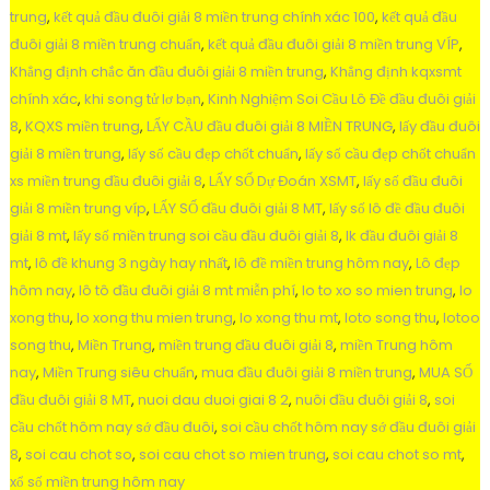
trung
,
kết quả đầu đuôi giải 8 miền trung chính xác 100
,
kết quả đầu
đuôi giải 8 miền trung chuẩn
,
kết quả đầu đuôi giải 8 miền trung VÍP
,
Khẳng định chắc ăn đầu đuôi giải 8 miền trung
,
Khẳng định kqxsmt
chính xác
,
khi song tử lơ bạn
,
Kinh Nghiệm Soi Cầu Lô Đề đầu đuôi giải
8
,
KQXS miền trung
,
LẤY CẦU đầu đuôi giải 8 MIỀN TRUNG
,
lấy đầu đuôi
giải 8 miền trung
,
lấy số cầu đẹp chốt chuẩn
,
lấy số cầu đẹp chốt chuẩn
xs miền trung đầu đuôi giải 8
,
LẤY SỐ Dự Đoán XSMT
,
lấy số đầu đuôi
giải 8 miền trung víp
,
LẤY SỐ đầu đuôi giải 8 MT
,
lấy số lô đề đầu đuôi
giải 8 mt
,
lấy số miền trung soi cầu đầu đuôi giải 8
,
lk đầu đuôi giải 8
mt
,
lô đề khung 3 ngày hay nhất
,
lô đề miền trung hôm nay
,
Lô đẹp
hôm nay
,
lô tô đầu đuôi giải 8 mt miễn phí
,
lo to xo so mien trung
,
lo
xong thu
,
lo xong thu mien trung
,
lo xong thu mt
,
loto song thu
,
lotoo
song thu
,
Miền Trung
,
miền trung đầu đuôi giải 8
,
miền Trung hôm
nay
,
Miền Trung siêu chuẩn
,
mua đầu đuôi giải 8 miền trung
,
MUA SỐ
đầu đuôi giải 8 MT
,
nuoi dau duoi giai 8 2
,
nuôi đầu đuôi giải 8
,
soi
cầu chốt hôm nay sớ đầu đuôi
,
soi cầu chốt hôm nay sớ đầu đuôi giải
8
,
soi cau chot so
,
soi cau chot so mien trung
,
soi cau chot so mt
,
xổ số miền trung hôm nay