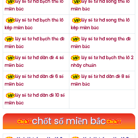
lấy số từ hđ bạch thủ lô
lấy số từ hđ song thủ lô
miền bắc
miền bắc
lấy số từ hđ bạch thủ lô
lấy số từ hđ song thủ lô
kép miền bắc
kép miền bắc
lấy số từ hđ bạch thủ đề
lấy số từ hđ song thủ đề
miền bắc
miền bắc
lấy số từ hđ dàn đề 4 số
lấy số từ hđ bạch thủ lô 2
miền bắc
nháy chuẩn
lấy số từ hđ dàn đề 6 số
lấy số từ hđ dàn đề 8 số
miền bắc
miền bắc
lấy số từ hđ dàn đề 10 số
miền bắc
chốt số miền bắc