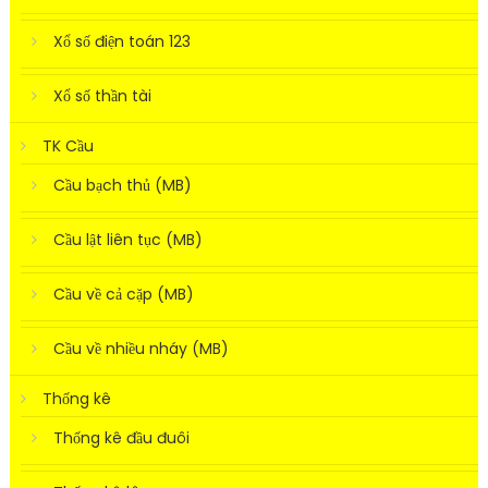
Xổ số điện toán 123
Xổ số thần tài
TK Cầu
Cầu bạch thủ (MB)
Cầu lật liên tục (MB)
Cầu về cả cặp (MB)
Cầu về nhiều nháy (MB)
Thống kê
Thống kê đầu đuôi