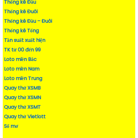
Thống kê Đầu
Thống kê Đuôi
Thống kê Đầu – Đuôi
Thống kê Tổng
Tần suất xuất hiện
TK từ 00 đến 99
Loto miền Bắc
Loto miền Nam
Loto miền Trung
Quay thử XSMB
Quay thử XSMN
Quay thử XSMT
Quay thử Vietlott
Sổ mơ