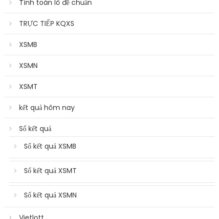
Tính toán lô đề chuẩn
TRỰC TIẾP KQXS
XSMB
XSMN
XSMT
kết quả hôm nay
Sổ kết quả
Sổ kết quả XSMB
Sổ kết quả XSMT
Sổ kết quả XSMN
Vietlott