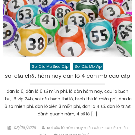
Soi Cầu Mb Siêu Cấp
Soi Cầu Mb Víp
soi cầu chốt hôm nay dàn lô 4 con mb cao cấp
dan lo 6, dàn lô 6 số miền phí, lô dàn hôm nay, cau lo bạch
thu, lô vip 24h, soi cầu bạch thủ lô, bạch thủ lô miễn phí, dan lo
6 so mien phi, dàn lô xiên 3 miễn phí, dan lô 4 số, dàn lô trượt
đánh quanh năm, 4 số lô […]
Posted
Author
08/08/2026
soi cầu lô hôm nay miền bắc - soi cầu miền
on