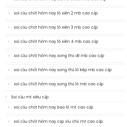
soi cầu chốt hôm nay lô xiên 2 mb cao cấp
soi cầu chốt hôm nay lô xiên 3 mb cao cấp
soi cầu chốt hôm nay lô xiên 4 mb cao cấp
soi cầu chốt hôm nay song thủ đề mb cao cấp
soi cầu chốt hôm nay song thủ lô kép mb cao cấp
soi cầu chốt hôm nay song thủ lô mb cao cấp
Soi cầu mt siêu cấp
soi cầu chốt hôm nay bao lô mt cao cấp
soi cầu chốt hôm nay cặp xíu chủ mt cao cấp