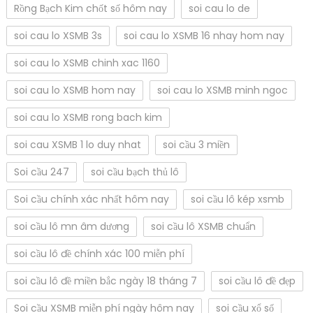
Rồng Bạch Kim chốt số hôm nay
soi cau lo de
soi cau lo XSMB 3s
soi cau lo XSMB 16 nhay hom nay
soi cau lo XSMB chinh xac 1160
soi cau lo XSMB hom nay
soi cau lo XSMB minh ngoc
soi cau lo XSMB rong bach kim
soi cau XSMB 1 lo duy nhat
soi cầu 3 miền
Soi cầu 247
soi cầu bạch thủ lô
Soi cầu chính xác nhất hôm nay
soi cầu lô kép xsmb
soi cầu lô mn âm dương
soi cầu lô XSMB chuẩn
soi cầu lô đề chính xác 100 miễn phí
soi cầu lô đề miền bắc ngày 18 tháng 7
soi cầu lô đề đẹp
Soi cầu XSMB miễn phí ngày hôm nay
soi cầu xổ số