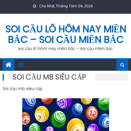
Skip
Chủ Nhật, Tháng Tám 09, 2026
to
content
SOI CẦU LÔ HÔM NAY MIỀN
BẮC – SOI CẦU MIỀN BẮC
soi cầu lô hôm nay miền bắc – soi cầu miền bắc
SOI CẦU MB SIÊU CẤP
Soi cầu mb siêu cấp