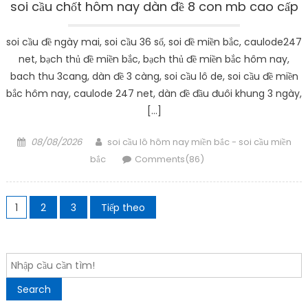
soi cầu chốt hôm nay dàn đề 8 con mb cao cấp
soi cầu đề ngày mai, soi cầu 36 số, soi đề miền bắc, caulode247
net, bạch thủ đề miền bắc, bạch thủ đề miền bắc hôm nay,
bach thu 3cang, dàn đề 3 càng, soi cầu lô de, soi cầu đề miền
bắc hôm nay, caulode 247 net, dàn đề đầu đuôi khung 3 ngày,
[…]
Posted
Author
08/08/2026
soi cầu lô hôm nay miền bắc - soi cầu miền
on
bắc
Comments(86)
Điều
1
2
3
Tiếp theo
hướng
bài
viết
Search