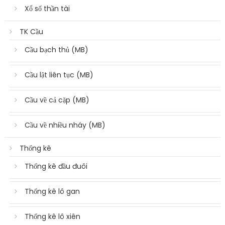
Xổ số thần tài
TK Cầu
Cầu bạch thủ (MB)
Cầu lật liên tục (MB)
Cầu về cả cặp (MB)
Cầu về nhiều nháy (MB)
Thống kê
Thống kê đầu đuôi
Thống kê lô gan
Thống kê lô xiên