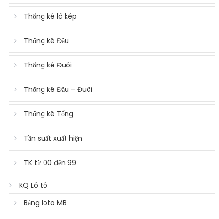
Thống kê lô kép
Thống kê Đầu
Thống kê Đuôi
Thống kê Đầu – Đuôi
Thống kê Tổng
Tần suất xuất hiện
TK từ 00 đến 99
KQ Lô tô
Bảng loto MB