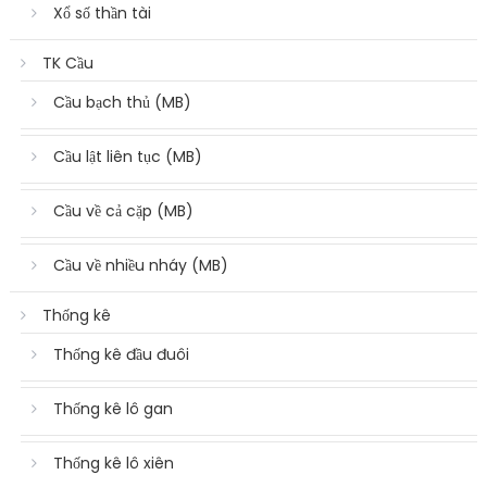
Xổ số thần tài
TK Cầu
Cầu bạch thủ (MB)
Cầu lật liên tục (MB)
Cầu về cả cặp (MB)
Cầu về nhiều nháy (MB)
Thống kê
Thống kê đầu đuôi
Thống kê lô gan
Thống kê lô xiên