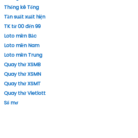
Thống kê Tổng
Tần suất xuất hiện
TK từ 00 đến 99
Loto miền Bắc
Loto miền Nam
Loto miền Trung
Quay thử XSMB
Quay thử XSMN
Quay thử XSMT
Quay thử Vietlott
Sổ mơ