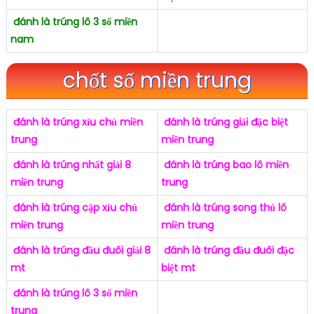
đánh là trúng lô 3 số miền
nam
chốt số miền trung
đánh là trúng xỉu chủ miền
đánh là trúng giải đặc biệt
trung
miền trung
đánh là trúng nhất giải 8
đánh là trúng bao lô miền
miền trung
trung
đánh là trúng cặp xỉu chủ
đánh là trúng song thủ lô
miền trung
miền trung
đánh là trúng đầu đuôi giải 8
đánh là trúng đầu đuôi đặc
mt
biệt mt
đánh là trúng lô 3 số miền
trung