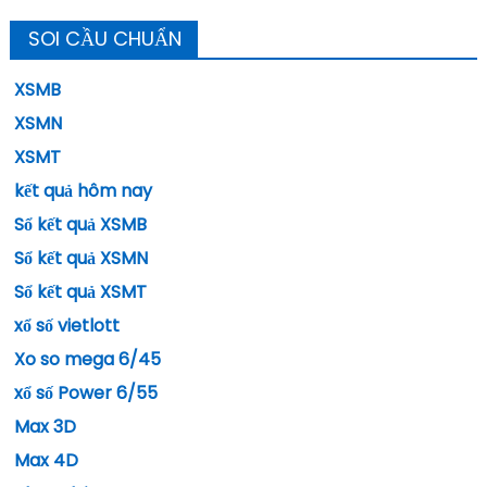
SOI CẦU CHUẨN
XSMB
XSMN
XSMT
kết quả hôm nay
Sổ kết quả XSMB
Sổ kết quả XSMN
Sổ kết quả XSMT
xổ số vietlott
Xo so mega 6/45
xổ số Power 6/55
Max 3D
Max 4D