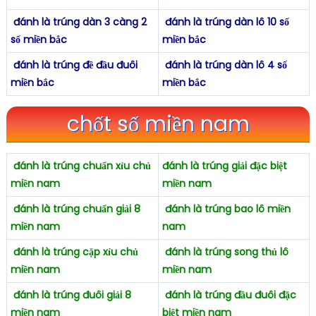
đánh là trúng dàn 3 càng 2
đánh là trúng dàn lô 10 số
số miền bắc
miền bắc
đánh là trúng đề đầu đuôi
đánh là trúng dàn lô 4 số
miền bắc
miền bắc
chốt số miền nam
đánh là trúng chuẩn xỉu chủ
đánh là trúng giải đặc biệt
miền nam
miền nam
đánh là trúng chuẩn giải 8
đánh là trúng bao lô miền
miền nam
nam
đánh là trúng cặp xỉu chủ
đánh là trúng song thủ lô
miền nam
miền nam
đánh là trúng đuôi giải 8
đánh là trúng đầu đuôi đặc
miền nam
biệt miền nam