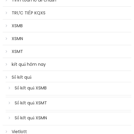
TRỰC TIẾP KQXS
XSMB
XSMN
XSMT
kết quả hôm nay
Sổ kết quả
Sổ kết quả XSMB
Sổ kết quả XSMT
Sổ kết quả XSMN
Vietlott