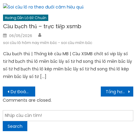
Hướng Dẫn Lô Đề Chuẩn
Cầu bạch thủ – trực tiếp xsmb
Author
Posted
06/05/2026
on
soi cầu lô hôm nay miền bắc - soi cầu miền bắc
Cầu bạch thủ | Thống kê cầu MB | Cầu XSMB chốt số vip lấy số
từ hđ bạch thủ lô miền bắc lấy số từ hđ song thủ lô miền bắc lấy
số từ hđ bạch thủ lô kép miền bắc lấy số từ hđ song thủ lô kép
miền bắc lấy số từ […]
Điều
Dự Đoán XSMB Ngày 10/11/2026 – Soi Cầu Xổ Số Miền Bắc chuẩn xác
Tổng hợp cách đánh lô dễ trúng nhất, cách chơi lô đề có lãi
hướng
Comments are closed.
bài
viết
Search