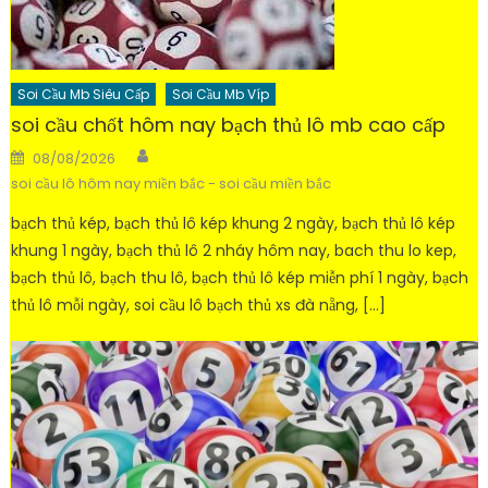
Soi Cầu Mb Siêu Cấp
Soi Cầu Mb Víp
soi cầu chốt hôm nay bạch thủ lô mb cao cấp
Author
Posted
08/08/2026
on
soi cầu lô hôm nay miền bắc - soi cầu miền bắc
bạch thủ kép, bạch thủ lô kép khung 2 ngày, bạch thủ lô kép
khung 1 ngày, bạch thủ lô 2 nháy hôm nay, bach thu lo kep,
bạch thủ lô, bạch thu lô, bạch thủ lô kép miễn phí 1 ngày, bạch
thủ lô mỗi ngày, soi cầu lô bạch thủ xs đà nẵng, […]