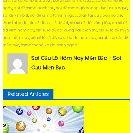
336
,
soi đề xsmb 5/3/2021
,
soi đề xsmb 7/5/2022
,
soi đề xsmb 90
ngày
,
soi đề xsmb bach thu
,
soi đề xsmb giờ hoàng đạo minh ngọc
,
soi đề xsmb tt
,
soi đề xsmb tt minh ngoc
,
than tai du doan so de
,
than tai lo de
,
xin số đề
,
xin số đề 44
,
xin số đề đài vũng tàu
,
xin số đề
trà vinh hôm nay
,
xin số lô đề đài đồng nai bạch thủ
,
xin số lô đề miền
nam hôm nay
,
xin số lô số đề
,
xo so lo de hom nay
,
xsmb soi cầu đề
miền bắc
,
xsmb thong ke đđ minh ngoc
Soi Cầu Lô Hôm Nay Miền Bắc - Soi
Cầu Miền Bắc
Related Articles