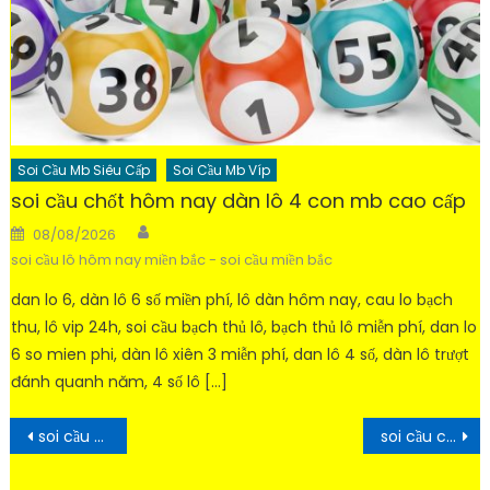
Soi Cầu Mb Siêu Cấp
Soi Cầu Mb Víp
soi cầu chốt hôm nay dàn lô 4 con mb cao cấp
Author
Posted
08/08/2026
on
soi cầu lô hôm nay miền bắc - soi cầu miền bắc
dan lo 6, dàn lô 6 số miền phí, lô dàn hôm nay, cau lo bạch
thu, lô vip 24h, soi cầu bạch thủ lô, bạch thủ lô miễn phí, dan lo
6 so mien phi, dàn lô xiên 3 miễn phí, dan lô 4 số, dàn lô trượt
đánh quanh năm, 4 số lô […]
Điều
soi cầu chốt hôm nay dàn đề 6 con mb cao cấp
soi cầu chốt hôm nay dàn lô 4 con mb cao cấp
hướng