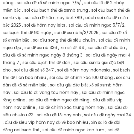
càng , soi cầu đề xổ số minh ngọc 7/5/ , soi cầu lô đề 2 nháy
miền bắc , soi cầu bạch thủ đề xsmb trung , soi cầu bạch thủ đề
xsmb víp , soi cầu đề hôm nay ibet789 , cách soi cầu đề miền
bắc 2025 , soi đề hôm nay ielts , soi cầu đề minh ngọc 5/7/2 ,
soi bạch thủ đề 90 ngày , soi đề xsmb 5/3/2025 , soi cầu đề xổ
số ơ miền bắc , soi cầu song thủ đề siêu chuẩn , soi cầu đề minh
ngọc đẹp , soi đề xsmb 336 , xin số đề 44 , soi cầu đề chắc ăn ,
cầu đề xổ số minh ngọc ngày 8 tháng 3 , soi cầu đề ngày mai 4
tháng 7 , soi cầu bạch thủ đề dàn , soi cầu xsmb giải đặc biệt
cho , soi cầu đề xổ số 247 , soi đề hôm nay indonesia , soi bạch
thủ đề 1 ăn bao nhiêu , soi cầu đề chính xác 100 không , soi cầu
dàn đề xổ số miền bắc , soi cầu giải đặc biệt xổ số xsmb hôm
nay , soi cầu lô đề vũng tàu hôm nay , soi cầu đề minh ngọc
rồng online , soi cầu đề minh ngọc đà nẵng , cầu đề siêu víp
hôm nay online , soi đề chính xác trung hôm nay , soi cầu đề
siêu chuẩn u23 , soi cầu đề tối nay anh , soi cầu đề ngày mai 24
, cầu đề siêu víp hôm nay đề về bao nhiêu , xin số lô đề đài
đồng nai bạch thủ , soi cầu đề minh ngọc kon tum , soi đề