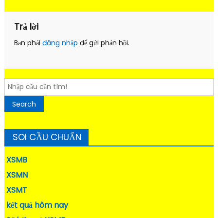
bài
viết
Trả lời
Bạn phải
đăng nhập
để gửi phản hồi.
Search
SOI CẦU CHUẨN
XSMB
XSMN
XSMT
kết quả hôm nay