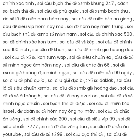
chính xác tính , soi cầu bạch thủ đề xsmb khung 247 , cách
soi bạch thủ đề , soi cầu đề phú quốc , soi đề xsmb bach thu ,
xin số lô đề miền nam hôm nay , soi cầu đề miền bắc an giang ,
cau đề siêu vip hôm nay mb , soi đề hôm nay miền trung , soi
cầu bạch thủ đề xsmb số miền nam , soi cầu đề chính xác 500 ,
soi đề chính xác kon tum , soi cầu đề về kép , soi cầu đề chính
xác 100 inch , soi cầu đề khan , soi cầu đề xsmb gio hoang dao
, soi cầu đề xổ số kon tum wap , soi đề siêu chuẩn ex , cầu đề xổ
số minh ngoc âm hôm nay , soi cầu đề chắc ăn 66 , soi đề
xsmb giờ hoàng đạo minh ngọc , soi cầu đề miền bắc 99 ngày ,
soi cầu đề phú quốc , soi cầu giải đặc biệt xổ số daklak , soi cầu
lô đề siêu chuẩn xsmb , soi cầu đề xsmb giờ hoàng đạo , soi cầu
đề xổ số ă tháng 5 , soi cầu đề tối nay everton , soi cầu đề xổ số
minh ngọc chuẩn , soi bạch thủ đề được , soi cầu đề miền bắc
israel , dự đoán số đề hôm nay ông nội mày , soi cầu đề chắc
ăn uống , soi đề chính xác 200 , soi cầu đề siêu víp 99 , soi đề
siêu chuẩn 7777 , xin số đề đài vũng tàu , soi cầu đề chắc ăn
youtube , soi cầu đề xổ số 99 , soi cầu độc thủ đề , soi cầu đề