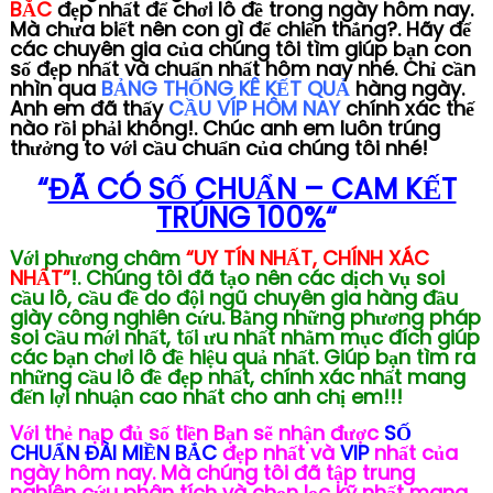
BẮC
đẹp nhất để chơi lô đề trong ngày hôm nay.
Mà chưa biết nên con gì để chiến thắng?.
Hãy để
các chuyên gia của chúng tôi tìm giúp bạn con
số đẹp nhất và chuẩn nhất hôm nay nhé. Chỉ cần
nhìn qua
BẢNG THỐNG KÊ KẾT QUẢ
hàng ngày.
Anh em đã thấy
CẦU VÍP HÔM NAY
chính xác thế
nào rồi phải không!. Chúc anh em luôn trúng
thưởng to với cầu chuẩn của chúng tôi nhé!
“
ĐÃ CÓ SỐ CHUẨN – CAM KẾT
TRÚNG 100%
“
Với phương châm
“UY TÍN NHẤT, CHÍNH XÁC
NHẤT”
!. Chúng tôi đã tạo nên các dịch vụ soi
cầu lô, cầu đề do đội ngũ chuyên gia hàng đầu
giày công nghiên cứu. Bằng những phương pháp
soi cầu mới nhất, tối ưu nhất nhằm mục đích giúp
các bạn chơi lô đề hiệu quả nhất. Giúp bạn tìm ra
những cầu lô đề đẹp nhất, chính xác nhất mang
đến lợi nhuận cao nhất cho anh chị em!!!
Với thẻ nạp đủ số tiền Bạn sẽ nhận được
SỐ
CHUẨN ĐÀI MIỀN BẮC
đẹp nhất và
VIP
nhất của
ngày hôm nay. Mà chúng tôi đã tập trung
nghiên cứu phân tích và chọn lọc kỹ nhất mang