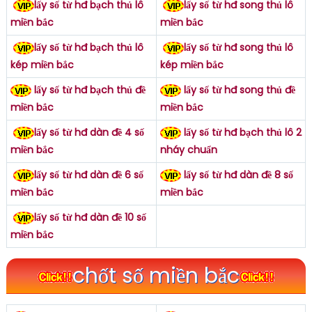
lấy số từ hđ bạch thủ lô
lấy số từ hđ song thủ lô
miền bắc
miền bắc
lấy số từ hđ bạch thủ lô
lấy số từ hđ song thủ lô
kép miền bắc
kép miền bắc
lấy số từ hđ bạch thủ đề
lấy số từ hđ song thủ đề
miền bắc
miền bắc
lấy số từ hđ dàn đề 4 số
lấy số từ hđ bạch thủ lô 2
miền bắc
nháy chuẩn
lấy số từ hđ dàn đề 6 số
lấy số từ hđ dàn đề 8 số
miền bắc
miền bắc
lấy số từ hđ dàn đề 10 số
miền bắc
chốt số miền bắc