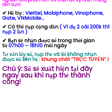
đến bạn!
✔ Hỗ trợ :
Viettel, Mobiphone, Vinaphone,
Gate, VNMobile…
✔ Có thể nạp cộng dồn
( Ví dụ 2 cái 200k thì
nạp 2 lần )
✔ Bạn sẽ nhận được số trong thời gian
từ
07h00 – 18h10
mỗi ngày
Tư vấn lấy số, nạp thẻ và lỗi không nhận
được số liên hệ :
khung chát “TRỰC TUYẾN”.!
Chú ý: Số sẽ xuất hiện tại đây
ngay sau khi nạp thẻ thành
công!