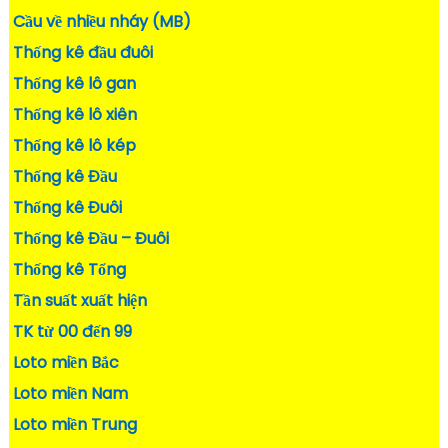
Cầu về nhiều nháy (MB)
Thống kê đầu đuôi
Thống kê lô gan
Thống kê lô xiên
Thống kê lô kép
Thống kê Đầu
Thống kê Đuôi
Thống kê Đầu – Đuôi
Thống kê Tổng
Tần suất xuất hiện
TK từ 00 đến 99
Loto miền Bắc
Loto miền Nam
Loto miền Trung