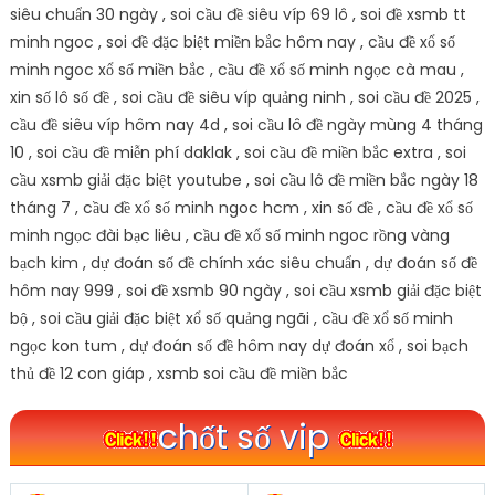
siêu chuẩn 30 ngày , soi cầu đề siêu víp 69 lô , soi đề xsmb tt
minh ngoc , soi đề đặc biệt miền bắc hôm nay , cầu đề xổ số
minh ngoc xổ số miền bắc , cầu đề xổ số minh ngọc cà mau ,
xin số lô số đề , soi cầu đề siêu víp quảng ninh , soi cầu đề 2025 ,
cầu đề siêu víp hôm nay 4d , soi cầu lô đề ngày mùng 4 tháng
10 , soi cầu đề miễn phí daklak , soi cầu đề miền bắc extra , soi
cầu xsmb giải đặc biệt youtube , soi cầu lô đề miền bắc ngày 18
tháng 7 , cầu đề xổ số minh ngoc hcm , xin số đề , cầu đề xổ số
minh ngọc đài bạc liêu , cầu đề xổ số minh ngoc rồng vàng
bạch kim , dự đoán số đề chính xác siêu chuẩn , dự đoán số đề
hôm nay 999 , soi đề xsmb 90 ngày , soi cầu xsmb giải đặc biệt
bộ , soi cầu giải đặc biệt xổ số quảng ngãi , cầu đề xổ số minh
ngọc kon tum , dự đoán số đề hôm nay dự đoán xổ , soi bạch
thủ đề 12 con giáp , xsmb soi cầu đề miền bắc
chốt số vip