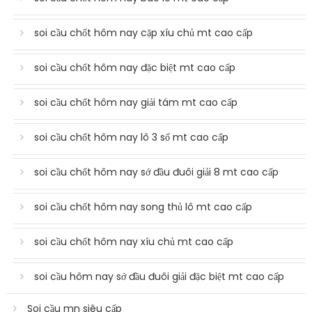
soi cầu chốt hôm nay cặp xíu chủ mt cao cấp
soi cầu chốt hôm nay đặc biệt mt cao cấp
soi cầu chốt hôm nay giải tám mt cao cấp
soi cầu chốt hôm nay lô 3 số mt cao cấp
soi cầu chốt hôm nay sớ đầu đuôi giải 8 mt cao cấp
soi cầu chốt hôm nay song thủ lô mt cao cấp
soi cầu chốt hôm nay xíu chủ mt cao cấp
soi cầu hôm nay sớ đầu đuôi giải đặc biệt mt cao cấp
Soi cầu mn siêu cấp