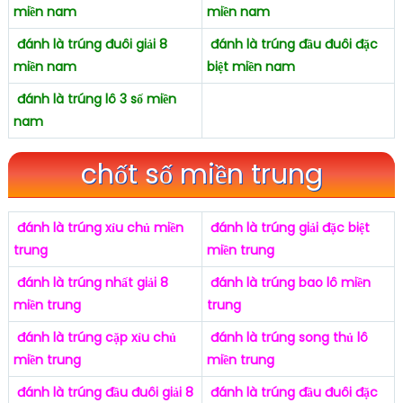
miền nam
miền nam
đánh là trúng đuôi giải 8
đánh là trúng đầu đuôi đặc
miền nam
biệt miền nam
đánh là trúng lô 3 số miền
nam
chốt số miền trung
đánh là trúng xỉu chủ miền
đánh là trúng giải đặc biệt
trung
miền trung
đánh là trúng nhất giải 8
đánh là trúng bao lô miền
miền trung
trung
đánh là trúng cặp xỉu chủ
đánh là trúng song thủ lô
miền trung
miền trung
đánh là trúng đầu đuôi giải 8
đánh là trúng đầu đuôi đặc