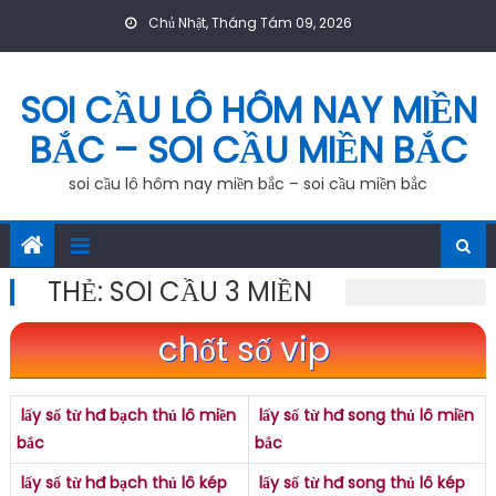
Skip
Chủ Nhật, Tháng Tám 09, 2026
to
content
SOI CẦU LÔ HÔM NAY MIỀN
BẮC – SOI CẦU MIỀN BẮC
soi cầu lô hôm nay miền bắc – soi cầu miền bắc
THẺ:
SOI CẦU 3 MIỀN
chốt số vip
lấy số từ hđ bạch thủ lô miền
lấy số từ hđ song thủ lô miền
bắc
bắc
lấy số từ hđ bạch thủ lô kép
lấy số từ hđ song thủ lô kép