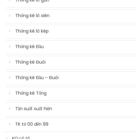
Thống kê lô gan
Thống kê lô xiên
Thống kê lô kép
Thống kê Đầu
Thống kê Đuôi
Thống kê Đầu – Đuôi
Thống kê Tổng
Tần suất xuất hiện
TK từ 00 đến 99
KQ Lô tô