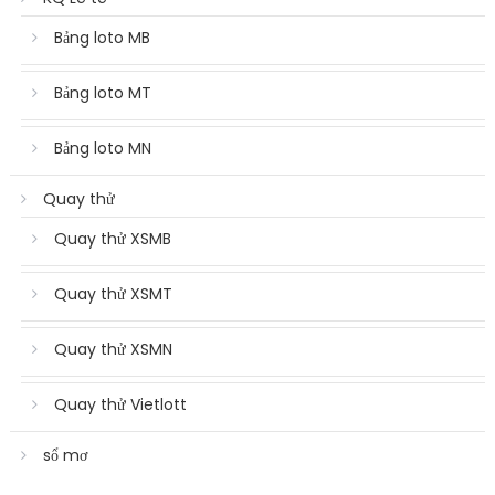
Bảng loto MB
Bảng loto MT
Bảng loto MN
Quay thử
Quay thử XSMB
Quay thử XSMT
Quay thử XSMN
Quay thử Vietlott
sổ mơ