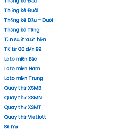
Thống kê Đầu
Thống kê Đuôi
Thống kê Đầu – Đuôi
Thống kê Tổng
Tần suất xuất hiện
TK từ 00 đến 99
Loto miền Bắc
Loto miền Nam
Loto miền Trung
Quay thử XSMB
Quay thử XSMN
Quay thử XSMT
Quay thử Vietlott
Sổ mơ