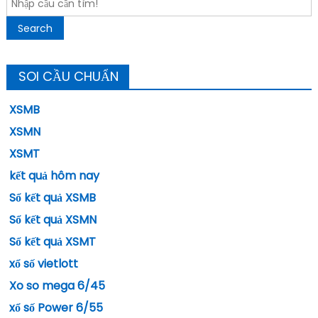
Search
SOI CẦU CHUẨN
XSMB
XSMN
XSMT
kết quả hôm nay
Sổ kết quả XSMB
Sổ kết quả XSMN
Sổ kết quả XSMT
xổ số vietlott
Xo so mega 6/45
xổ số Power 6/55