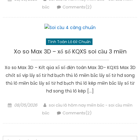
on
bắc
Comments(2)
Tính Toán Lô Đề Chuẩn
Xo so Max 3D – xổ số KQXS soi cầu 3 miền
Xo so Max 3D – Kết qủa xổ số điện toán Max 3D- KQXS Max 3D
chốt số vip lấy số từ hđ bạch thủ lô miền bắc lấy số từ hđ song
thủ lô miền bắc lấy số từ hđ bạch thủ lô kép miền bắc lấy số từ
hđ song thủ lô kép […]
Posted
Author
08/05/2026
soi cầu lô hôm nay miền bắc - soi cầu miền
on
bắc
Comments(2)