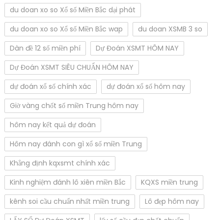
du doan xo so Xổ số Miền Bắc dại phát
du doan xo so Xổ số Miền Bắc wap
du doan XSMB 3 so
Dàn đề 12 số miền phí
Dự Đoán XSMT HÔM NAY
Dự Đoán XSMT SIÊU CHUẨN HÔM NAY
dự đoán xổ số chính xác
dự đoán xổ số hôm nay
Giờ vàng chốt số miền Trung hôm nay
hôm nay kết quả dự đoán
Hôm nay đánh con gì xổ số miền Trung
Khẳng định kqxsmt chính xác
Kinh nghiệm đánh lô xiên miền Bắc
KQXS miền trung
kênh soi cầu chuẩn nhất miền trung
Lô đẹp hôm nay