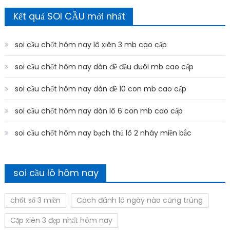
Kết quả SOI CẦU mới nhất
soi cầu chốt hôm nay lô xiên 3 mb cao cấp
soi cầu chốt hôm nay dàn đề đầu đuôi mb cao cấp
soi cầu chốt hôm nay dàn đề 10 con mb cao cấp
soi cầu chốt hôm nay dàn lô 6 con mb cao cấp
soi cầu chốt hôm nay bạch thủ lô 2 nháy miền bắc
soi cầu lô hôm nay
chốt số 3 miền
Cách đánh lô ngày nào cũng trúng
Cặp xiên 3 đẹp nhất hôm nay