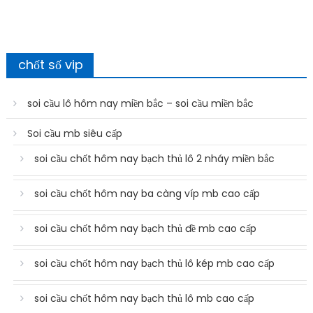
chốt số vip
soi cầu lô hôm nay miền bắc – soi cầu miền bắc
Soi cầu mb siêu cấp
soi cầu chốt hôm nay bạch thủ lô 2 nháy miền bắc
soi cầu chốt hôm nay ba càng víp mb cao cấp
soi cầu chốt hôm nay bạch thủ đề mb cao cấp
soi cầu chốt hôm nay bạch thủ lô kép mb cao cấp
soi cầu chốt hôm nay bạch thủ lô mb cao cấp