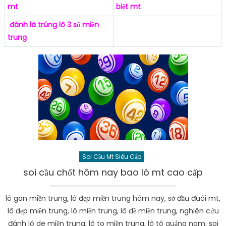
mt
biệt mt
đánh là trúng lô 3 số miền
trung
Soi Cầu Mt Siêu Cấp
soi cầu chốt hôm nay bao lô mt cao cấp
lô gan miền trung, lô đẹp miền trung hôm nay, sớ đầu đuôi mt,
lô đẹp miền trung, lô miền trung, lô đề miền trung, nghiên cứu
đánh lô de miền trung, lô to miền trung, lô tô quảng nam, soi