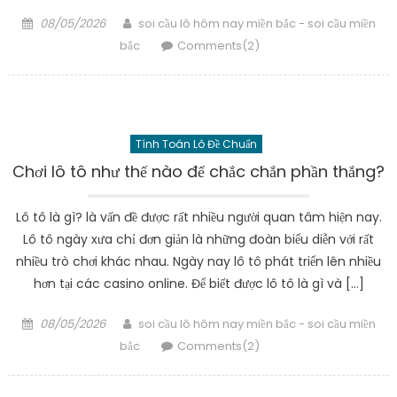
Posted
Author
08/05/2026
soi cầu lô hôm nay miền bắc - soi cầu miền
on
bắc
Comments(2)
Tính Toán Lô Đề Chuẩn
Chơi lô tô như thế nào để chắc chắn phần thắng?
Lô tô là gì? là vấn đề được rất nhiều người quan tâm hiện nay.
Lô tô ngày xưa chỉ đơn giản là những đoàn biểu diễn với rất
nhiều trò chơi khác nhau. Ngày nay lô tô phát triển lên nhiều
hơn tại các casino online. Để biết được lô tô là gì và […]
Posted
Author
08/05/2026
soi cầu lô hôm nay miền bắc - soi cầu miền
on
bắc
Comments(2)