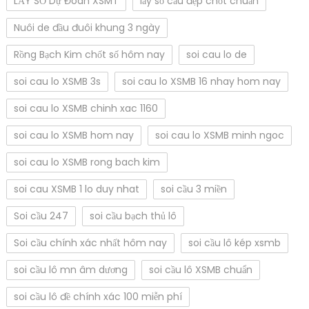
LẤY SỐ Dự Đoán XSMT
lấy số cầu đẹp chốt chuẩn
Nuôi de đầu đuôi khung 3 ngày
Rồng Bạch Kim chốt số hôm nay
soi cau lo de
soi cau lo XSMB 3s
soi cau lo XSMB 16 nhay hom nay
soi cau lo XSMB chinh xac 1160
soi cau lo XSMB hom nay
soi cau lo XSMB minh ngoc
soi cau lo XSMB rong bach kim
soi cau XSMB 1 lo duy nhat
soi cầu 3 miền
Soi cầu 247
soi cầu bạch thủ lô
Soi cầu chính xác nhất hôm nay
soi cầu lô kép xsmb
soi cầu lô mn âm dương
soi cầu lô XSMB chuẩn
soi cầu lô đề chính xác 100 miễn phí