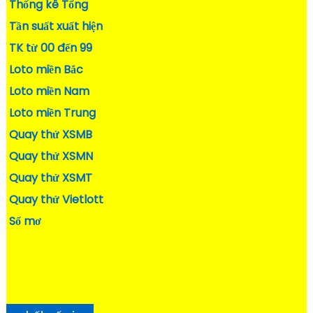
Thống kê Tổng
Tần suất xuất hiện
TK từ 00 đến 99
Loto miền Bắc
Loto miền Nam
Loto miền Trung
Quay thử XSMB
Quay thử XSMN
Quay thử XSMT
Quay thử Vietlott
Sổ mơ