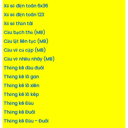
Xổ số điện toán 6x36
Xổ số điện toán 123
Xổ số thần tài
Cầu bạch thủ (MB)
Cầu lật liên tục (MB)
Cầu về cả cặp (MB)
Cầu về nhiều nháy (MB)
Thống kê đầu đuôi
Thống kê lô gan
Thống kê lô xiên
Thống kê lô kép
Thống kê Đầu
Thống kê Đuôi
Thống kê Đầu – Đuôi