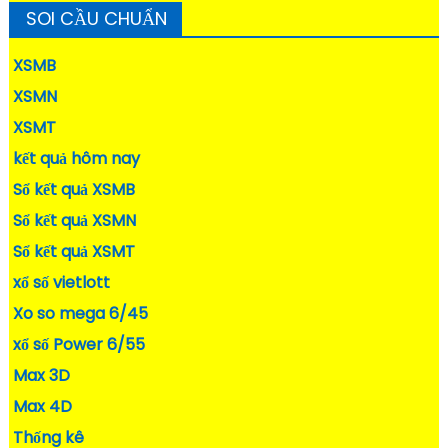
SOI CẦU CHUẨN
XSMB
XSMN
XSMT
kết quả hôm nay
Sổ kết quả XSMB
Sổ kết quả XSMN
Sổ kết quả XSMT
xổ số vietlott
Xo so mega 6/45
xổ số Power 6/55
Max 3D
Max 4D
Thống kê