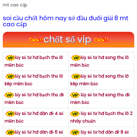
mt cao cấp
soi cầu chốt hôm nay sớ đầu đuôi giải 8 mt
cao cấp
chốt số vip
lấy số từ hđ bạch thủ lô
lấy số từ hđ song thủ lô
miền bắc
miền bắc
lấy số từ hđ bạch thủ lô
lấy số từ hđ song thủ lô
kép miền bắc
kép miền bắc
lấy số từ hđ bạch thủ đề
lấy số từ hđ song thủ đề
miền bắc
miền bắc
lấy số từ hđ dàn đề 4 số
lấy số từ hđ bạch thủ lô 2
miền bắc
nháy chuẩn
lấy số từ hđ dàn đề 6 số
lấy số từ hđ dàn đề 8 số