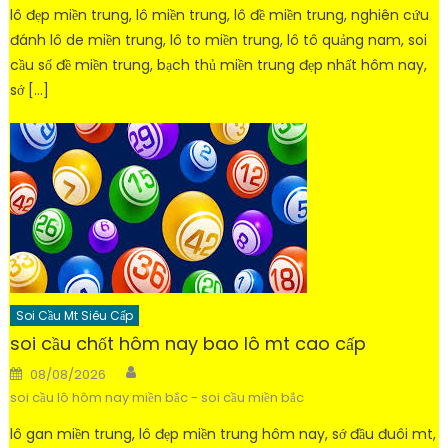
lô đẹp miền trung, lô miền trung, lô đề miền trung, nghiên cứu
đánh lô de miền trung, lô to miền trung, lô tô quảng nam, soi
cầu số đề miền trung, bạch thủ miền trung đẹp nhất hôm nay,
sớ […]
Soi Cầu Mt Siêu Cấp
soi cầu chốt hôm nay bao lô mt cao cấp
Author
Posted
08/08/2026
on
soi cầu lô hôm nay miền bắc - soi cầu miền bắc
lô gan miền trung, lô đẹp miền trung hôm nay, sớ đầu đuôi mt,