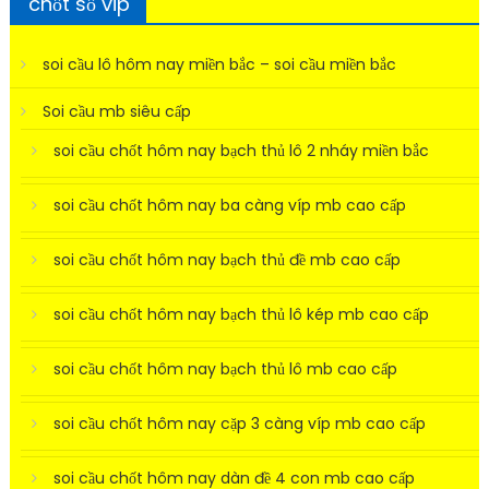
chốt số vip
soi cầu lô hôm nay miền bắc – soi cầu miền bắc
Soi cầu mb siêu cấp
soi cầu chốt hôm nay bạch thủ lô 2 nháy miền bắc
soi cầu chốt hôm nay ba càng víp mb cao cấp
soi cầu chốt hôm nay bạch thủ đề mb cao cấp
soi cầu chốt hôm nay bạch thủ lô kép mb cao cấp
soi cầu chốt hôm nay bạch thủ lô mb cao cấp
soi cầu chốt hôm nay cặp 3 càng víp mb cao cấp
soi cầu chốt hôm nay dàn đề 4 con mb cao cấp