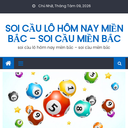
Skip
Chủ Nhật, Tháng Tám 09, 2026
to
content
SOI CẦU LÔ HÔM NAY MIỀN
BẮC – SOI CẦU MIỀN BẮC
soi cầu lô hôm nay miền bắc – soi cầu miền bắc