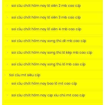
soi cầu chốt hôm nay lô xiên 2 mb cao cấp
soi cầu chốt hôm nay lô xiên 3 mb cao cấp
soi cầu chốt hôm nay lô xiên 4 mb cao cấp
soi cầu chốt hôm nay song thủ đề mb cao cấp
soi cầu chốt hôm nay song thủ lô kép mb cao cấp
soi cầu chốt hôm nay song thủ lô mb cao cấp
Soi cầu mt siêu cấp
soi cầu chốt hôm nay bao lô mt cao cấp
soi cầu chốt hôm nay cặp xíu chủ mt cao cấp