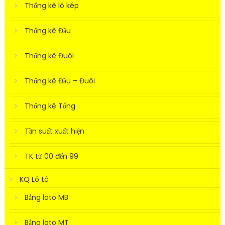
Thống kê lô kép
Thống kê Đầu
Thống kê Đuôi
Thống kê Đầu – Đuôi
Thống kê Tổng
Tần suất xuất hiện
TK từ 00 đến 99
KQ Lô tô
Bảng loto MB
Bảng loto MT