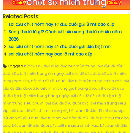
chốt số miền trung
Related Posts:
soi cầu chốt hôm nay sớ đầu đuôi giải 8 mt cao cấp
Song thủ lô là gì? Cách bắt cầu song thủ lô chuẩn năm
2026
soi cầu chốt hôm nay sớ đầu đuôi giải đặc biệt mn
soi cầu chốt hôm nay bao lô mt cao cấp
Tagged
bắt cầu đề đầu đuôi đặc biệt miền trung
,
bắt cầu đề đầu
đuôi đặc biệt miền trung ăn ngay
,
bắt cầu đề đầu đuôi đặc biệt miền
trung cao cấp
,
bắt cầu đề đầu đuôi đặc biệt miền trung chính xác
,
bắt
cầu đề đầu đuôi đặc biệt miền trung giờ hoàng đạo
,
bắt cầu đề đầu
đuôi đặc biệt miền trung hàng ngày
,
bắt cầu đề đầu đuôi đặc biệt
miền trung siêu chuẩn
,
bắt cầu đề đầu đuôi đặc biệt miền trung siêu
víp
,
bắt dàn đề đầu đít mt mien phí
,
bắt dàn đề đầu đít mt sieu vip
,
bắt dàn đề đầu đuôi đặc biệt mt
,
bắt dàn đề đầu đuôi đặc biệt mt cao
cap
,
bắt dàn đề đầu đuôi đặc biệt mt sieu chính xác
,
bắt dàn đề đầu
đuôi đặc biệt mt vip
,
bắt đề đầu đuôi đặc biệt chuẩn
,
bắt đề đầu đuôi