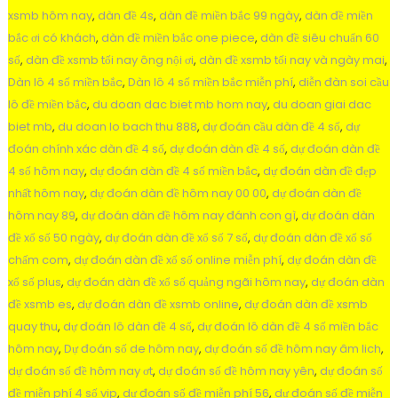
xsmb hôm nay
,
dàn đề 4s
,
dàn đề miền bắc 99 ngày
,
dàn đề miền
bắc ơi có khách
,
dàn đề miền bắc one piece
,
dàn đề siêu chuẩn 60
số
,
dàn đề xsmb tối nay ông nội ơi
,
dàn đề xsmb tối nay và ngày mai
,
Dàn lô 4 số miền bắc
,
Dàn lô 4 số miền bắc miễn phí
,
diễn đàn soi cầu
lô đề miền bắc
,
du doan dac biet mb hom nay
,
du doan giai dac
biet mb
,
du doan lo bach thu 888
,
dự đoán cầu dàn đề 4 số
,
dự
đoán chính xác dàn đề 4 số
,
dự đoán dàn đề 4 số
,
dự đoán dàn đề
4 số hôm nay
,
dự đoán dàn đề 4 số miền bắc
,
dự đoán dàn đề đẹp
nhất hôm nay
,
dự đoán dàn đề hôm nay 00 00
,
dự đoán dàn đề
hôm nay 89
,
dự đoán dàn đề hôm nay đánh con gì
,
dự đoán dàn
đề xổ số 50 ngày
,
dự đoán dàn đề xổ số 7 số
,
dự đoán dàn đề xổ số
chấm com
,
dự đoán dàn đề xổ số online miễn phí
,
dự đoán dàn đề
xổ số plus
,
dự đoán dàn đề xổ số quảng ngãi hôm nay
,
dự đoán dàn
đề xsmb es
,
dự đoán dàn đề xsmb online
,
dự đoán dàn đề xsmb
quay thu
,
dự đoán lô dàn đề 4 số
,
dự đoán lô dàn đề 4 số miền bắc
hôm nay
,
Dự đoán số de hôm nay
,
dự đoán số đề hôm nay âm lich
,
dự đoán số đề hôm nay ơt
,
dự đoán số đề hôm nay yên
,
dự đoán số
đề miễn phí 4 số vip
,
dự đoán số đề miễn phí 56
,
dự đoán số đề miễn