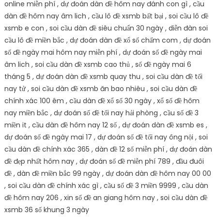
online miễn phí , dự đoán dàn đề hôm nay đánh con gì , cầu
dàn đề hôm nay âm lich , cầu lô đề xsmb bất bại , soi cầu lô đề
xsmb e con , soi cầu dàn đề siêu chuẩn 30 ngày , diễn đàn soi
cầu lô đề miền bắc , dự đoán dàn đề xổ số chấm com , dự đoán
số đề ngày mai hôm nay miễn phí , dự đoán số đề ngày mai
âm lich , soi cầu dàn đề xsmb cao thủ , số đề ngày mai 6
tháng 5 , dự đoán dàn đề xsmb quay thu , soi cầu dàn đề tối
nay tử , soi cầu dàn đề xsmb ăn bao nhiêu , soi cầu dàn đề
chính xác 100 êm , cầu dàn đề xổ số 30 ngày , xổ số đề hôm
nay miền bắc , dự đoán số đề tối nay hải phòng , cầu số đề 3
miền it , cầu dàn đề hôm nay 12 số , dự đoán dàn đề xsmb es ,
dự đoán số đề ngày mai 17 , dự đoán số đề tối nay ông nội , soi
cầu dàn đề chính xác 365 , dàn đề 12 số miễn phí , dự đoán dàn
đề đẹp nhất hôm nay , dự đoán số đề miễn phí 789 , đầu đuôi
đề , dàn đề miền bắc 99 ngày , dự đoán dàn đề hôm nay 00 00
, soi cầu dàn đề chính xác gì , cầu số đề 3 miền 9999 , cầu dàn
đề hôm nay 206 , xin số đề an giang hôm nay , soi cầu dàn đề
xsmb 36 số khung 3 ngày