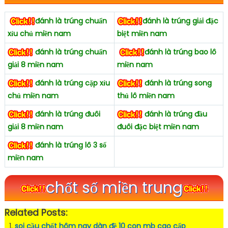
đánh là trúng chuẩn
đánh là trúng giải đặc
xỉu chủ miền nam
biệt miền nam
đánh là trúng chuẩn
đánh là trúng bao lô
giải 8 miền nam
miền nam
đánh là trúng cặp xỉu
đánh là trúng song
chủ miền nam
thủ lô miền nam
đánh là trúng đuôi
đánh là trúng đầu
giải 8 miền nam
đuôi đặc biệt miền nam
đánh là trúng lô 3 số
miền nam
chốt số miền trung
Related Posts:
soi cầu chốt hôm nay dàn đề 10 con mb cao cấp