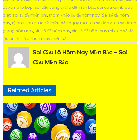
đề xsmb lô kép
,
soi cầu sông thủ lô đề miền bắc
,
soi cau xsmb dac
biet
,
soi số đề miễn phí
,
tham khảo số đề hôm nay
,
tỉ lệ số đề hôm
nay
,
tỷ phú soi cầu lô đề miền bắc ngày mai
,
xin số đề 52
,
xin số đề an
giang hôm nay
,
xin số đề hôm nay
,
xin số đề hôm nay mb
,
xin số đề
lộc an
,
xổ số đề hôm nay miền bắc
Soi Cầu Lô Hôm Nay Miền Bắc - Soi
Cầu Miền Bắc
Related Articles