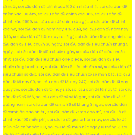
số nuôi
,
soi cầu dàn đề chính xác 100 ăn nhiều nhất
,
soi cầu dàn đề
chính xác 100 êm
,
soi cầu dàn đề chính xác 365
,
soi cầu dàn đề
chính xác 9999
,
soi cầu dàn đề chính xác gì
,
soi cầu dàn đề chính
xác rắn
,
soi cầu dàn đề hôm nay 4 số cuối
,
soi cầu dàn đề hôm nay
lô tô
,
soi cầu dàn đề hôm nay ra số gì
,
soi cầu dàn đề quảng ninh
,
soi
cầu dàn đề siêu chuẩn 30 ngày
,
soi cầu dàn đề siêu chuẩn khung 5
ngày
,
soi cầu dàn đề siêu chuẩn ngày
,
soi cầu dàn đề siêu chuẩn
nhất
,
soi cầu dàn đề siêu chuẩn one piece
,
soi cầu dàn đề siêu
chuẩn rông bach kim
,
soi cầu dàn đề siêu chuẩn s số
,
soi cầu dàn đề
siêu chuẩn số đẹp
,
soi cầu dàn đề siêu chuẩn xổ số miền bắc
,
soi cầu
dàn đề tối nay 00
,
soi cầu dàn đề tối nay 247
,
soi cầu dàn đề tối nay
quay thử
,
soi cầu dàn đề tối nay s số
,
soi cầu dàn đề tối nay tử
,
soi cầu
dàn đề xổ số 666
,
soi cầu dàn đề xổ số lô gan
,
soi cầu dàn đề xổ số
quảng nam
,
soi cầu dàn đề xsmb 36 số khung 3 ngày
,
soi cầu dàn
đề xsmb ăn bao nhiêu
,
soi cầu dàn đề xsmb cao thủ
,
soi cầu lô đề
chính xác 100 miễn phí
,
soi cầu lô đề gia lai hôm nay
,
soi cầu lô đề
miền bắc chính xác 100
,
soi cầu lô đề miền bắc ngày 18 tháng 7
,
soi
cầu lô đề xổ số miền bắc miễn phí
,
soi cầu lô đề xsmb e con
,
soi cầu lô