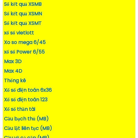
Sổ kết quả XSMB
Sổ kết quả XSMN
Sổ kết quả XSMT
xổ số vietlott
Xo so mega 6/45
xổ số Power 6/55
Max 3D
Max 4D
Thống kê
Xổ số điện toán 6x36
Xổ số điện toán 123
Xổ số thần tài
Cầu bạch thủ (MB)
Cầu lật liên tục (MB)
Cầu về cả cặp (MB)