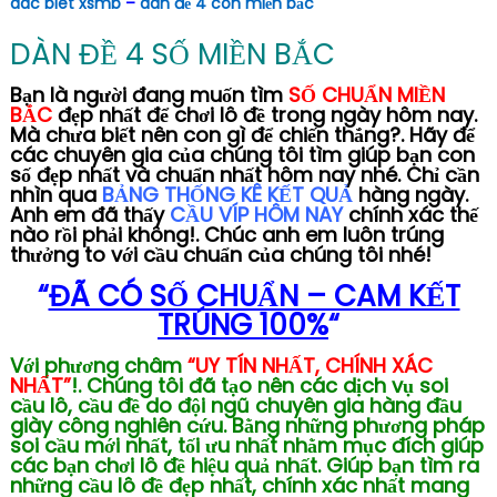
dac biet xsmb
–
dàn đề 4 con miền bắc
DÀN ĐỀ 4 SỐ MIỀN BẮC
Bạn là người đang muốn tìm
SỐ CHUẨN MIỀN
BẮC
đẹp nhất để chơi lô đề trong ngày hôm nay.
Mà chưa biết nên con gì để chiến thắng?.
Hãy để
các chuyên gia của chúng tôi tìm giúp bạn con
số đẹp nhất và chuẩn nhất hôm nay nhé. Chỉ cần
nhìn qua
BẢNG THỐNG KÊ KẾT QUẢ
hàng ngày.
Anh em đã thấy
CẦU VÍP HÔM NAY
chính xác thế
nào rồi phải không!. Chúc anh em luôn trúng
thưởng to với cầu chuẩn của chúng tôi nhé!
“
ĐÃ CÓ SỐ CHUẨN – CAM KẾT
TRÚNG 100%
“
Với phương châm
“UY TÍN NHẤT, CHÍNH XÁC
NHẤT”
!. Chúng tôi đã tạo nên các dịch vụ soi
cầu lô, cầu đề do đội ngũ chuyên gia hàng đầu
giày công nghiên cứu. Bằng những phương pháp
soi cầu mới nhất, tối ưu nhất nhằm mục đích giúp
các bạn chơi lô đề hiệu quả nhất. Giúp bạn tìm ra
những cầu lô đề đẹp nhất, chính xác nhất mang