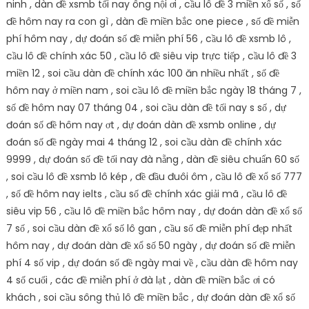
ninh , dàn đề xsmb tối nay ông nội ơi , cầu lô đề 3 miền xổ số , số
đề hôm nay ra con gì , dàn đề miền bắc one piece , số đề miễn
phí hôm nay , dự đoán số đề miễn phí 56 , cầu lô đề xsmb lô ,
cầu lô đề chính xác 50 , cầu lô đề siêu vip trực tiếp , cầu lô đề 3
miền 12 , soi cầu dàn đề chính xác 100 ăn nhiều nhất , số đề
hôm nay ở miền nam , soi cầu lô đề miền bắc ngày 18 tháng 7 ,
số đề hôm nay 07 tháng 04 , soi cầu dàn đề tối nay s số , dự
đoán số đề hôm nay ơt , dự đoán dàn đề xsmb online , dự
đoán số đề ngày mai 4 tháng 12 , soi cầu dàn đề chính xác
9999 , dự đoán số đề tối nay đà nẵng , dàn đề siêu chuẩn 60 số
, soi cầu lô đề xsmb lô kép , đề đầu đuôi ôm , cầu lô đề xổ số 777
, số đề hôm nay ielts , cầu số đề chính xác giải mã , cầu lô đề
siêu vip 56 , cầu lô đề miền bắc hôm nay , dự đoán dàn đề xổ số
7 số , soi cầu dàn đề xổ số lô gan , cầu số đề miễn phí đẹp nhất
hôm nay , dự đoán dàn đề xổ số 50 ngày , dự đoán số đề miễn
phí 4 số vip , dự đoán số đề ngày mai về , cầu dàn đề hôm nay
4 số cuối , các đề miễn phí ở đà lạt , dàn đề miền bắc ơi có
khách , soi cầu sông thủ lô đề miền bắc , dự đoán dàn đề xổ số