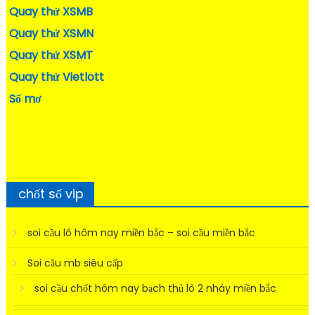
Quay thử XSMB
Quay thử XSMN
Quay thử XSMT
Quay thử Vietlott
Sổ mơ
chốt số vip
soi cầu lô hôm nay miền bắc – soi cầu miền bắc
Soi cầu mb siêu cấp
soi cầu chốt hôm nay bạch thủ lô 2 nháy miền bắc