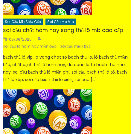
Soi Cầu Mb Siêu Cấp
Soi Cầu Mb Víp
soi cầu chốt hôm nay song thủ lô mb cao cấp
Author
Posted
08/08/2026
on
soi cầu lô hôm nay miền bắc - soi cầu miền bắc
bạch thủ lô vip, io vang chot so bach thu lo, lô bạch thủ miền
bắc, chốt bạch thủ lô hôm nay, du doan lo to bach thu hom
nay, soi cầu bạch thủ lô miễn phí, soi cầu bạch thủ lô tô, bạch
thủ lô kép, soi cầu bạch thủ lô xiên, soi cau […]