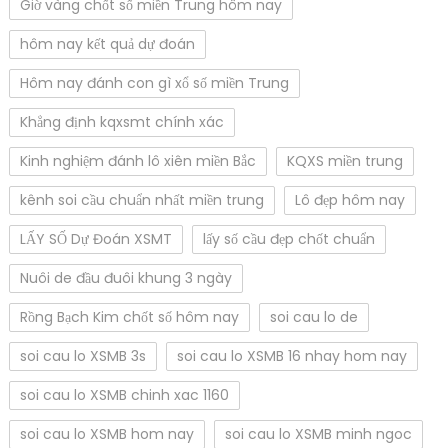
Giờ vàng chốt số miền Trung hôm nay
hôm nay kết quả dự đoán
Hôm nay đánh con gì xổ số miền Trung
Khẳng định kqxsmt chính xác
Kinh nghiệm đánh lô xiên miền Bắc
KQXS miền trung
kênh soi cầu chuẩn nhất miền trung
Lô đẹp hôm nay
LẤY SỐ Dự Đoán XSMT
lấy số cầu đẹp chốt chuẩn
Nuôi de đầu đuôi khung 3 ngày
Rồng Bạch Kim chốt số hôm nay
soi cau lo de
soi cau lo XSMB 3s
soi cau lo XSMB 16 nhay hom nay
soi cau lo XSMB chinh xac 1160
soi cau lo XSMB hom nay
soi cau lo XSMB minh ngoc