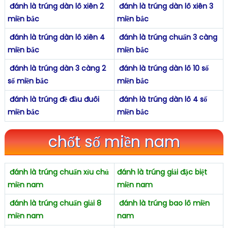
đánh là trúng dàn lô xiên 2
đánh là trúng dàn lô xiên 3
miền bắc
miền bắc
đánh là trúng dàn lô xiên 4
đánh là trúng chuẩn 3 càng
miền bắc
miền bắc
đánh là trúng dàn 3 càng 2
đánh là trúng dàn lô 10 số
số miền bắc
miền bắc
đánh là trúng đề đầu đuôi
đánh là trúng dàn lô 4 số
miền bắc
miền bắc
chốt số miền nam
đánh là trúng chuẩn xỉu chủ
đánh là trúng giải đặc biệt
miền nam
miền nam
đánh là trúng chuẩn giải 8
đánh là trúng bao lô miền
miền nam
nam