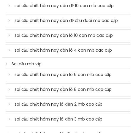
soi cầu chốt hôm nay dàn đề 10 con mb cao cấp
soi cầu chốt hôm nay dàn đề đầu đuôi mb cao cấp
soi cầu chốt hôm nay dàn lô 10 con mb cao cấp
soi cầu chốt hôm nay dàn lô 4 con mb cao cấp
Soi cầu mb víp
soi cầu chốt hôm nay dàn lô 6 con mb cao cấp
soi cầu chốt hôm nay dàn lô 8 con mb cao cấp
soi cầu chốt hôm nay lô xiên 2 mb cao cấp
soi cầu chốt hôm nay lô xiên 3 mb cao cấp