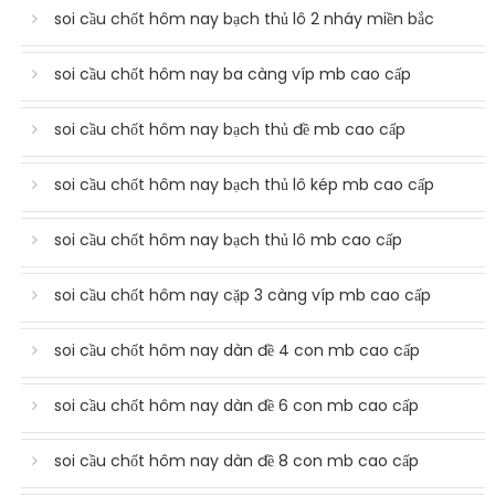
soi cầu chốt hôm nay bạch thủ lô 2 nháy miền bắc
soi cầu chốt hôm nay ba càng víp mb cao cấp
soi cầu chốt hôm nay bạch thủ đề mb cao cấp
soi cầu chốt hôm nay bạch thủ lô kép mb cao cấp
soi cầu chốt hôm nay bạch thủ lô mb cao cấp
soi cầu chốt hôm nay cặp 3 càng víp mb cao cấp
soi cầu chốt hôm nay dàn đề 4 con mb cao cấp
soi cầu chốt hôm nay dàn đề 6 con mb cao cấp
soi cầu chốt hôm nay dàn đề 8 con mb cao cấp