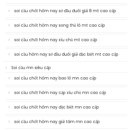
soi cầu chốt hôm nay sớ đầu đuôi giải 8 mt cao cấp
soi cầu chốt hôm nay song thủ lô mt cao cấp
soi cầu chốt hôm nay xíu chủ mt cao cấp
soi cầu hôm nay sớ đầu đuôi giải đặc biệt mt cao cấp
Soi cầu mn siêu cấp
soi cầu chốt hôm nay bao lô mn cao cấp
soi cầu chốt hôm nay cặp xíu chủ mn cao cấp
soi cầu chốt hôm nay đặc biệt mn cao cấp
soi cầu chốt hôm nay giải tám mn cao cấp