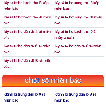
lấy số từ hđ bạch thủ lô kép
lấy số từ hđ song thủ lô kép
miền bắc
miền bắc
lấy số từ hđ bạch thủ đề miền
lấy số từ hđ song thủ đề miền
bắc
bắc
lấy số từ hđ dàn đề 4 số miền
lấy số từ hđ bạch thủ lô 2
bắc
nháy chuẩn
lấy số từ hđ dàn đề 6 số miền
lấy số từ hđ dàn đề 8 số miền
bắc
bắc
lấy số từ hđ dàn đề 10 số miền
bắc
chốt số miền bắc
đánh là trúng dàn lô 6 số
đánh là trúng dàn lô 8 số
miền bắc
miền bắc