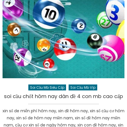
Soi Cầu Mb Siêu Cấp
Soi Cầu Mb Víp
soi cầu chốt hôm nay dàn đề 4 con mb cao cấp
xin số de miễn phí hôm nay, xin đề hôm nay, xin số cầu cơ hôm
nay, xin số de hôm nay miền nam, xin số đề hôm nay miền
nam, cầu cơ xin số de ngày hôm nay, xin con đề hôm nay, xin