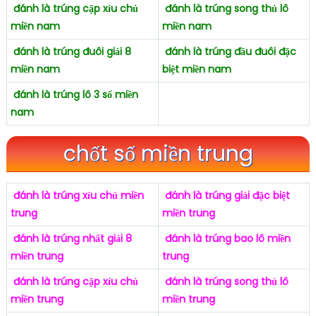
đánh là trúng cặp xỉu chủ
đánh là trúng song thủ lô
miền nam
miền nam
đánh là trúng đuôi giải 8
đánh là trúng đầu đuôi đặc
miền nam
biệt miền nam
đánh là trúng lô 3 số miền
nam
chốt số miền trung
đánh là trúng xỉu chủ miền
đánh là trúng giải đặc biệt
trung
miền trung
đánh là trúng nhất giải 8
đánh là trúng bao lô miền
miền trung
trung
đánh là trúng cặp xỉu chủ
đánh là trúng song thủ lô
miền trung
miền trung