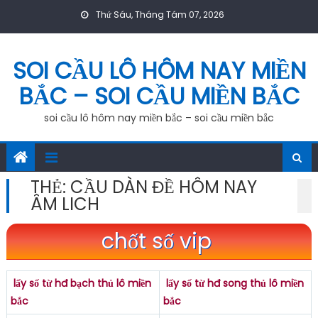
Skip
Thứ Sáu, Tháng Tám 07, 2026
to
content
SOI CẦU LÔ HÔM NAY MIỀN
BẮC – SOI CẦU MIỀN BẮC
soi cầu lô hôm nay miền bắc – soi cầu miền bắc
THẺ:
CẦU DÀN ĐỀ HÔM NAY
ÂM LICH
chốt số vip
lấy số từ hđ bạch thủ lô miền
lấy số từ hđ song thủ lô miền
bắc
bắc