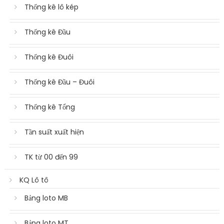
Thống kê lô kép
Thống kê Đầu
Thống kê Đuôi
Thống kê Đầu – Đuôi
Thống kê Tổng
Tần suất xuất hiện
TK từ 00 đến 99
KQ Lô tô
Bảng loto MB
Bảng loto MT