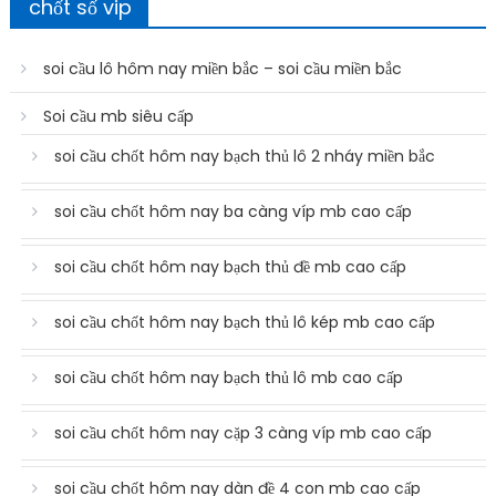
chốt số vip
soi cầu lô hôm nay miền bắc – soi cầu miền bắc
Soi cầu mb siêu cấp
soi cầu chốt hôm nay bạch thủ lô 2 nháy miền bắc
soi cầu chốt hôm nay ba càng víp mb cao cấp
soi cầu chốt hôm nay bạch thủ đề mb cao cấp
soi cầu chốt hôm nay bạch thủ lô kép mb cao cấp
soi cầu chốt hôm nay bạch thủ lô mb cao cấp
soi cầu chốt hôm nay cặp 3 càng víp mb cao cấp
soi cầu chốt hôm nay dàn đề 4 con mb cao cấp