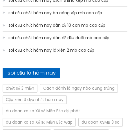
soi cầu chốt hôm nay bạch thủ lô kép mb cao cấp
soi cầu chốt hôm nay ba càng víp mb cao cấp
soi cầu chốt hôm nay dàn đề 10 con mb cao cấp
soi cầu chốt hôm nay dàn đề đầu đuôi mb cao cấp
soi cầu chốt hôm nay lô xiên 2 mb cao cấp
soi cầu lô hôm nay
chốt số 3 miền
Cách đánh lô ngày nào cũng trúng
Cặp xiên 3 đẹp nhất hôm nay
du doan xo so Xổ số Miền Bắc dại phát
du doan xo so Xổ số Miền Bắc wap
du doan XSMB 3 so