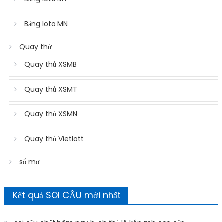
Bảng loto MN
Quay thử
Quay thử XSMB
Quay thử XSMT
Quay thử XSMN
Quay thử Vietlott
sổ mơ
Kết quả SOI CẦU mới nhất