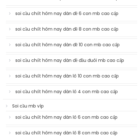
soi cầu chốt hôm nay dàn đề 6 con mb cao cấp
soi cầu chốt hôm nay dàn đề 8 con mb cao cấp
soi cầu chốt hôm nay dàn đề 10 con mb cao cấp
soi cầu chốt hôm nay dàn đề đầu đuôi mb cao cấp
soi cầu chốt hôm nay dàn lô 10 con mb cao cấp
soi cầu chốt hôm nay dàn lô 4 con mb cao cấp
Soi cầu mb víp
soi cầu chốt hôm nay dàn lô 6 con mb cao cấp
soi cầu chốt hôm nay dàn lô 8 con mb cao cấp