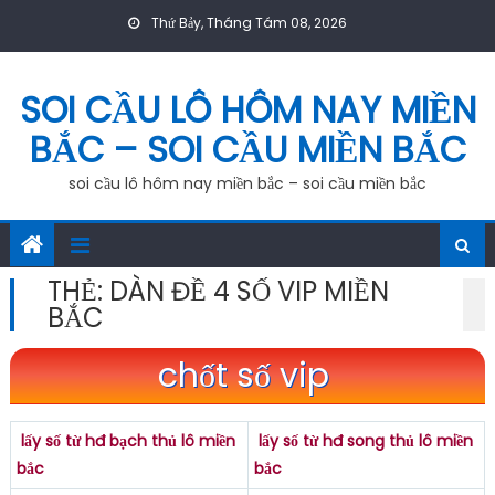
Skip
Thứ Bảy, Tháng Tám 08, 2026
to
content
SOI CẦU LÔ HÔM NAY MIỀN
BẮC – SOI CẦU MIỀN BẮC
soi cầu lô hôm nay miền bắc – soi cầu miền bắc
THẺ:
DÀN ĐỀ 4 SỐ VIP MIỀN
BẮC
chốt số vip
lấy số từ hđ bạch thủ lô miền
lấy số từ hđ song thủ lô miền
bắc
bắc