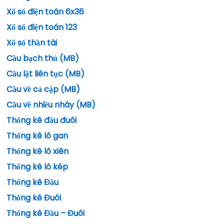
Xổ số điện toán 6x36
Xổ số điện toán 123
Xổ số thần tài
Cầu bạch thủ (MB)
Cầu lật liên tục (MB)
Cầu về cả cặp (MB)
Cầu về nhiều nháy (MB)
Thống kê đầu đuôi
Thống kê lô gan
Thống kê lô xiên
Thống kê lô kép
Thống kê Đầu
Thống kê Đuôi
Thống kê Đầu – Đuôi