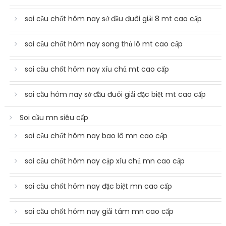
soi cầu chốt hôm nay sớ đầu đuôi giải 8 mt cao cấp
soi cầu chốt hôm nay song thủ lô mt cao cấp
soi cầu chốt hôm nay xíu chủ mt cao cấp
soi cầu hôm nay sớ đầu đuôi giải đặc biệt mt cao cấp
Soi cầu mn siêu cấp
soi cầu chốt hôm nay bao lô mn cao cấp
soi cầu chốt hôm nay cặp xíu chủ mn cao cấp
soi cầu chốt hôm nay đặc biệt mn cao cấp
soi cầu chốt hôm nay giải tám mn cao cấp