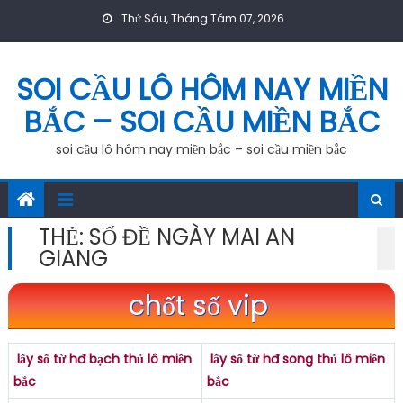
Skip
Thứ Sáu, Tháng Tám 07, 2026
to
content
SOI CẦU LÔ HÔM NAY MIỀN
BẮC – SOI CẦU MIỀN BẮC
soi cầu lô hôm nay miền bắc – soi cầu miền bắc
THẺ:
SỐ ĐỀ NGÀY MAI AN
GIANG
chốt số vip
lấy số từ hđ bạch thủ lô miền
lấy số từ hđ song thủ lô miền
bắc
bắc