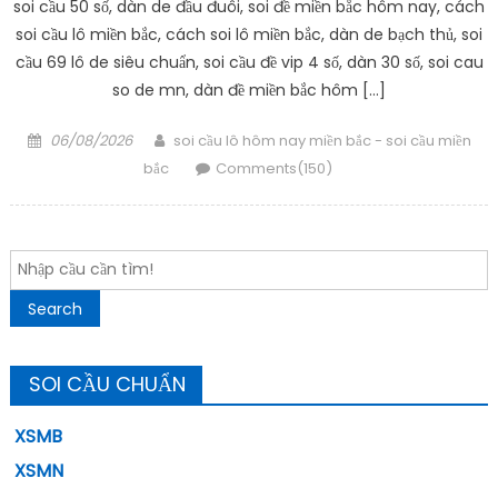
soi cầu 50 số, dàn de đầu đuôi, soi đề miền bắc hôm nay, cách
soi cầu lô miền bắc, cách soi lô miền bắc, dàn de bạch thủ, soi
cầu 69 lô de siêu chuẩn, soi cầu đề vip 4 số, dàn 30 số, soi cau
so de mn, dàn đề miền bắc hôm […]
Posted
Author
06/08/2026
soi cầu lô hôm nay miền bắc - soi cầu miền
on
bắc
Comments(150)
Search
SOI CẦU CHUẨN
XSMB
XSMN