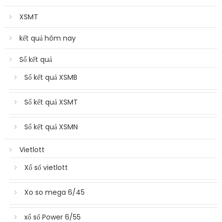
XSMT
kết quả hôm nay
Sổ kết quả
Sổ kết quả XSMB
Sổ kết quả XSMT
Sổ kết quả XSMN
Vietlott
Xổ số vietlott
Xo so mega 6/45
xổ số Power 6/55