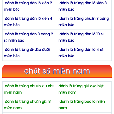
đánh là trúng dàn lô xiên 2
đánh là trúng dàn lô xiên 3
miền bắc
miền bắc
đánh là trúng dàn lô xiên 4
đánh là trúng chuẩn 3 càng
miền bắc
miền bắc
đánh là trúng dàn 3 càng 2
đánh là trúng dàn lô 10 số
số miền bắc
miền bắc
đánh là trúng đề đầu đuôi
đánh là trúng dàn lô 4 số
miền bắc
miền bắc
chốt số miền nam
đánh là trúng chuẩn xỉu chủ
đánh là trúng giải đặc biệt
miền nam
miền nam
đánh là trúng chuẩn giải 8
đánh là trúng bao lô miền
miền nam
nam