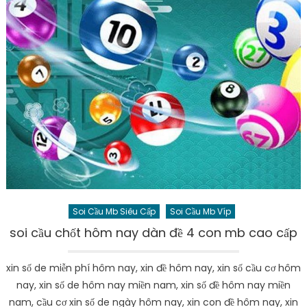
Soi Cầu Mb Siêu Cấp
Soi Cầu Mb Víp
soi cầu chốt hôm nay dàn đề 4 con mb cao cấp
xin số de miễn phí hôm nay, xin đề hôm nay, xin số cầu cơ hôm
nay, xin số de hôm nay miền nam, xin số đề hôm nay miền
nam, cầu cơ xin số de ngày hôm nay, xin con đề hôm nay, xin