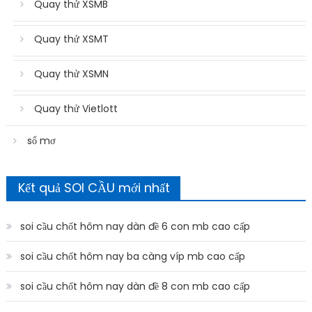
Quay thử XSMB
Quay thử XSMT
Quay thử XSMN
Quay thử Vietlott
sổ mơ
Kết quả SOI CẦU mới nhất
soi cầu chốt hôm nay dàn đề 6 con mb cao cấp
soi cầu chốt hôm nay ba càng víp mb cao cấp
soi cầu chốt hôm nay dàn đề 8 con mb cao cấp