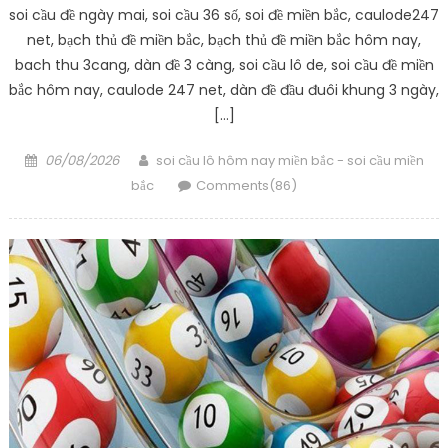
soi cầu đề ngày mai, soi cầu 36 số, soi đề miền bắc, caulode247
net, bạch thủ đề miền bắc, bạch thủ đề miền bắc hôm nay,
bach thu 3cang, dàn đề 3 càng, soi cầu lô de, soi cầu đề miền
bắc hôm nay, caulode 247 net, dàn đề đầu đuôi khung 3 ngày,
[…]
Posted
Author
06/08/2026
soi cầu lô hôm nay miền bắc - soi cầu miền
on
bắc
Comments(86)