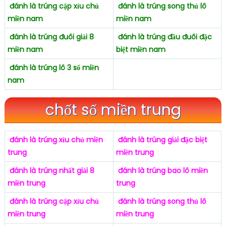
đánh là trúng cặp xỉu chủ
đánh là trúng song thủ lô
miền nam
miền nam
đánh là trúng đuôi giải 8
đánh là trúng đầu đuôi đặc
miền nam
biệt miền nam
đánh là trúng lô 3 số miền
nam
chốt số miền trung
đánh là trúng xỉu chủ miền
đánh là trúng giải đặc biệt
trung
miền trung
đánh là trúng nhất giải 8
đánh là trúng bao lô miền
miền trung
trung
đánh là trúng cặp xỉu chủ
đánh là trúng song thủ lô
miền trung
miền trung