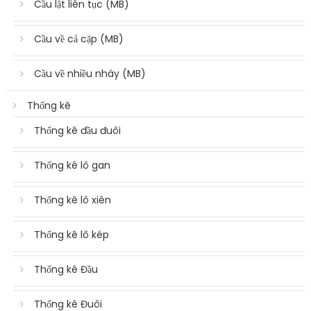
Cầu lật liên tục (MB)
Cầu về cả cặp (MB)
Cầu về nhiều nháy (MB)
Thống kê
Thống kê đầu đuôi
Thống kê lô gan
Thống kê lô xiên
Thống kê lô kép
Thống kê Đầu
Thống kê Đuôi