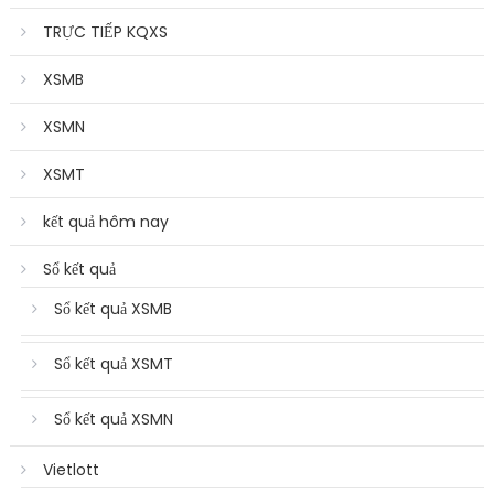
TRỰC TIẾP KQXS
XSMB
XSMN
XSMT
kết quả hôm nay
Sổ kết quả
Sổ kết quả XSMB
Sổ kết quả XSMT
Sổ kết quả XSMN
Vietlott