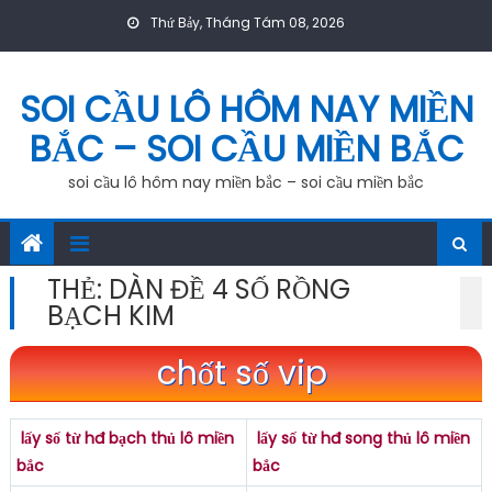
Skip
Thứ Bảy, Tháng Tám 08, 2026
to
content
SOI CẦU LÔ HÔM NAY MIỀN
BẮC – SOI CẦU MIỀN BẮC
soi cầu lô hôm nay miền bắc – soi cầu miền bắc
THẺ:
DÀN ĐỀ 4 SỐ RỒNG
BẠCH KIM
chốt số vip
lấy số từ hđ bạch thủ lô miền
lấy số từ hđ song thủ lô miền
bắc
bắc