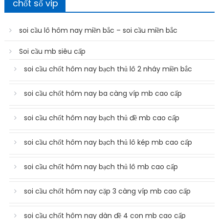
chốt số vip
soi cầu lô hôm nay miền bắc – soi cầu miền bắc
Soi cầu mb siêu cấp
soi cầu chốt hôm nay bạch thủ lô 2 nháy miền bắc
soi cầu chốt hôm nay ba càng víp mb cao cấp
soi cầu chốt hôm nay bạch thủ đề mb cao cấp
soi cầu chốt hôm nay bạch thủ lô kép mb cao cấp
soi cầu chốt hôm nay bạch thủ lô mb cao cấp
soi cầu chốt hôm nay cặp 3 càng víp mb cao cấp
soi cầu chốt hôm nay dàn đề 4 con mb cao cấp