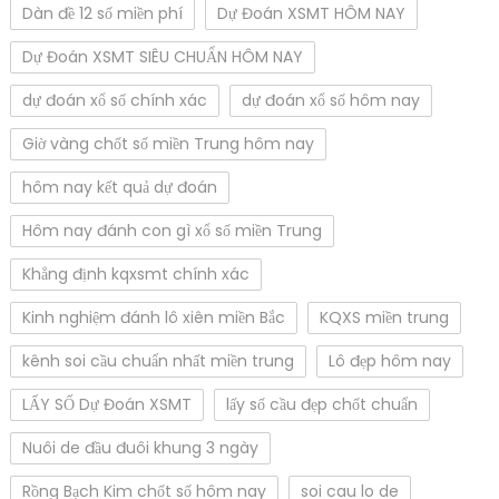
Dàn đề 12 số miền phí
Dự Đoán XSMT HÔM NAY
Dự Đoán XSMT SIÊU CHUẨN HÔM NAY
dự đoán xổ số chính xác
dự đoán xổ số hôm nay
Giờ vàng chốt số miền Trung hôm nay
hôm nay kết quả dự đoán
Hôm nay đánh con gì xổ số miền Trung
Khẳng định kqxsmt chính xác
Kinh nghiệm đánh lô xiên miền Bắc
KQXS miền trung
kênh soi cầu chuẩn nhất miền trung
Lô đẹp hôm nay
LẤY SỐ Dự Đoán XSMT
lấy số cầu đẹp chốt chuẩn
Nuôi de đầu đuôi khung 3 ngày
Rồng Bạch Kim chốt số hôm nay
soi cau lo de