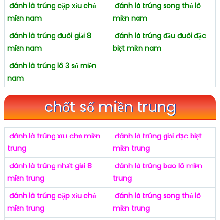
đánh là trúng cặp xỉu chủ
đánh là trúng song thủ lô
miền nam
miền nam
đánh là trúng đuôi giải 8
đánh là trúng đầu đuôi đặc
miền nam
biệt miền nam
đánh là trúng lô 3 số miền
nam
chốt số miền trung
đánh là trúng xỉu chủ miền
đánh là trúng giải đặc biệt
trung
miền trung
đánh là trúng nhất giải 8
đánh là trúng bao lô miền
miền trung
trung
đánh là trúng cặp xỉu chủ
đánh là trúng song thủ lô
miền trung
miền trung