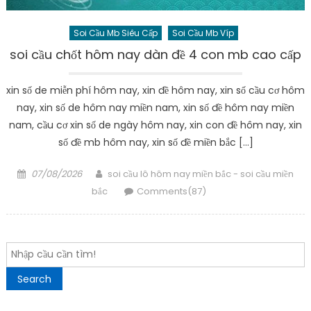
Soi Cầu Mb Siêu Cấp
Soi Cầu Mb Víp
soi cầu chốt hôm nay dàn đề 4 con mb cao cấp
xin số de miễn phí hôm nay, xin đề hôm nay, xin số cầu cơ hôm
nay, xin số de hôm nay miền nam, xin số đề hôm nay miền
nam, cầu cơ xin số de ngày hôm nay, xin con đề hôm nay, xin
số đề mb hôm nay, xin số đề miền bắc […]
Posted
Author
07/08/2026
soi cầu lô hôm nay miền bắc - soi cầu miền
on
bắc
Comments(87)
Search