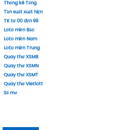
Thống kê Tổng
Tần suất xuất hiện
TK từ 00 đến 99
Loto miền Bắc
Loto miền Nam
Loto miền Trung
Quay thử XSMB
Quay thử XSMN
Quay thử XSMT
Quay thử Vietlott
Sổ mơ