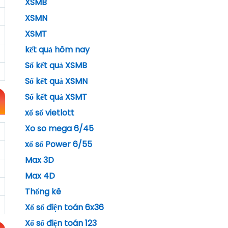
XSMB
XSMN
XSMT
kết quả hôm nay
Sổ kết quả XSMB
Sổ kết quả XSMN
Sổ kết quả XSMT
xổ số vietlott
Xo so mega 6/45
xổ số Power 6/55
Max 3D
Max 4D
Thống kê
Xổ số điện toán 6x36
Xổ số điện toán 123