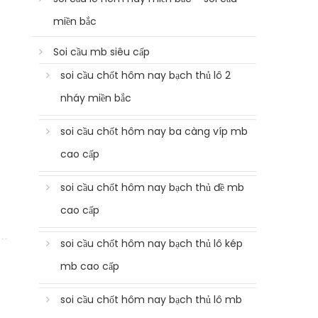
miền bắc
Soi cầu mb siêu cấp
soi cầu chốt hôm nay bạch thủ lô 2
nháy miền bắc
soi cầu chốt hôm nay ba càng víp mb
cao cấp
soi cầu chốt hôm nay bạch thủ đề mb
cao cấp
soi cầu chốt hôm nay bạch thủ lô kép
mb cao cấp
soi cầu chốt hôm nay bạch thủ lô mb