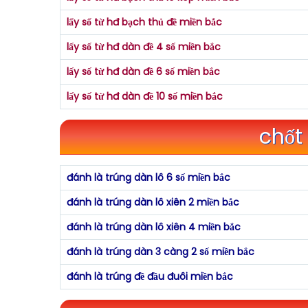
lấy số từ hđ bạch thủ đề miền bắc
lấy số từ hđ dàn đề 4 số miền bắc
lấy số từ hđ dàn đề 6 số miền bắc
lấy số từ hđ dàn đề 10 số miền bắc
chốt
đánh là trúng dàn lô 6 số miền bắc
đánh là trúng dàn lô xiên 2 miền bắc
đánh là trúng dàn lô xiên 4 miền bắc
đánh là trúng dàn 3 càng 2 số miền bắc
đánh là trúng đề đầu đuôi miền bắc