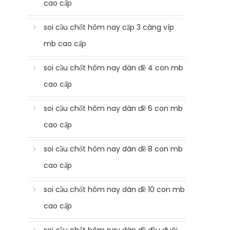
cao cấp
soi cầu chốt hôm nay cặp 3 càng víp
mb cao cấp
soi cầu chốt hôm nay dàn đề 4 con mb
cao cấp
soi cầu chốt hôm nay dàn đề 6 con mb
cao cấp
soi cầu chốt hôm nay dàn đề 8 con mb
cao cấp
soi cầu chốt hôm nay dàn đề 10 con mb
cao cấp