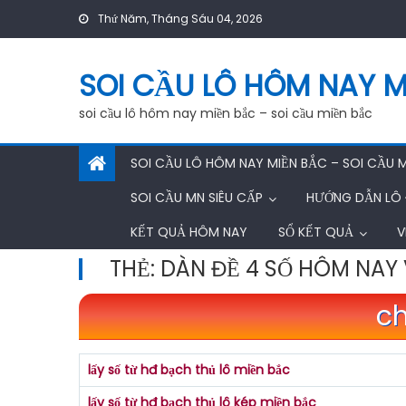
Skip
Thứ Năm, Tháng Sáu 04, 2026
to
content
SOI CẦU LÔ HÔM NAY M
soi cầu lô hôm nay miền bắc – soi cầu miền bắc
SOI CẦU LÔ HÔM NAY MIỀN BẮC – SOI CẦU 
SOI CẦU MN SIÊU CẤP
HƯỚNG DẪN LÔ
KẾT QUẢ HÔM NAY
SỔ KẾT QUẢ
V
THẺ:
DÀN ĐỀ 4 SỐ HÔM NAY 
ch
lấy số từ hđ bạch thủ lô miền bắc
lấy số từ hđ bạch thủ lô kép miền bắc