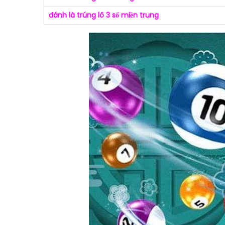
đánh là trúng lô 3 số miền trung