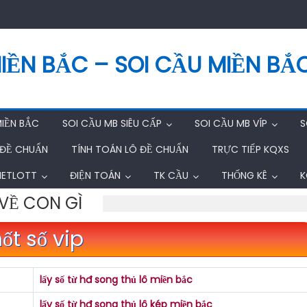
IỀN BẮC – SOI CẦU MIỀN BẮ
MIỀN BẮC
SOI CẦU MB SIÊU CẤP
SOI CẦU MB VÍP
S
 ĐỀ CHUẨN
TÍNH TOÁN LÔ ĐỀ CHUẨN
TRỰC TIẾP KQXS
IETLOTT
ĐIỆN TOÁN
TK CẦU
THỐNG KÊ
K
VỀ CON GÌ
ốt số vip
lấy số từ hđ song thủ lô miền bắc
lấy số từ hđ song thủ lô kép miền bắc