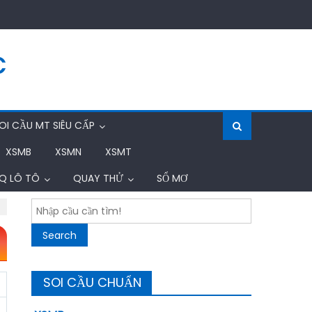
C
OI CẦU MT SIÊU CẤP
XSMB
XSMN
XSMT
Q LÔ TÔ
QUAY THỬ
SỔ MƠ
Search
SOI CẦU CHUẨN