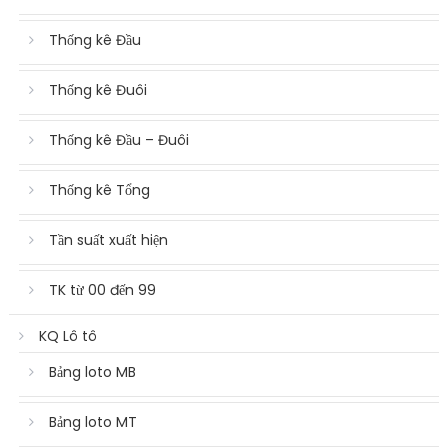
Thống kê Đầu
Thống kê Đuôi
Thống kê Đầu – Đuôi
Thống kê Tổng
Tần suất xuất hiện
TK từ 00 đến 99
KQ Lô tô
Bảng loto MB
Bảng loto MT