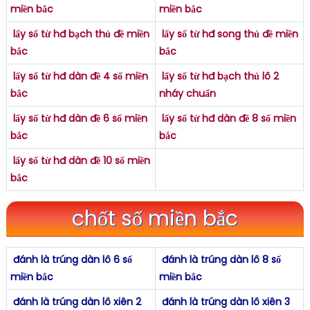
miền bắc
miền bắc
lấy số từ hđ bạch thủ đề miền
lấy số từ hđ song thủ đề miền
bắc
bắc
lấy số từ hđ dàn đề 4 số miền
lấy số từ hđ bạch thủ lô 2
bắc
nháy chuẩn
lấy số từ hđ dàn đề 6 số miền
lấy số từ hđ dàn đề 8 số miền
bắc
bắc
lấy số từ hđ dàn đề 10 số miền
bắc
chốt số miền bắc
đánh là trúng dàn lô 6 số
đánh là trúng dàn lô 8 số
miền bắc
miền bắc
đánh là trúng dàn lô xiên 2
đánh là trúng dàn lô xiên 3