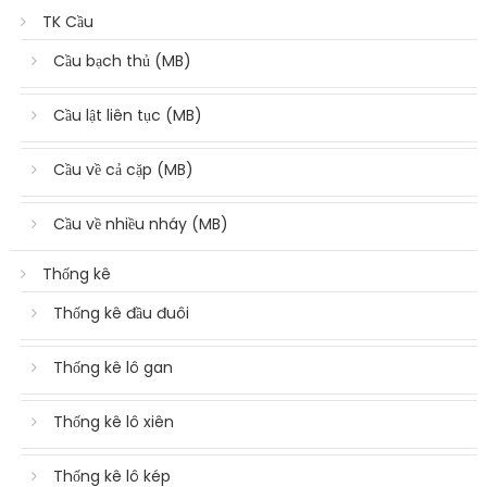
TK Cầu
Cầu bạch thủ (MB)
Cầu lật liên tục (MB)
Cầu về cả cặp (MB)
Cầu về nhiều nháy (MB)
Thống kê
Thống kê đầu đuôi
Thống kê lô gan
Thống kê lô xiên
Thống kê lô kép