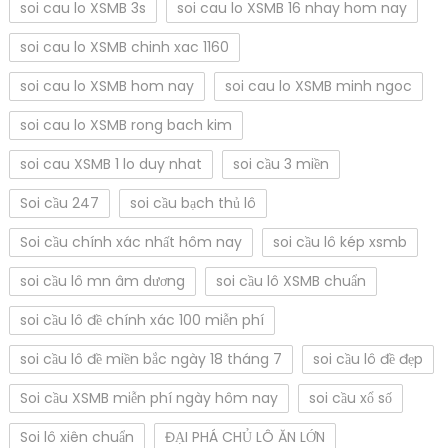
soi cau lo XSMB 3s
soi cau lo XSMB 16 nhay hom nay
soi cau lo XSMB chinh xac 1160
soi cau lo XSMB hom nay
soi cau lo XSMB minh ngoc
soi cau lo XSMB rong bach kim
soi cau XSMB 1 lo duy nhat
soi cầu 3 miền
Soi cầu 247
soi cầu bạch thủ lô
Soi cầu chính xác nhất hôm nay
soi cầu lô kép xsmb
soi cầu lô mn âm dương
soi cầu lô XSMB chuẩn
soi cầu lô đề chính xác 100 miễn phí
soi cầu lô đề miền bắc ngày 18 tháng 7
soi cầu lô đề đẹp
Soi cầu XSMB miễn phí ngày hôm nay
soi cầu xổ số
Soi lô xiên chuẩn
ĐẠI PHÁ CHỦ LÔ ĂN LỚN