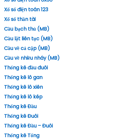
Xổ số điện toán 123
Xổ số thần tài
Cầu bạch thủ (MB)
Cầu lật liên tục (MB)
Cầu về cả cặp (MB)
Cầu về nhiều nháy (MB)
Thống kê đầu đuôi
Thống kê lô gan
Thống kê lô xiên
Thống kê lô kép
Thống kê Đầu
Thống kê Đuôi
Thống kê Đầu – Đuôi
Thống kê Tổng