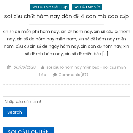
Soi Cầu Mb Siêu Cấp
Soi Cầu Mb Víp
soi cầu chốt hôm nay dàn đề 4 con mb cao cấp
xin số de miễn phí hôm nay, xin đề hôm nay, xin số cầu cơ hôm
nay, xin số de hôm nay miền nam, xin số đề hôm nay miền
nam, cầu cơ xin số de ngày hôm nay, xin con đề hôm nay, xin
số đề mb hôm nay, xin số đề miền bắc […]
Posted
Author
06/08/2026
soi cầu lô hôm nay miền bắc - soi cầu miền
on
bắc
Comments(87)
Search
SOI CẦU CHUẨN