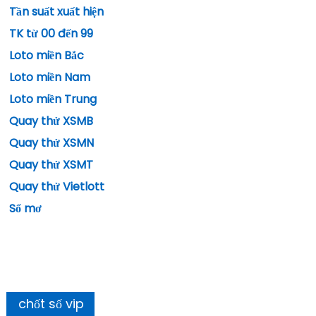
Tần suất xuất hiện
TK từ 00 đến 99
Loto miền Bắc
Loto miền Nam
Loto miền Trung
Quay thử XSMB
Quay thử XSMN
Quay thử XSMT
Quay thử Vietlott
Sổ mơ
chốt số vip