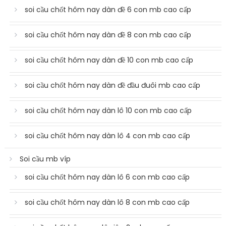
soi cầu chốt hôm nay dàn đề 6 con mb cao cấp
soi cầu chốt hôm nay dàn đề 8 con mb cao cấp
soi cầu chốt hôm nay dàn đề 10 con mb cao cấp
soi cầu chốt hôm nay dàn đề đầu đuôi mb cao cấp
soi cầu chốt hôm nay dàn lô 10 con mb cao cấp
soi cầu chốt hôm nay dàn lô 4 con mb cao cấp
Soi cầu mb víp
soi cầu chốt hôm nay dàn lô 6 con mb cao cấp
soi cầu chốt hôm nay dàn lô 8 con mb cao cấp