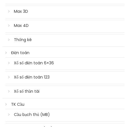
Max 3D
Max 4D
Thống kê
Điện toán
Xổ số điện toán 6×36
Xổ số điện toán 123
Xổ số thần tài
TK Cầu
Cầu bạch thủ (MB)