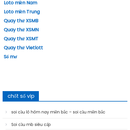
Loto miền Nam
Loto miền Trung
Quay thử XSMB
Quay thử XSMN
Quay thử XSMT
Quay thử Vietlott
Sổ mơ
chốt số vip
soi cầu lô hôm nay miền bắc – soi cầu miền bắc
Soi cầu mb siêu cấp