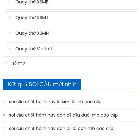
Quay thử XSMB
Quay thử XSMT
Quay thử XSMN
Quay thử Vietlott
sổ mơ
Kết quả SOI CẦU mới nhất
soi cầu chốt hôm nay lô xiên 3 mb cao cấp
soi cầu chốt hôm nay dàn đề đầu đuôi mb cao cấp
soi cầu chốt hôm nay dàn đề 10 con mb cao cấp