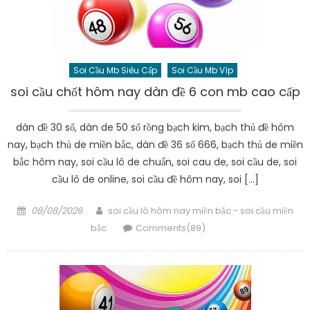
Soi Cầu Mb Siêu Cấp
Soi Cầu Mb Víp
soi cầu chốt hôm nay dàn đề 6 con mb cao cấp
dàn đề 30 số, dàn de 50 số rồng bạch kim, bạch thủ đề hôm
nay, bạch thủ de miền bắc, dàn đề 36 số 666, bạch thủ de miền
bắc hôm nay, soi cầu lô de chuẩn, soi cau de, soi cầu de, soi
cầu lô de online, soi cầu đề hôm nay, soi […]
Posted
Author
08/08/2026
soi cầu lô hôm nay miền bắc - soi cầu miền
on
bắc
Comments(89)