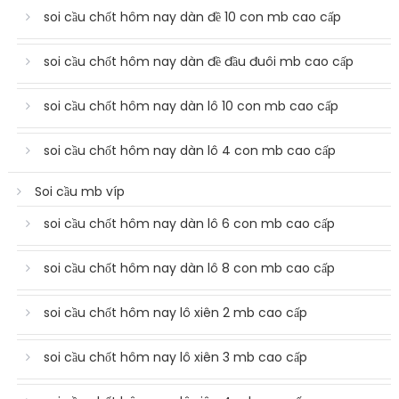
soi cầu chốt hôm nay dàn đề 10 con mb cao cấp
soi cầu chốt hôm nay dàn đề đầu đuôi mb cao cấp
soi cầu chốt hôm nay dàn lô 10 con mb cao cấp
soi cầu chốt hôm nay dàn lô 4 con mb cao cấp
Soi cầu mb víp
soi cầu chốt hôm nay dàn lô 6 con mb cao cấp
soi cầu chốt hôm nay dàn lô 8 con mb cao cấp
soi cầu chốt hôm nay lô xiên 2 mb cao cấp
soi cầu chốt hôm nay lô xiên 3 mb cao cấp