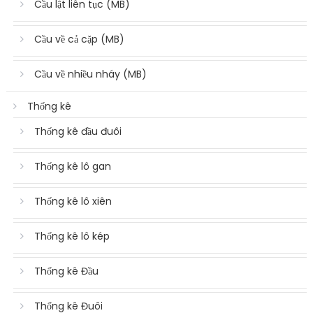
Cầu lật liên tục (MB)
Cầu về cả cặp (MB)
Cầu về nhiều nháy (MB)
Thống kê
Thống kê đầu đuôi
Thống kê lô gan
Thống kê lô xiên
Thống kê lô kép
Thống kê Đầu
Thống kê Đuôi