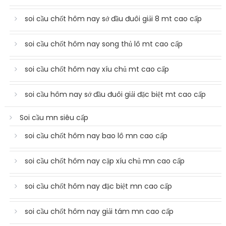
soi cầu chốt hôm nay sớ đầu đuôi giải 8 mt cao cấp
soi cầu chốt hôm nay song thủ lô mt cao cấp
soi cầu chốt hôm nay xíu chủ mt cao cấp
soi cầu hôm nay sớ đầu đuôi giải đặc biệt mt cao cấp
Soi cầu mn siêu cấp
soi cầu chốt hôm nay bao lô mn cao cấp
soi cầu chốt hôm nay cặp xíu chủ mn cao cấp
soi cầu chốt hôm nay đặc biệt mn cao cấp
soi cầu chốt hôm nay giải tám mn cao cấp