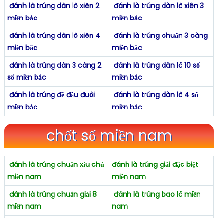
đánh là trúng dàn lô xiên 2
đánh là trúng dàn lô xiên 3
miền bắc
miền bắc
đánh là trúng dàn lô xiên 4
đánh là trúng chuẩn 3 càng
miền bắc
miền bắc
đánh là trúng dàn 3 càng 2
đánh là trúng dàn lô 10 số
số miền bắc
miền bắc
đánh là trúng đề đầu đuôi
đánh là trúng dàn lô 4 số
miền bắc
miền bắc
chốt số miền nam
đánh là trúng chuẩn xỉu chủ
đánh là trúng giải đặc biệt
miền nam
miền nam
đánh là trúng chuẩn giải 8
đánh là trúng bao lô miền
miền nam
nam