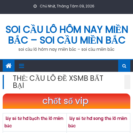
Skip
Chủ Nhật, Tháng Tám 09, 2026
to
content
SOI CẦU LÔ HÔM NAY MIỀN
BẮC – SOI CẦU MIỀN BẮC
soi cầu lô hôm nay miền bắc – soi cầu miền bắc
THẺ:
CẦU LÔ ĐỀ XSMB BẤT
BẠI
chốt số vip
lấy số từ hđ bạch thủ lô miền
lấy số từ hđ song thủ lô miền
bắc
bắc