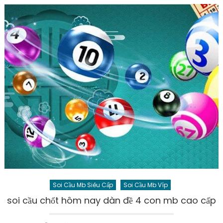
Soi Cầu Mb Siêu Cấp
Soi Cầu Mb Víp
soi cầu chốt hôm nay dàn đề 4 con mb cao cấp