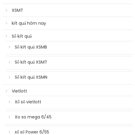
XSMT
kết quả hôm nay
Sổ kết quả
Sổ kết quả XSMB
Sổ kết quả XSMT
Sổ kết quả XSMN
Vietlott
Xổ số vietlott
Xo so mega 6/45
xổ số Power 6/55