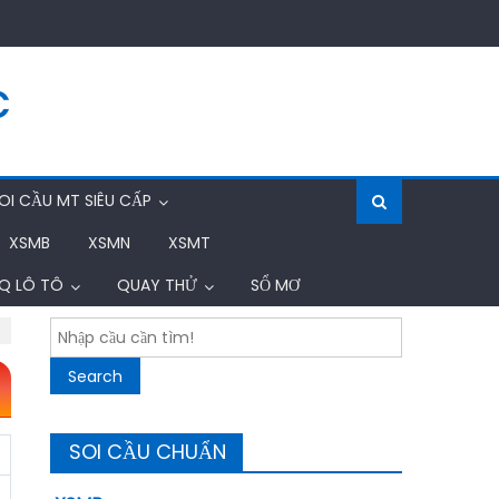
C
OI CẦU MT SIÊU CẤP
XSMB
XSMN
XSMT
Q LÔ TÔ
QUAY THỬ
SỔ MƠ
Search
SOI CẦU CHUẨN