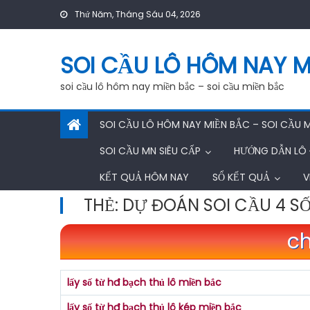
Skip
Thứ Năm, Tháng Sáu 04, 2026
to
content
SOI CẦU LÔ HÔM NAY M
soi cầu lô hôm nay miền bắc – soi cầu miền bắc
SOI CẦU LÔ HÔM NAY MIỀN BẮC – SOI CẦU 
SOI CẦU MN SIÊU CẤP
HƯỚNG DẪN LÔ
KẾT QUẢ HÔM NAY
SỔ KẾT QUẢ
V
THẺ:
DỰ ĐOÁN SOI CẦU 4 SỐ
ch
lấy số từ hđ bạch thủ lô miền bắc
lấy số từ hđ bạch thủ lô kép miền bắc