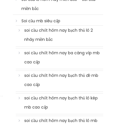
miền bắc
Soi cầu mb siêu cấp
soi cầu chốt hôm nay bạch thủ lô 2
nháy miền bắc
soi cầu chốt hôm nay ba càng víp mb
cao cấp
soi cầu chốt hôm nay bạch thủ đề mb
cao cấp
soi cầu chốt hôm nay bạch thủ lô kép
mb cao cấp
soi cầu chốt hôm nay bạch thủ lô mb