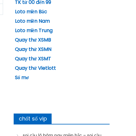
TK từ 00 đến 99
Loto miền Bắc
Loto miền Nam
Loto miền Trung
Quay thử XSMB
Quay thử XSMN
Quay thử XSMT
Quay thử Vietlott
Sổ mơ
chốt số vip
soi cầu lô hôm nay miền bắc – soi cầu