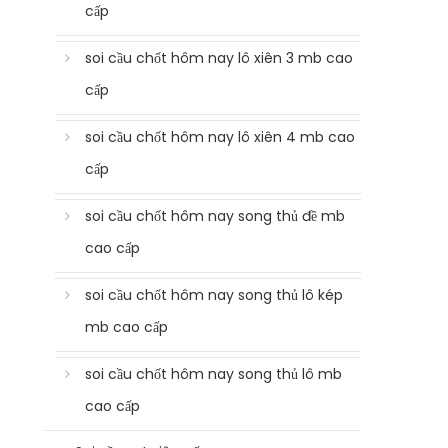
cấp
soi cầu chốt hôm nay lô xiên 3 mb cao
cấp
soi cầu chốt hôm nay lô xiên 4 mb cao
cấp
soi cầu chốt hôm nay song thủ đề mb
cao cấp
soi cầu chốt hôm nay song thủ lô kép
mb cao cấp
soi cầu chốt hôm nay song thủ lô mb
cao cấp