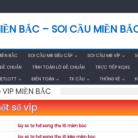
IỀN BẮC – SOI CẦU MIỀN BẮ
MIỀN BẮC
SOI CẦU MB SIÊU CẤP
SOI CẦU MB VÍP
S
 ĐỀ CHUẨN
TÍNH TOÁN LÔ ĐỀ CHUẨN
TRỰC TIẾP KQXS
IETLOTT
ĐIỆN TOÁN
TK CẦU
THỐNG KÊ
K
 VIP MIỀN BẮC
ốt số vip
lấy số từ hđ song thủ lô miền bắc
lấy số từ hđ song thủ lô kép miền bắc