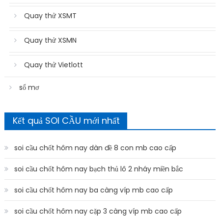
Quay thử XSMT
Quay thử XSMN
Quay thử Vietlott
sổ mơ
Kết quả SOI CẦU mới nhất
soi cầu chốt hôm nay dàn đề 8 con mb cao cấp
soi cầu chốt hôm nay bạch thủ lô 2 nháy miền bắc
soi cầu chốt hôm nay ba càng víp mb cao cấp
soi cầu chốt hôm nay cặp 3 càng víp mb cao cấp