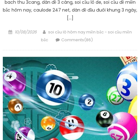
bach thu 3cang, dàn đề 3 càng, soi cầu lô de, soi cầu đề miền
bắc hôm nay, caulode 247 net, dàn đề đầu đuôi khung 3 ngày,
[…]
Posted
Author
10/08/2026
soi cầu lô hôm nay miền bắc - soi cầu miền
on
bắc
Comments(86)