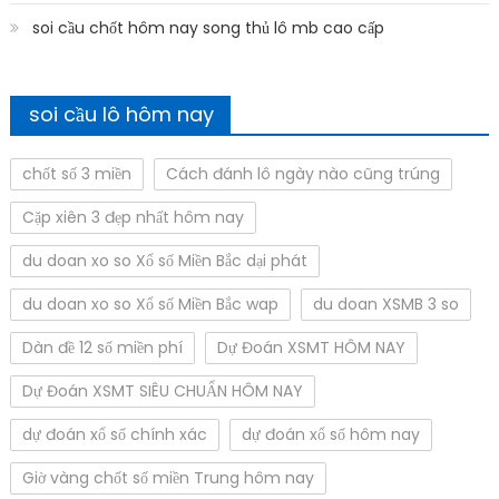
soi cầu chốt hôm nay song thủ lô mb cao cấp
soi cầu lô hôm nay
chốt số 3 miền
Cách đánh lô ngày nào cũng trúng
Cặp xiên 3 đẹp nhất hôm nay
du doan xo so Xổ số Miền Bắc dại phát
du doan xo so Xổ số Miền Bắc wap
du doan XSMB 3 so
Dàn đề 12 số miền phí
Dự Đoán XSMT HÔM NAY
Dự Đoán XSMT SIÊU CHUẨN HÔM NAY
dự đoán xổ số chính xác
dự đoán xổ số hôm nay
Giờ vàng chốt số miền Trung hôm nay