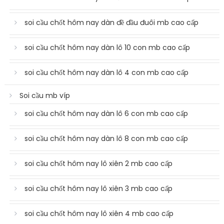
soi cầu chốt hôm nay dàn đề đầu đuôi mb cao cấp
soi cầu chốt hôm nay dàn lô 10 con mb cao cấp
soi cầu chốt hôm nay dàn lô 4 con mb cao cấp
Soi cầu mb víp
soi cầu chốt hôm nay dàn lô 6 con mb cao cấp
soi cầu chốt hôm nay dàn lô 8 con mb cao cấp
soi cầu chốt hôm nay lô xiên 2 mb cao cấp
soi cầu chốt hôm nay lô xiên 3 mb cao cấp
soi cầu chốt hôm nay lô xiên 4 mb cao cấp