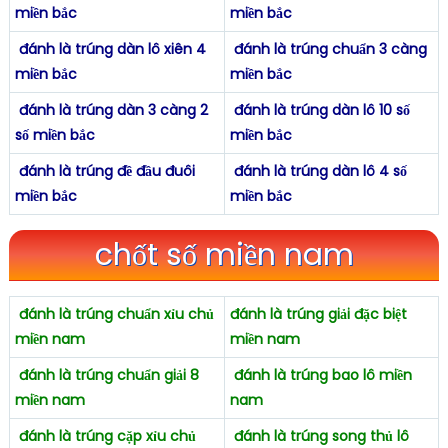
miền bắc
miền bắc
đánh là trúng dàn lô xiên 4
đánh là trúng chuẩn 3 càng
miền bắc
miền bắc
đánh là trúng dàn 3 càng 2
đánh là trúng dàn lô 10 số
số miền bắc
miền bắc
đánh là trúng đề đầu đuôi
đánh là trúng dàn lô 4 số
miền bắc
miền bắc
chốt số miền nam
đánh là trúng chuẩn xỉu chủ
đánh là trúng giải đặc biệt
miền nam
miền nam
đánh là trúng chuẩn giải 8
đánh là trúng bao lô miền
miền nam
nam
đánh là trúng cặp xỉu chủ
đánh là trúng song thủ lô