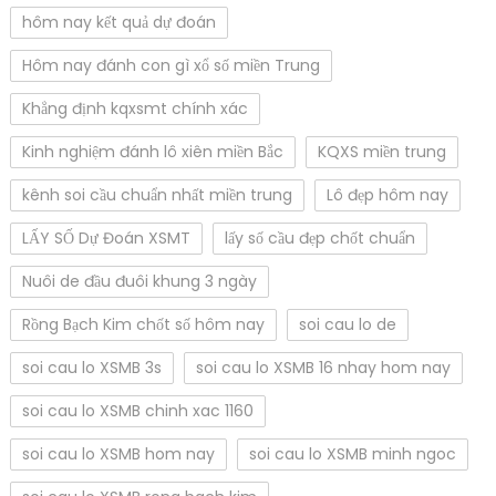
hôm nay kết quả dự đoán
Hôm nay đánh con gì xổ số miền Trung
Khẳng định kqxsmt chính xác
Kinh nghiệm đánh lô xiên miền Bắc
KQXS miền trung
kênh soi cầu chuẩn nhất miền trung
Lô đẹp hôm nay
LẤY SỐ Dự Đoán XSMT
lấy số cầu đẹp chốt chuẩn
Nuôi de đầu đuôi khung 3 ngày
Rồng Bạch Kim chốt số hôm nay
soi cau lo de
soi cau lo XSMB 3s
soi cau lo XSMB 16 nhay hom nay
soi cau lo XSMB chinh xac 1160
soi cau lo XSMB hom nay
soi cau lo XSMB minh ngoc