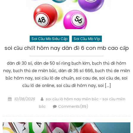
Soi Cầu Mb Siêu Cấp
Soi Cầu Mb Víp
soi cầu chốt hôm nay dàn đề 6 con mb cao cấp
dàn đề 30 số, dàn de 50 số rồng bạch kim, bạch thủ đề hôm
nay, bạch thủ de miền bắc, dàn đề 36 số 666, bạch thủ de miền
bắc hôm nay, soi cầu lô de chuẩn, soi cau de, soi cầu de, soi
cầu lô de online, soi cầu đề hôm nay, soi […]
Posted
Author
10/08/2026
soi cầu lô hôm nay miền bắc - soi cầu miền
on
bắc
Comments(89)