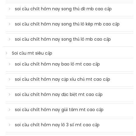
soi cầu chốt hôm nay song thủ đề mb cao cấp
soi cầu chốt hôm nay song thủ lô kép mb cao cấp
soi cầu chốt hôm nay song thủ lô mb cao cấp
Soi cầu mt siêu cấp
soi cầu chốt hôm nay bao lô mt cao cấp
soi cầu chốt hôm nay cặp xíu chủ mt cao cấp
soi cầu chốt hôm nay đặc biệt mt cao cấp
soi cầu chốt hôm nay giải tám mt cao cấp
soi cầu chốt hôm nay lô 3 số mt cao cấp