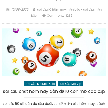
Posted
Author
10/08/2026
soi cầu lô hôm nay miền bắc - soi cầu miền
on
bắc
Comments(123)
Soi Cầu Mb Siêu Cấp
Soi Cầu Mb Víp
soi cầu chốt hôm nay dàn đề 10 con mb cao cấp
soi cầu 50 số, dàn de đầu đuôi, soi đề miền bắc hôm nay, cách