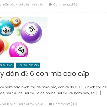
y miền bắc - soi cầu miền bắc
Comments(86)
 Siêu Cấp
Soi Cầu Mb Víp
ay dàn đề 6 con mb cao cấp
 đề hôm nay, bạch thủ de miền bắc, dàn đề 36 số 666, bạch thủ de
e, soi cầu de, soi cầu lô de online, soi cầu đề hôm nay, soi […]
y miền bắc - soi cầu miền bắc
Comments(89)