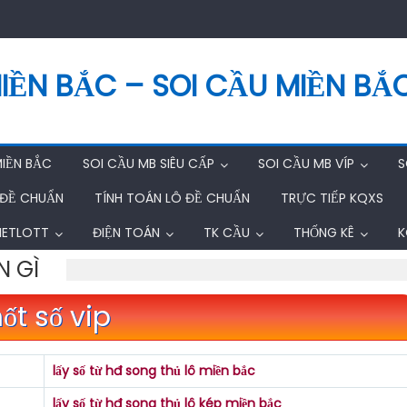
IỀN BẮC – SOI CẦU MIỀN BẮ
MIỀN BẮC
SOI CẦU MB SIÊU CẤP
SOI CẦU MB VÍP
S
 ĐỀ CHUẨN
TÍNH TOÁN LÔ ĐỀ CHUẨN
TRỰC TIẾP KQXS
IETLOTT
ĐIỆN TOÁN
TK CẦU
THỐNG KÊ
K
N GÌ
ốt số vip
lấy số từ hđ song thủ lô miền bắc
lấy số từ hđ song thủ lô kép miền bắc