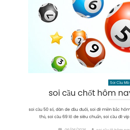
Soi Cầu Mb
soi cầu chốt hôm na
soi cầu 50 số, dàn de đầu đuôi, soi đề miền bắc hô
thủ, soi cầu 69 lô de siêu chuẩn, soi cầu đề v
Posted
Author
06/06/2026
soi cầu lô hôm nay