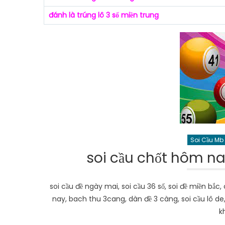
đánh là trúng lô 3 số miền trung
Soi Cầu Mb
soi cầu chốt hôm n
soi cầu đề ngày mai, soi cầu 36 số, soi đề miền bắ
nay, bach thu 3cang, dàn đề 3 càng, soi cầu lô de
k