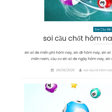
Soi Cầu Mb
soi cầu chốt hôm n
xin số de miễn phí hôm nay, xin đề hôm nay, xin s
miền nam, cầu cơ xin số de ngày hôm nay, xin 
Posted
Author
06/06/2026
soi cầu lô hôm na
on