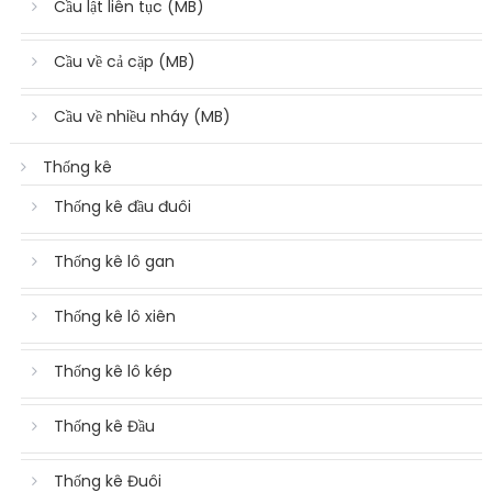
Cầu lật liên tục (MB)
Cầu về cả cặp (MB)
Cầu về nhiều nháy (MB)
Thống kê
Thống kê đầu đuôi
Thống kê lô gan
Thống kê lô xiên
Thống kê lô kép
Thống kê Đầu
Thống kê Đuôi