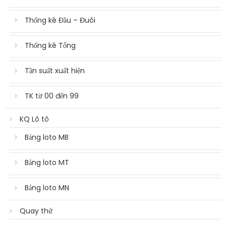
Thống kê Đầu – Đuôi
Thống kê Tổng
Tần suất xuất hiện
TK từ 00 đến 99
KQ Lô tô
Bảng loto MB
Bảng loto MT
Bảng loto MN
Quay thử