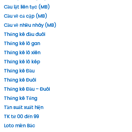
Cầu lật liên tục (MB)
Cầu về cả cặp (MB)
Cầu về nhiều nháy (MB)
Thống kê đầu đuôi
Thống kê lô gan
Thống kê lô xiên
Thống kê lô kép
Thống kê Đầu
Thống kê Đuôi
Thống kê Đầu – Đuôi
Thống kê Tổng
Tần suất xuất hiện
TK từ 00 đến 99
Loto miền Bắc