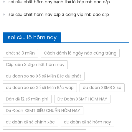
soi cầu chốt hôm nay bạch thủ lô kép mb cao cấp
soi cầu chốt hôm nay cặp 3 càng víp mb cao cấp
soi cầu lô hôm nay
chốt số 3 miền
Cách đánh lô ngày nào cũng trúng
Cặp xiên 3 đẹp nhất hôm nay
du doan xo so Xổ số Miền Bắc dại phát
du doan xo so Xổ số Miền Bắc wap
du doan XSMB 3 so
Dàn đề 12 số miền phí
Dự Đoán XSMT HÔM NAY
Dự Đoán XSMT SIÊU CHUẨN HÔM NAY
dự đoán xổ số chính xác
dự đoán xổ số hôm nay