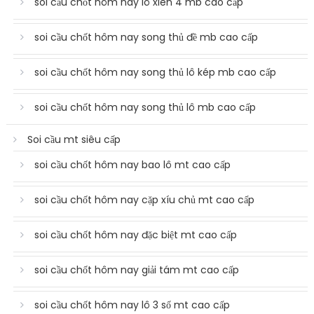
soi cầu chốt hôm nay lô xiên 4 mb cao cấp
soi cầu chốt hôm nay song thủ đề mb cao cấp
soi cầu chốt hôm nay song thủ lô kép mb cao cấp
soi cầu chốt hôm nay song thủ lô mb cao cấp
Soi cầu mt siêu cấp
soi cầu chốt hôm nay bao lô mt cao cấp
soi cầu chốt hôm nay cặp xíu chủ mt cao cấp
soi cầu chốt hôm nay đặc biệt mt cao cấp
soi cầu chốt hôm nay giải tám mt cao cấp
soi cầu chốt hôm nay lô 3 số mt cao cấp