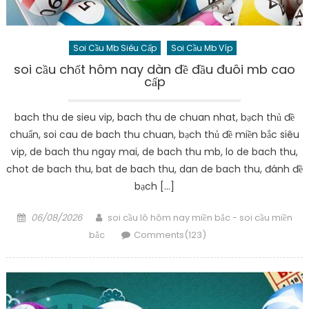
Soi Cầu Mb Siêu Cấp
Soi Cầu Mb Víp
soi cầu chốt hôm nay dàn đề đầu đuôi mb cao
cấp
bach thu de sieu vip, bach thu de chuan nhat, bạch thủ đề
chuẩn, soi cau de bach thu chuan, bạch thủ đề miền bắc siêu
vip, de bach thu ngay mai, de bach thu mb, lo de bach thu,
chot de bach thu, bat de bach thu, dan de bach thu, đánh đề
bạch […]
Posted
Author
06/08/2026
soi cầu lô hôm nay miền bắc - soi cầu miền
on
bắc
Comments(123)