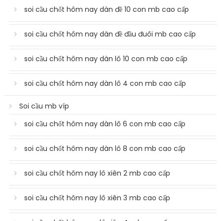
soi cầu chốt hôm nay dàn đề 10 con mb cao cấp
soi cầu chốt hôm nay dàn đề đầu đuôi mb cao cấp
soi cầu chốt hôm nay dàn lô 10 con mb cao cấp
soi cầu chốt hôm nay dàn lô 4 con mb cao cấp
Soi cầu mb víp
soi cầu chốt hôm nay dàn lô 6 con mb cao cấp
soi cầu chốt hôm nay dàn lô 8 con mb cao cấp
soi cầu chốt hôm nay lô xiên 2 mb cao cấp
soi cầu chốt hôm nay lô xiên 3 mb cao cấp