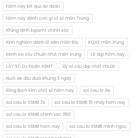
hôm nay kết quả dự đoán
Hôm nay đánh con gì xổ số miền Trung
Khẳng định kqxsmt chính xác
Kinh nghiệm đánh lô xiên miền Bắc
KQXS miền trung
kênh soi cầu chuẩn nhất miền trung
Lô đẹp hôm nay
LẤY SỐ Dự Đoán XSMT
lấy số cầu đẹp chốt chuẩn
Nuôi de đầu đuôi khung 3 ngày
Rồng Bạch Kim chốt số hôm nay
soi cau lo de
soi cau lo XSMB 3s
soi cau lo XSMB 16 nhay hom nay
soi cau lo XSMB chinh xac 1160
soi cau lo XSMB hom nay
soi cau lo XSMB minh ngoc