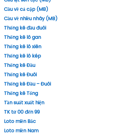
Cầu về cả cặp (MB)
Cầu về nhiều nháy (MB)
Thống kê đầu đuôi
Thống kê lô gan
Thống kê lô xiên
Thống kê lô kép
Thống kê Đầu
Thống kê Đuôi
Thống kê Đầu – Đuôi
Thống kê Tổng
Tần suất xuất hiện
TK từ 00 đến 99
Loto miền Bắc
Loto miền Nam