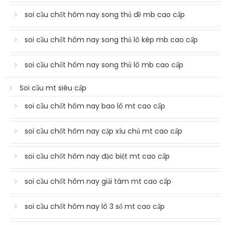
soi cầu chốt hôm nay song thủ đề mb cao cấp
soi cầu chốt hôm nay song thủ lô kép mb cao cấp
soi cầu chốt hôm nay song thủ lô mb cao cấp
Soi cầu mt siêu cấp
soi cầu chốt hôm nay bao lô mt cao cấp
soi cầu chốt hôm nay cặp xíu chủ mt cao cấp
soi cầu chốt hôm nay đặc biệt mt cao cấp
soi cầu chốt hôm nay giải tám mt cao cấp
soi cầu chốt hôm nay lô 3 số mt cao cấp