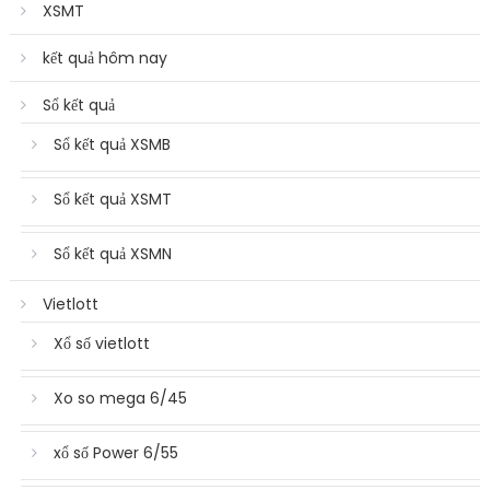
XSMT
kết quả hôm nay
Sổ kết quả
Sổ kết quả XSMB
Sổ kết quả XSMT
Sổ kết quả XSMN
Vietlott
Xổ số vietlott
Xo so mega 6/45
xổ số Power 6/55