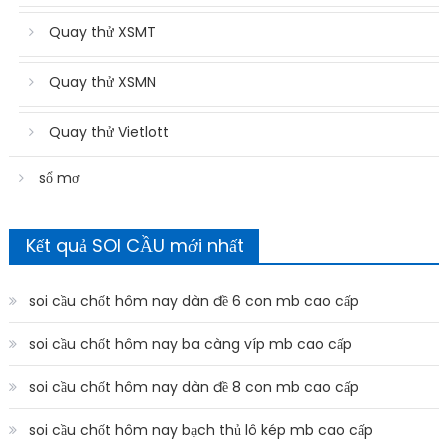
Quay thử XSMT
Quay thử XSMN
Quay thử Vietlott
sổ mơ
Kết quả SOI CẦU mới nhất
soi cầu chốt hôm nay dàn đề 6 con mb cao cấp
soi cầu chốt hôm nay ba càng víp mb cao cấp
soi cầu chốt hôm nay dàn đề 8 con mb cao cấp
soi cầu chốt hôm nay bạch thủ lô kép mb cao cấp