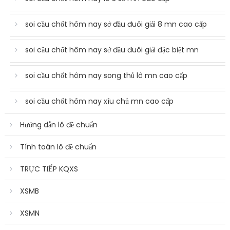
soi cầu chốt hôm nay sớ đầu đuôi giải 8 mn cao cấp
soi cầu chốt hôm nay sớ đầu đuôi giải đặc biệt mn
soi cầu chốt hôm nay song thủ lô mn cao cấp
soi cầu chốt hôm nay xíu chủ mn cao cấp
Hướng dẫn lô đề chuẩn
Tính toán lô đề chuẩn
TRỰC TIẾP KQXS
XSMB
XSMN