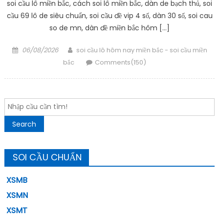
soi cầu lô miền bắc, cách soi lô miền bắc, dàn de bạch thủ, soi
cầu 69 lô de siêu chuẩn, soi cầu đề vip 4 số, dàn 30 số, soi cau
so de mn, dàn đề miền bắc hôm […]
Posted
Author
06/08/2026
soi cầu lô hôm nay miền bắc - soi cầu miền
on
bắc
Comments(150)
Search
SOI CẦU CHUẨN
XSMB
XSMN
XSMT