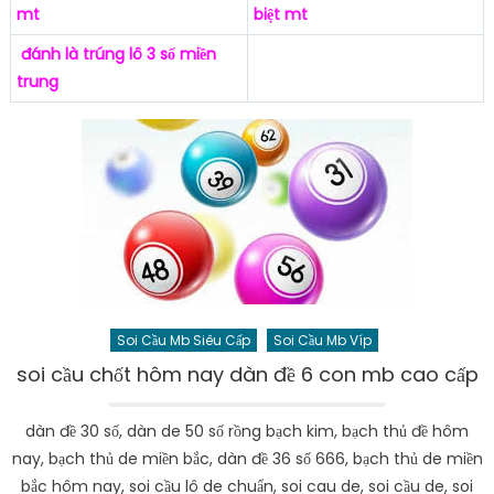
mt
biệt mt
đánh là trúng lô 3 số miền
trung
Soi Cầu Mb Siêu Cấp
Soi Cầu Mb Víp
soi cầu chốt hôm nay dàn đề 6 con mb cao cấp
dàn đề 30 số, dàn de 50 số rồng bạch kim, bạch thủ đề hôm
nay, bạch thủ de miền bắc, dàn đề 36 số 666, bạch thủ de miền
bắc hôm nay, soi cầu lô de chuẩn, soi cau de, soi cầu de, soi