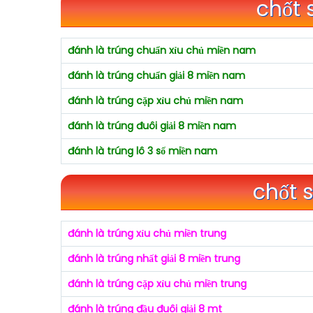
chốt 
đánh là trúng chuẩn xỉu chủ miền nam
đánh là trúng chuẩn giải 8 miền nam
đánh là trúng cặp xỉu chủ miền nam
đánh là trúng đuôi giải 8 miền nam
đánh là trúng lô 3 số miền nam
chốt 
đánh là trúng xỉu chủ miền trung
đánh là trúng nhất giải 8 miền trung
đánh là trúng cặp xỉu chủ miền trung
đánh là trúng đầu đuôi giải 8 mt