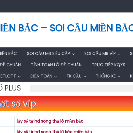
IỀN BẮC – SOI CẦU MIỀN BẮ
MIỀN BẮC
SOI CẦU MB SIÊU CẤP
SOI CẦU MB VÍP
S
 ĐỀ CHUẨN
TÍNH TOÁN LÔ ĐỀ CHUẨN
TRỰC TIẾP KQXS
IETLOTT
ĐIỆN TOÁN
TK CẦU
THỐNG KÊ
K
Ố PLUS
ốt số vip
lấy số từ hđ song thủ lô miền bắc
lấy số từ hđ song thủ lô kép miền bắc