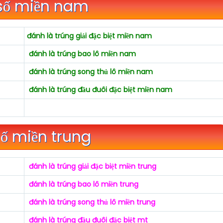
số miền nam
đánh là trúng giải đặc biệt miền nam
đánh là trúng bao lô miền nam
đánh là trúng song thủ lô miền nam
đánh là trúng đầu đuôi đặc biệt miền nam
số miền trung
đánh là trúng giải đặc biệt miền trung
đánh là trúng bao lô miền trung
đánh là trúng song thủ lô miền trung
đánh là trúng đầu đuôi đặc biệt mt