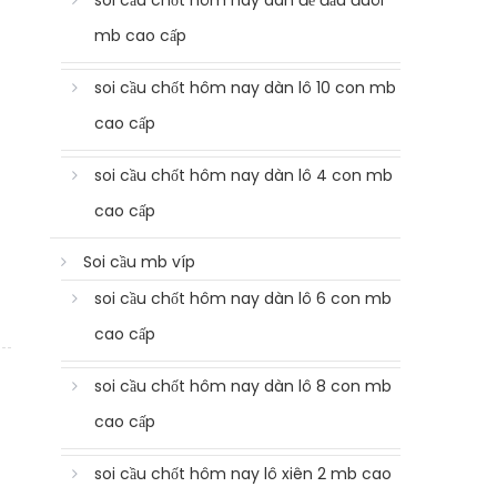
soi cầu chốt hôm nay dàn đề đầu đuôi
mb cao cấp
soi cầu chốt hôm nay dàn lô 10 con mb
cao cấp
soi cầu chốt hôm nay dàn lô 4 con mb
cao cấp
Soi cầu mb víp
soi cầu chốt hôm nay dàn lô 6 con mb
cao cấp
soi cầu chốt hôm nay dàn lô 8 con mb
cao cấp
soi cầu chốt hôm nay lô xiên 2 mb cao