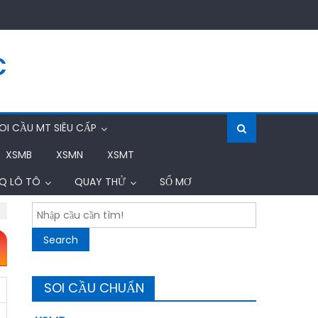
C
OI CẦU MT SIÊU CẤP
XSMB
XSMN
XSMT
Q LÔ TÔ
QUAY THỬ
SỔ MƠ
Search
SOI CẦU CHUẨN