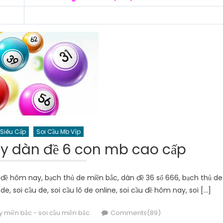
 Siêu Cấp
Soi Cầu Mb Víp
ay dàn đề 6 con mb cao cấp
 đề hôm nay, bạch thủ de miền bắc, dàn đề 36 số 666, bạch thủ de
e, soi cầu de, soi cầu lô de online, soi cầu đề hôm nay, soi […]
y miền bắc - soi cầu miền bắc
Comments(89)