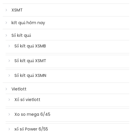
XSMT
kết quả hôm nay
Sổ kết quả
Sổ kết quả XSMB
Sổ kết quả XSMT
Sổ kết quả XSMN
Vietlott
Xổ số vietlott
Xo so mega 6/45
xổ số Power 6/55