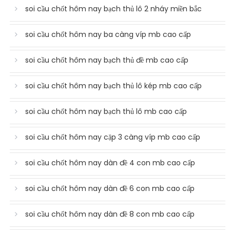
soi cầu chốt hôm nay bạch thủ lô 2 nháy miền bắc
soi cầu chốt hôm nay ba càng víp mb cao cấp
soi cầu chốt hôm nay bạch thủ đề mb cao cấp
soi cầu chốt hôm nay bạch thủ lô kép mb cao cấp
soi cầu chốt hôm nay bạch thủ lô mb cao cấp
soi cầu chốt hôm nay cặp 3 càng víp mb cao cấp
soi cầu chốt hôm nay dàn đề 4 con mb cao cấp
soi cầu chốt hôm nay dàn đề 6 con mb cao cấp
soi cầu chốt hôm nay dàn đề 8 con mb cao cấp