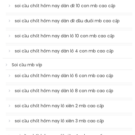
soi cầu chốt hôm nay dàn đề 10 con mb cao cấp
soi cầu chốt hôm nay dàn đề đầu đuôi mb cao cấp
soi cầu chốt hôm nay dàn lô 10 con mb cao cấp
soi cầu chốt hôm nay dàn lô 4 con mb cao cấp
Soi cầu mb víp
soi cầu chốt hôm nay dàn lô 6 con mb cao cấp
soi cầu chốt hôm nay dàn lô 8 con mb cao cấp
soi cầu chốt hôm nay lô xiên 2 mb cao cấp
soi cầu chốt hôm nay lô xiên 3 mb cao cấp