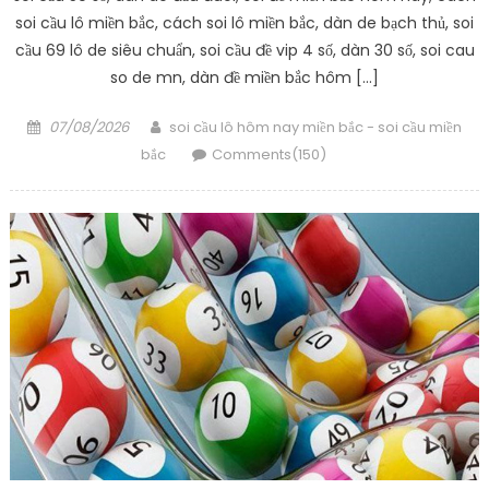
soi cầu lô miền bắc, cách soi lô miền bắc, dàn de bạch thủ, soi
cầu 69 lô de siêu chuẩn, soi cầu đề vip 4 số, dàn 30 số, soi cau
so de mn, dàn đề miền bắc hôm […]
Posted
Author
07/08/2026
soi cầu lô hôm nay miền bắc - soi cầu miền
on
bắc
Comments(150)