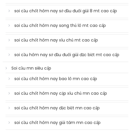
soi cầu chốt hôm nay sớ đầu đuôi giải 8 mt cao cấp
soi cầu chốt hôm nay song thủ lô mt cao cấp
soi cầu chốt hôm nay xíu chủ mt cao cấp
soi cầu hôm nay sớ đầu đuôi giải đặc biệt mt cao cấp
Soi cầu mn siêu cấp
soi cầu chốt hôm nay bao lô mn cao cấp
soi cầu chốt hôm nay cặp xíu chủ mn cao cấp
soi cầu chốt hôm nay đặc biệt mn cao cấp
soi cầu chốt hôm nay giải tám mn cao cấp