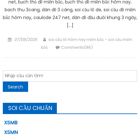
net, bạch thủ đề miền bắc, bạch thủ đề miền bắc hôm nay,
bach thu 3cang, dàn đề 3 càng, soi cầu lô de, soi cầu đề miền
bắc hôm nay, caulode 247 net, dàn đề đầu đuôi khung 3 ngày,
[…]
Posted
Author
07/08/2026
soi cầu lô hôm nay miền bắc - soi cầu miền
on
bắc
Comments(86)
Search
SOI CẦU CHUẨN
XSMB
XSMN