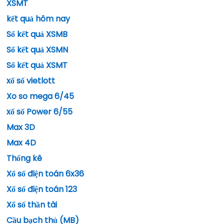
XSMT
kết quả hôm nay
Sổ kết quả XSMB
Sổ kết quả XSMN
Sổ kết quả XSMT
xổ số vietlott
Xo so mega 6/45
xổ số Power 6/55
Max 3D
Max 4D
Thống kê
Xổ số điện toán 6x36
Xổ số điện toán 123
Xổ số thần tài
Cầu bạch thủ (MB)