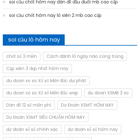
soi cầu chốt hôm nay dàn đề đầu đuôi mb cao cấp
soi cầu chốt hôm nay lô xiên 2 mb cao cấp
soi cầu lô hôm nay
chốt số 3 miền
Cách đánh lô ngày nào cũng trúng
Cặp xiên 3 đẹp nhất hôm nay
du doan xo so Xổ số Miền Bắc dại phát
du doan xo so Xổ số Miền Bắc wap
du doan XSMB 3 so
Dàn đề 12 số miền phí
Dự Đoán XSMT HÔM NAY
Dự Đoán XSMT SIÊU CHUẨN HÔM NAY
dự đoán xổ số chính xác
dự đoán xổ số hôm nay