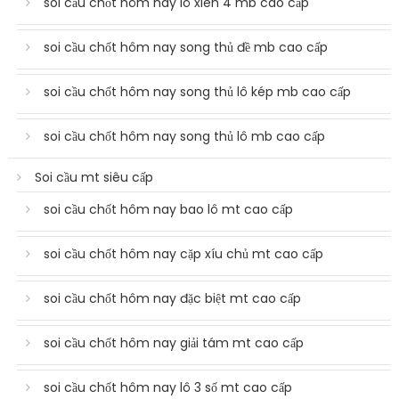
soi cầu chốt hôm nay lô xiên 4 mb cao cấp
soi cầu chốt hôm nay song thủ đề mb cao cấp
soi cầu chốt hôm nay song thủ lô kép mb cao cấp
soi cầu chốt hôm nay song thủ lô mb cao cấp
Soi cầu mt siêu cấp
soi cầu chốt hôm nay bao lô mt cao cấp
soi cầu chốt hôm nay cặp xíu chủ mt cao cấp
soi cầu chốt hôm nay đặc biệt mt cao cấp
soi cầu chốt hôm nay giải tám mt cao cấp
soi cầu chốt hôm nay lô 3 số mt cao cấp