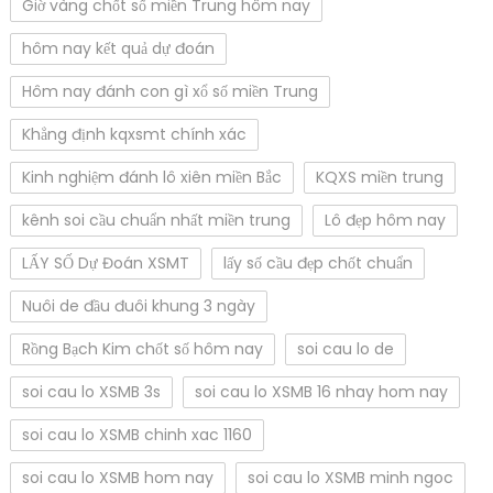
Giờ vàng chốt số miền Trung hôm nay
hôm nay kết quả dự đoán
Hôm nay đánh con gì xổ số miền Trung
Khẳng định kqxsmt chính xác
Kinh nghiệm đánh lô xiên miền Bắc
KQXS miền trung
kênh soi cầu chuẩn nhất miền trung
Lô đẹp hôm nay
LẤY SỐ Dự Đoán XSMT
lấy số cầu đẹp chốt chuẩn
Nuôi de đầu đuôi khung 3 ngày
Rồng Bạch Kim chốt số hôm nay
soi cau lo de
soi cau lo XSMB 3s
soi cau lo XSMB 16 nhay hom nay
soi cau lo XSMB chinh xac 1160
soi cau lo XSMB hom nay
soi cau lo XSMB minh ngoc