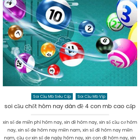
Soi Cầu Mb Siêu Cấp
Soi Cầu Mb Víp
soi cầu chốt hôm nay dàn đề 4 con mb cao cấp
xin số de miễn phí hôm nay, xin đề hôm nay, xin số cầu cơ hôm
nay, xin số de hôm nay miền nam, xin số đề hôm nay miền
nam, cầu cơ xin số de ngày hôm nay, xin con đề hôm nay, xin