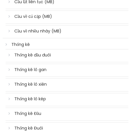
Cầu lật liên tục (MB)
Cầu về cả cặp (MB)
Cầu về nhiều nháy (MB)
Thống kê
Thống kê đầu đuôi
Thống kê lô gan
Thống kê lô xiên
Thống kê lô kép
Thống kê Đầu
Thống kê Đuôi