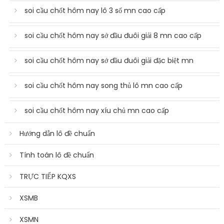
soi cầu chốt hôm nay lô 3 số mn cao cấp
soi cầu chốt hôm nay sớ đầu đuôi giải 8 mn cao cấp
soi cầu chốt hôm nay sớ đầu đuôi giải đặc biệt mn
soi cầu chốt hôm nay song thủ lô mn cao cấp
soi cầu chốt hôm nay xíu chủ mn cao cấp
Hướng dẫn lô đề chuẩn
Tính toán lô đề chuẩn
TRỰC TIẾP KQXS
XSMB
XSMN