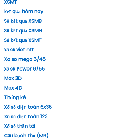
XSMT
kết quả hôm nay
Sổ kết quả XSMB
Sổ kết quả XSMN
Sổ kết quả XSMT
xổ số vietlott
Xo so mega 6/45
xổ số Power 6/55
Max 3D
Max 4D
Thống kê
Xổ số điện toán 6x36
Xổ số điện toán 123
Xổ số thần tài
Cầu bạch thủ (MB)