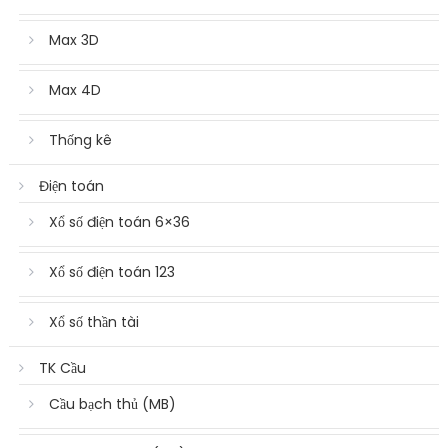
Max 3D
Max 4D
Thống kê
Điện toán
Xổ số điện toán 6×36
Xổ số điện toán 123
Xổ số thần tài
TK Cầu
Cầu bạch thủ (MB)