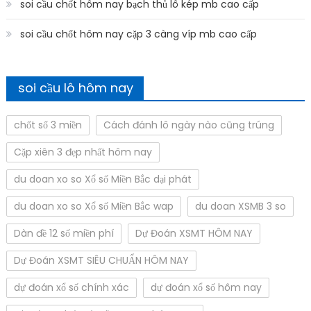
soi cầu chốt hôm nay bạch thủ lô kép mb cao cấp
soi cầu chốt hôm nay cặp 3 càng víp mb cao cấp
soi cầu lô hôm nay
chốt số 3 miền
Cách đánh lô ngày nào cũng trúng
Cặp xiên 3 đẹp nhất hôm nay
du doan xo so Xổ số Miền Bắc dại phát
du doan xo so Xổ số Miền Bắc wap
du doan XSMB 3 so
Dàn đề 12 số miền phí
Dự Đoán XSMT HÔM NAY
Dự Đoán XSMT SIÊU CHUẨN HÔM NAY
dự đoán xổ số chính xác
dự đoán xổ số hôm nay