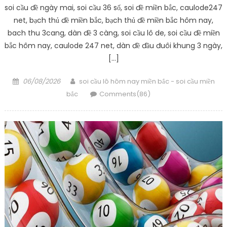
soi cầu đề ngày mai, soi cầu 36 số, soi đề miền bắc, caulode247
net, bạch thủ đề miền bắc, bạch thủ đề miền bắc hôm nay,
bach thu 3cang, dàn đề 3 càng, soi cầu lô de, soi cầu đề miền
bắc hôm nay, caulode 247 net, dàn đề đầu đuôi khung 3 ngày,
[…]
Posted
Author
06/08/2026
soi cầu lô hôm nay miền bắc - soi cầu miền
on
bắc
Comments(86)