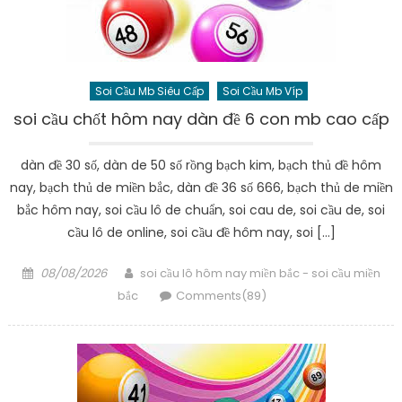
Soi Cầu Mb Siêu Cấp
Soi Cầu Mb Víp
soi cầu chốt hôm nay dàn đề 6 con mb cao cấp
dàn đề 30 số, dàn de 50 số rồng bạch kim, bạch thủ đề hôm
nay, bạch thủ de miền bắc, dàn đề 36 số 666, bạch thủ de miền
bắc hôm nay, soi cầu lô de chuẩn, soi cau de, soi cầu de, soi
cầu lô de online, soi cầu đề hôm nay, soi […]
Posted
Author
08/08/2026
soi cầu lô hôm nay miền bắc - soi cầu miền
on
bắc
Comments(89)