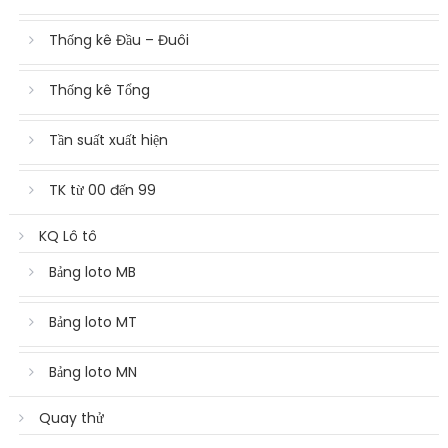
Thống kê Đầu – Đuôi
Thống kê Tổng
Tần suất xuất hiện
TK từ 00 đến 99
KQ Lô tô
Bảng loto MB
Bảng loto MT
Bảng loto MN
Quay thử