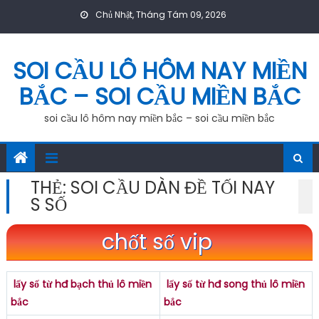
Skip
Chủ Nhật, Tháng Tám 09, 2026
to
content
SOI CẦU LÔ HÔM NAY MIỀN
BẮC – SOI CẦU MIỀN BẮC
soi cầu lô hôm nay miền bắc – soi cầu miền bắc
THẺ:
SOI CẦU DÀN ĐỀ TỐI NAY
S SỐ
chốt số vip
lấy số từ hđ bạch thủ lô miền
lấy số từ hđ song thủ lô miền
bắc
bắc