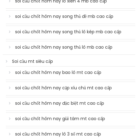
soi cầu chốt hôm nay lô xiên 4 mb cao cấp
soi cầu chốt hôm nay song thủ đề mb cao cấp
soi cầu chốt hôm nay song thủ lô kép mb cao cấp
soi cầu chốt hôm nay song thủ lô mb cao cấp
Soi cầu mt siêu cấp
soi cầu chốt hôm nay bao lô mt cao cấp
soi cầu chốt hôm nay cặp xíu chủ mt cao cấp
soi cầu chốt hôm nay đặc biệt mt cao cấp
soi cầu chốt hôm nay giải tám mt cao cấp
soi cầu chốt hôm nay lô 3 số mt cao cấp