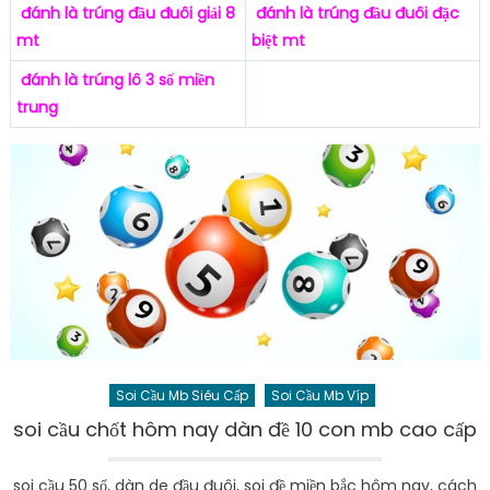
đánh là trúng đầu đuôi giải 8
đánh là trúng đầu đuôi đặc
mt
biệt mt
đánh là trúng lô 3 số miền
trung
Soi Cầu Mb Siêu Cấp
Soi Cầu Mb Víp
soi cầu chốt hôm nay dàn đề 10 con mb cao cấp
soi cầu 50 số, dàn de đầu đuôi, soi đề miền bắc hôm nay, cách