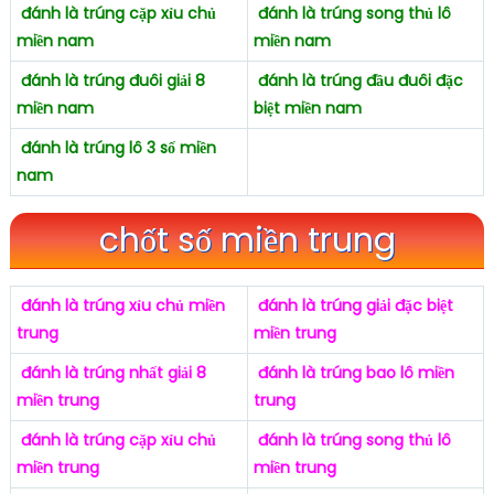
đánh là trúng cặp xỉu chủ
đánh là trúng song thủ lô
miền nam
miền nam
đánh là trúng đuôi giải 8
đánh là trúng đầu đuôi đặc
miền nam
biệt miền nam
đánh là trúng lô 3 số miền
nam
chốt số miền trung
đánh là trúng xỉu chủ miền
đánh là trúng giải đặc biệt
trung
miền trung
đánh là trúng nhất giải 8
đánh là trúng bao lô miền
miền trung
trung
đánh là trúng cặp xỉu chủ
đánh là trúng song thủ lô
miền trung
miền trung