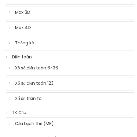
Max 3D
Max 4D
Thống kê
Điện toán
Xổ số điện toán 6×36
Xổ số điện toán 123
Xổ số thần tài
TK Cầu
Cầu bạch thủ (MB)