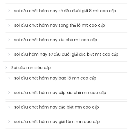
soi cầu chốt hôm nay sớ đầu đuôi giải 8 mt cao cấp
soi cầu chốt hôm nay song thủ lô mt cao cấp
soi cầu chốt hôm nay xíu chủ mt cao cấp
soi cầu hôm nay sớ đầu đuôi giải đặc biệt mt cao cấp
Soi cầu mn siêu cấp
soi cầu chốt hôm nay bao lô mn cao cấp
soi cầu chốt hôm nay cặp xíu chủ mn cao cấp
soi cầu chốt hôm nay đặc biệt mn cao cấp
soi cầu chốt hôm nay giải tám mn cao cấp