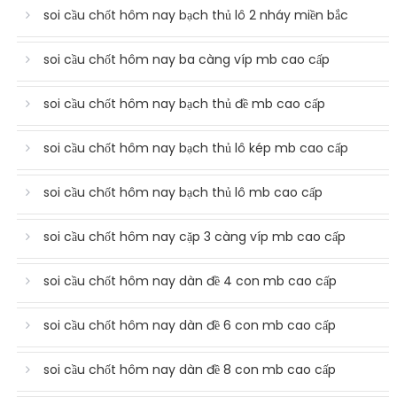
soi cầu chốt hôm nay bạch thủ lô 2 nháy miền bắc
soi cầu chốt hôm nay ba càng víp mb cao cấp
soi cầu chốt hôm nay bạch thủ đề mb cao cấp
soi cầu chốt hôm nay bạch thủ lô kép mb cao cấp
soi cầu chốt hôm nay bạch thủ lô mb cao cấp
soi cầu chốt hôm nay cặp 3 càng víp mb cao cấp
soi cầu chốt hôm nay dàn đề 4 con mb cao cấp
soi cầu chốt hôm nay dàn đề 6 con mb cao cấp
soi cầu chốt hôm nay dàn đề 8 con mb cao cấp