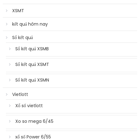
XSMT
kết quả hôm nay
Sổ kết quả
Sổ kết quả XSMB
Sổ kết quả XSMT
Sổ kết quả XSMN
Vietlott
Xổ số vietlott
Xo so mega 6/45
xổ số Power 6/55