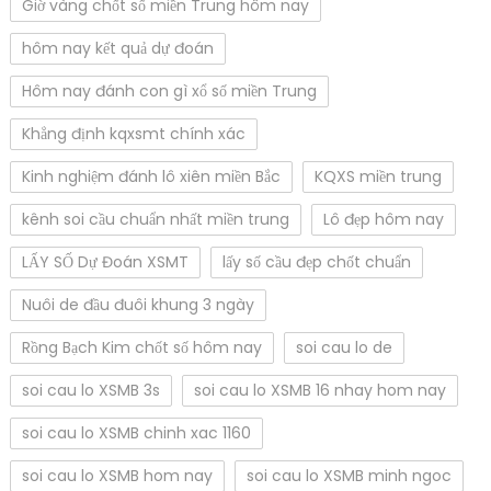
Giờ vàng chốt số miền Trung hôm nay
hôm nay kết quả dự đoán
Hôm nay đánh con gì xổ số miền Trung
Khẳng định kqxsmt chính xác
Kinh nghiệm đánh lô xiên miền Bắc
KQXS miền trung
kênh soi cầu chuẩn nhất miền trung
Lô đẹp hôm nay
LẤY SỐ Dự Đoán XSMT
lấy số cầu đẹp chốt chuẩn
Nuôi de đầu đuôi khung 3 ngày
Rồng Bạch Kim chốt số hôm nay
soi cau lo de
soi cau lo XSMB 3s
soi cau lo XSMB 16 nhay hom nay
soi cau lo XSMB chinh xac 1160
soi cau lo XSMB hom nay
soi cau lo XSMB minh ngoc