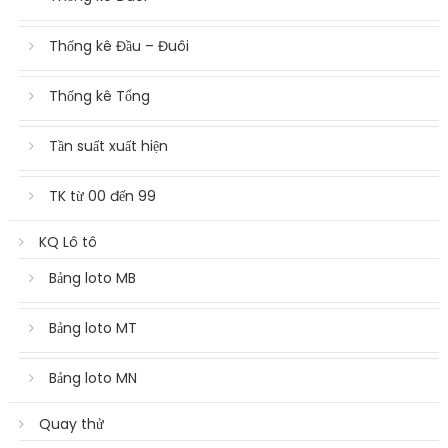
Thống kê Đầu – Đuôi
Thống kê Tổng
Tần suất xuất hiện
TK từ 00 đến 99
KQ Lô tô
Bảng loto MB
Bảng loto MT
Bảng loto MN
Quay thử