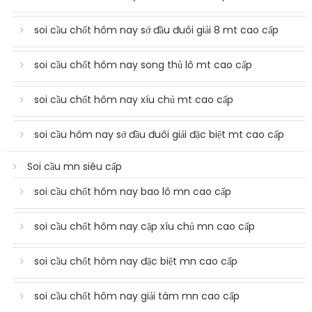
soi cầu chốt hôm nay sớ đầu đuôi giải 8 mt cao cấp
soi cầu chốt hôm nay song thủ lô mt cao cấp
soi cầu chốt hôm nay xíu chủ mt cao cấp
soi cầu hôm nay sớ đầu đuôi giải đặc biệt mt cao cấp
Soi cầu mn siêu cấp
soi cầu chốt hôm nay bao lô mn cao cấp
soi cầu chốt hôm nay cặp xíu chủ mn cao cấp
soi cầu chốt hôm nay đặc biệt mn cao cấp
soi cầu chốt hôm nay giải tám mn cao cấp