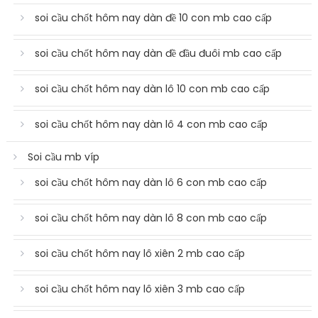
soi cầu chốt hôm nay dàn đề 10 con mb cao cấp
soi cầu chốt hôm nay dàn đề đầu đuôi mb cao cấp
soi cầu chốt hôm nay dàn lô 10 con mb cao cấp
soi cầu chốt hôm nay dàn lô 4 con mb cao cấp
Soi cầu mb víp
soi cầu chốt hôm nay dàn lô 6 con mb cao cấp
soi cầu chốt hôm nay dàn lô 8 con mb cao cấp
soi cầu chốt hôm nay lô xiên 2 mb cao cấp
soi cầu chốt hôm nay lô xiên 3 mb cao cấp