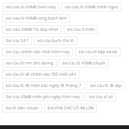
soi cau lo XSMB hom nay
soi cau lo XSMB minh ngoc
soi cau lo XSMB rong bach kim
soi cau XSMB 1 lo duy nhat
soi cầu 3 miền
Soi cầu 247
soi cầu bạch thủ lô
Soi cầu chính xác nhất hôm nay
soi cầu lô kép xsmb
soi cầu lô mn âm dương
soi cầu lô XSMB chuẩn
soi cầu lô đề chính xác 100 miễn phí
soi cầu lô đề miền bắc ngày 18 tháng 7
soi cầu lô đề đẹp
Soi cầu XSMB miễn phí ngày hôm nay
soi cầu xổ số
Soi lô xiên chuẩn
ĐẠI PHÁ CHỦ LÔ ĂN LỚN