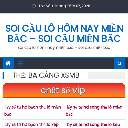
Skip
Thứ Sáu, Tháng Tám 07, 2026
to
content
SOI CẦU LÔ HÔM NAY MIỀN
BẮC – SOI CẦU MIỀN BẮC
soi cầu lô hôm nay miền bắc – soi cầu miền bắc
THẺ:
BA CÀNG XSMB
chốt số vip
lấy số từ hđ bạch thủ lô miền
lấy số từ hđ song thủ lô miền
bắc
bắc
lấy số từ hđ bạch thủ lô kép
lấy số từ hđ song thủ lô kép