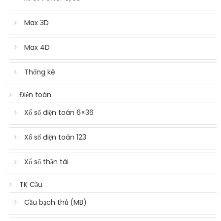
Max 3D
Max 4D
Thống kê
Điện toán
Xổ số điện toán 6×36
Xổ số điện toán 123
Xổ số thần tài
TK Cầu
Cầu bạch thủ (MB)