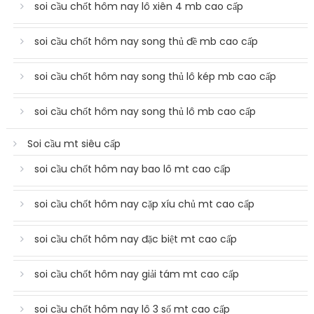
soi cầu chốt hôm nay lô xiên 4 mb cao cấp
soi cầu chốt hôm nay song thủ đề mb cao cấp
soi cầu chốt hôm nay song thủ lô kép mb cao cấp
soi cầu chốt hôm nay song thủ lô mb cao cấp
Soi cầu mt siêu cấp
soi cầu chốt hôm nay bao lô mt cao cấp
soi cầu chốt hôm nay cặp xíu chủ mt cao cấp
soi cầu chốt hôm nay đặc biệt mt cao cấp
soi cầu chốt hôm nay giải tám mt cao cấp
soi cầu chốt hôm nay lô 3 số mt cao cấp