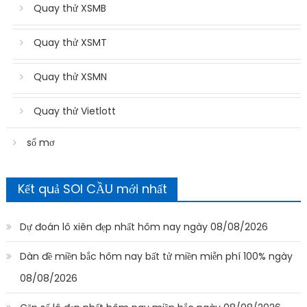
Quay thử XSMB
Quay thử XSMT
Quay thử XSMN
Quay thử Vietlott
sổ mơ
Kết quả SOI CẦU mới nhất
Dự đoán lô xiên đẹp nhất hôm nay ngày 08/08/2026
Dàn đề miền bắc hôm nay bất tử miền miễn phí 100% ngày
08/08/2026