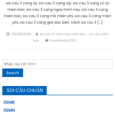
soi cau 3 cang tp, soi cau 3 cang vip, soi cau 3 cang xo so
mien bac, soi cau 3 cang ngay hom nay, soi cau 3 cang
mien bac, soi cau 3 cang mb mien phi, soi cau 3 cang mien
phi, soi cau 3 cang giai dac biet, cách soi cầu 3 […]
Posted
Author
06/08/2026
soi cầu lô hôm nay miền bắc - soi cầu miền
on
bắc
Comments(135)
Search
SOI CẦU CHUẨN
XSMB
XSMN