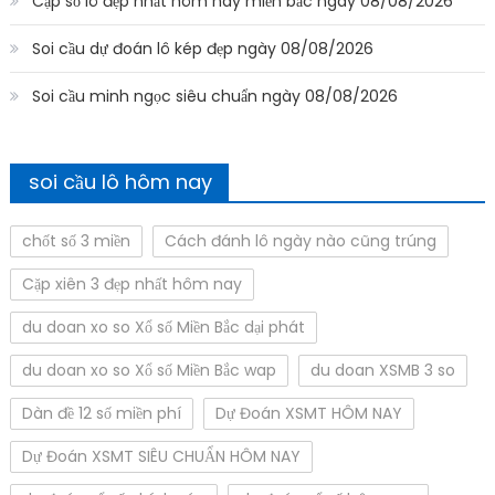
Cặp số lô đẹp nhất hôm nay miền bắc ngày 08/08/2026
Soi cầu dự đoán lô kép đẹp ngày 08/08/2026
Soi cầu minh ngọc siêu chuẩn ngày 08/08/2026
soi cầu lô hôm nay
chốt số 3 miền
Cách đánh lô ngày nào cũng trúng
Cặp xiên 3 đẹp nhất hôm nay
du doan xo so Xổ số Miền Bắc dại phát
du doan xo so Xổ số Miền Bắc wap
du doan XSMB 3 so
Dàn đề 12 số miền phí
Dự Đoán XSMT HÔM NAY
Dự Đoán XSMT SIÊU CHUẨN HÔM NAY