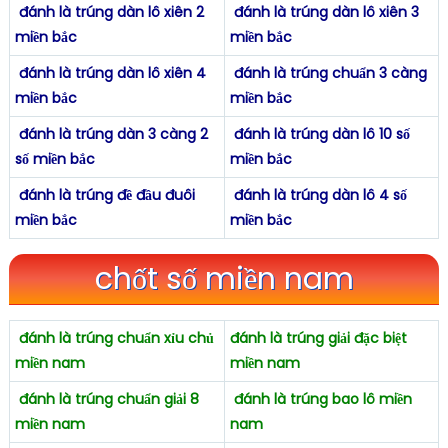
đánh là trúng dàn lô xiên 2
đánh là trúng dàn lô xiên 3
miền bắc
miền bắc
đánh là trúng dàn lô xiên 4
đánh là trúng chuẩn 3 càng
miền bắc
miền bắc
đánh là trúng dàn 3 càng 2
đánh là trúng dàn lô 10 số
số miền bắc
miền bắc
đánh là trúng đề đầu đuôi
đánh là trúng dàn lô 4 số
miền bắc
miền bắc
chốt số miền nam
đánh là trúng chuẩn xỉu chủ
đánh là trúng giải đặc biệt
miền nam
miền nam
đánh là trúng chuẩn giải 8
đánh là trúng bao lô miền
miền nam
nam