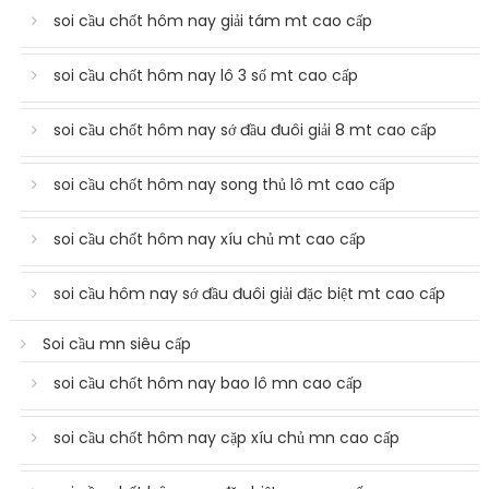
soi cầu chốt hôm nay giải tám mt cao cấp
soi cầu chốt hôm nay lô 3 số mt cao cấp
soi cầu chốt hôm nay sớ đầu đuôi giải 8 mt cao cấp
soi cầu chốt hôm nay song thủ lô mt cao cấp
soi cầu chốt hôm nay xíu chủ mt cao cấp
soi cầu hôm nay sớ đầu đuôi giải đặc biệt mt cao cấp
Soi cầu mn siêu cấp
soi cầu chốt hôm nay bao lô mn cao cấp
soi cầu chốt hôm nay cặp xíu chủ mn cao cấp