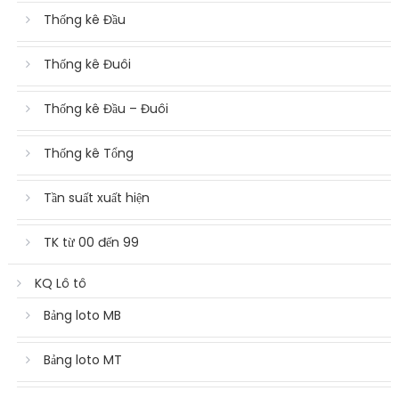
Thống kê Đầu
Thống kê Đuôi
Thống kê Đầu – Đuôi
Thống kê Tổng
Tần suất xuất hiện
TK từ 00 đến 99
KQ Lô tô
Bảng loto MB
Bảng loto MT