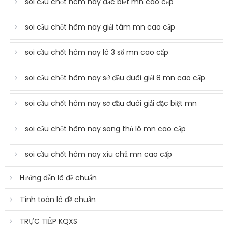
soi cầu chốt hôm nay đặc biệt mn cao cấp
soi cầu chốt hôm nay giải tám mn cao cấp
soi cầu chốt hôm nay lô 3 số mn cao cấp
soi cầu chốt hôm nay sớ đầu đuôi giải 8 mn cao cấp
soi cầu chốt hôm nay sớ đầu đuôi giải đặc biệt mn
soi cầu chốt hôm nay song thủ lô mn cao cấp
soi cầu chốt hôm nay xíu chủ mn cao cấp
Hướng dẫn lô đề chuẩn
Tính toán lô đề chuẩn
TRỰC TIẾP KQXS