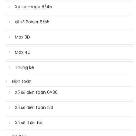
Xo so mega 6/45
xổ số Power 6/55
Max 3D
Max 4D
Thống kê
Điện toán
Xổ số điện toán 6×36
Xổ số điện toán 123
Xổ số thần tài