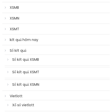
XSMB
XSMN
XSMT
kết quả hôm nay
Sổ kết quả
Sổ kết quả XSMB
Sổ kết quả XSMT
Sổ kết quả XSMN
Vietlott
Xổ số vietlott