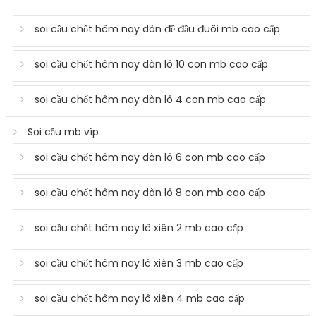
soi cầu chốt hôm nay dàn đề đầu đuôi mb cao cấp
soi cầu chốt hôm nay dàn lô 10 con mb cao cấp
soi cầu chốt hôm nay dàn lô 4 con mb cao cấp
Soi cầu mb víp
soi cầu chốt hôm nay dàn lô 6 con mb cao cấp
soi cầu chốt hôm nay dàn lô 8 con mb cao cấp
soi cầu chốt hôm nay lô xiên 2 mb cao cấp
soi cầu chốt hôm nay lô xiên 3 mb cao cấp
soi cầu chốt hôm nay lô xiên 4 mb cao cấp