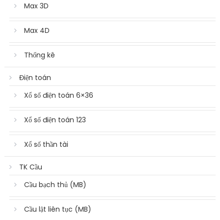
Max 3D
Max 4D
Thống kê
Điện toán
Xổ số điện toán 6×36
Xổ số điện toán 123
Xổ số thần tài
TK Cầu
Cầu bạch thủ (MB)
Cầu lật liên tục (MB)