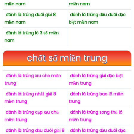
miền nam
miền nam
đánh là trúng đuôi giải 8
đánh là trúng đầu đuôi đặc
miền nam
biệt miền nam
đánh là trúng lô 3 số miền
nam
chốt số miền trung
đánh là trúng xỉu chủ miền
đánh là trúng giải đặc biệt
trung
miền trung
đánh là trúng nhất giải 8
đánh là trúng bao lô miền
miền trung
trung
đánh là trúng cặp xỉu chủ
đánh là trúng song thủ lô
miền trung
miền trung
đánh là trúng đầu đuôi giải 8
đánh là trúng đầu đuôi đặc