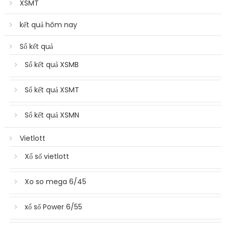
XSMT
kết quả hôm nay
Sổ kết quả
Sổ kết quả XSMB
Sổ kết quả XSMT
Sổ kết quả XSMN
Vietlott
Xổ số vietlott
Xo so mega 6/45
xổ số Power 6/55