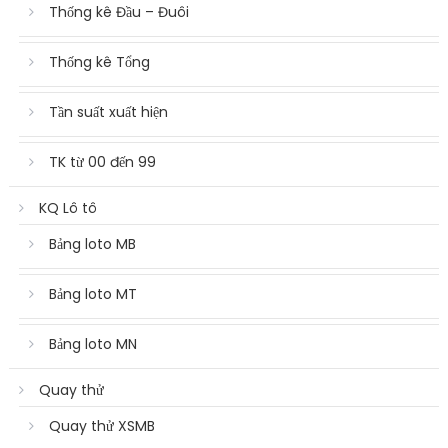
Thống kê Đầu – Đuôi
Thống kê Tổng
Tần suất xuất hiện
TK từ 00 đến 99
KQ Lô tô
Bảng loto MB
Bảng loto MT
Bảng loto MN
Quay thử
Quay thử XSMB