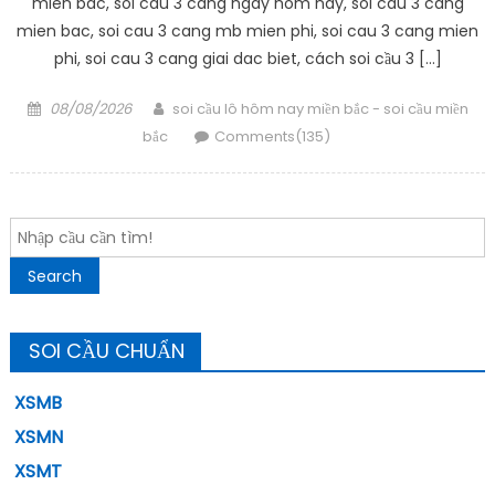
mien bac, soi cau 3 cang ngay hom nay, soi cau 3 cang
mien bac, soi cau 3 cang mb mien phi, soi cau 3 cang mien
phi, soi cau 3 cang giai dac biet, cách soi cầu 3 […]
Posted
Author
08/08/2026
soi cầu lô hôm nay miền bắc - soi cầu miền
on
bắc
Comments(135)
Search
SOI CẦU CHUẨN
XSMB
XSMN
XSMT