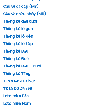
Cầu về cả cặp (MB)
Cầu về nhiều nháy (MB)
Thống kê đầu đuôi
Thống kê lô gan
Thống kê lô xiên
Thống kê lô kép
Thống kê Đầu
Thống kê Đuôi
Thống kê Đầu – Đuôi
Thống kê Tổng
Tần suất xuất hiện
TK từ 00 đến 99
Loto miền Bắc
Loto miền Nam