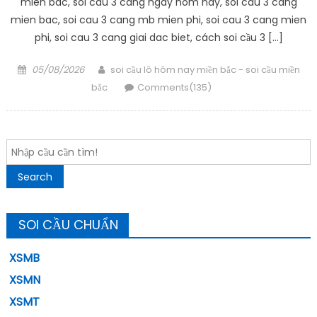
mien bac, soi cau 3 cang ngay hom nay, soi cau 3 cang
mien bac, soi cau 3 cang mb mien phi, soi cau 3 cang mien
phi, soi cau 3 cang giai dac biet, cách soi cầu 3 […]
Posted
Author
05/08/2026
soi cầu lô hôm nay miền bắc - soi cầu miền
on
bắc
Comments(135)
Search
SOI CẦU CHUẨN
XSMB
XSMN
XSMT