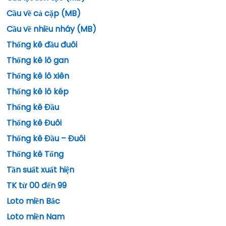
Cầu về cả cặp (MB)
Cầu về nhiều nháy (MB)
Thống kê đầu đuôi
Thống kê lô gan
Thống kê lô xiên
Thống kê lô kép
Thống kê Đầu
Thống kê Đuôi
Thống kê Đầu – Đuôi
Thống kê Tổng
Tần suất xuất hiện
TK từ 00 đến 99
Loto miền Bắc
Loto miền Nam