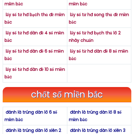
miền bắc
miền bắc
lấy số từ hđ bạch thủ đề miền
lấy số từ hđ song thủ đề miền
bắc
bắc
lấy số từ hđ dàn đề 4 số miền
lấy số từ hđ bạch thủ lô 2
bắc
nháy chuẩn
lấy số từ hđ dàn đề 6 số miền
lấy số từ hđ dàn đề 8 số miền
bắc
bắc
lấy số từ hđ dàn đề 10 số miền
bắc
chốt số miền bắc
đánh là trúng dàn lô 6 số
đánh là trúng dàn lô 8 số
miền bắc
miền bắc
đánh là trúng dàn lô xiên 2
đánh là trúng dàn lô xiên 3