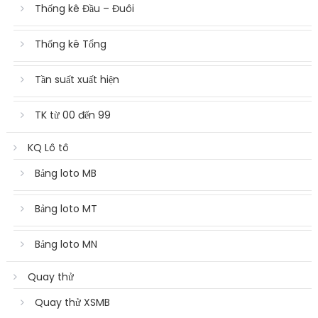
Thống kê Đầu – Đuôi
Thống kê Tổng
Tần suất xuất hiện
TK từ 00 đến 99
KQ Lô tô
Bảng loto MB
Bảng loto MT
Bảng loto MN
Quay thử
Quay thử XSMB