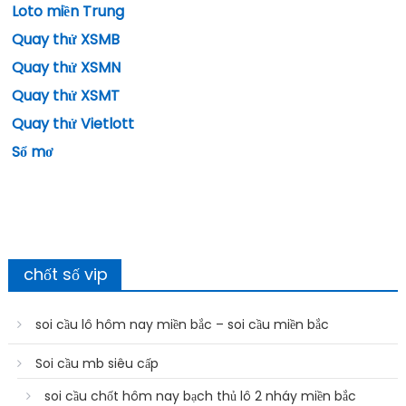
Loto miền Trung
Quay thử XSMB
Quay thử XSMN
Quay thử XSMT
Quay thử Vietlott
Sổ mơ
chốt số vip
soi cầu lô hôm nay miền bắc – soi cầu miền bắc
Soi cầu mb siêu cấp
soi cầu chốt hôm nay bạch thủ lô 2 nháy miền bắc