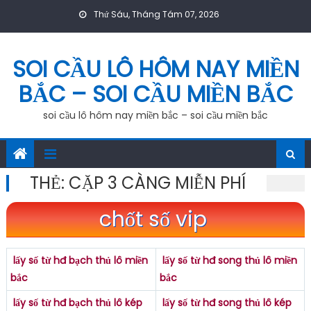
Skip
Thứ Sáu, Tháng Tám 07, 2026
to
content
SOI CẦU LÔ HÔM NAY MIỀN
BẮC – SOI CẦU MIỀN BẮC
soi cầu lô hôm nay miền bắc – soi cầu miền bắc
THẺ:
CẶP 3 CÀNG MIỄN PHÍ
chốt số vip
lấy số từ hđ bạch thủ lô miền
lấy số từ hđ song thủ lô miền
bắc
bắc
lấy số từ hđ bạch thủ lô kép
lấy số từ hđ song thủ lô kép