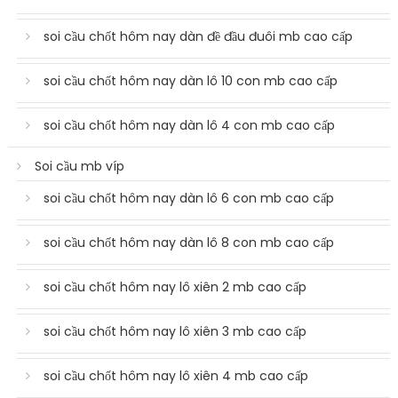
soi cầu chốt hôm nay dàn đề đầu đuôi mb cao cấp
soi cầu chốt hôm nay dàn lô 10 con mb cao cấp
soi cầu chốt hôm nay dàn lô 4 con mb cao cấp
Soi cầu mb víp
soi cầu chốt hôm nay dàn lô 6 con mb cao cấp
soi cầu chốt hôm nay dàn lô 8 con mb cao cấp
soi cầu chốt hôm nay lô xiên 2 mb cao cấp
soi cầu chốt hôm nay lô xiên 3 mb cao cấp
soi cầu chốt hôm nay lô xiên 4 mb cao cấp