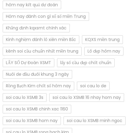
hôm nay kết quả dự đoán
Hôm nay đánh con gì xổ số miền Trung
Khẳng định kqxsmt chính xác
Kinh nghiệm đánh lô xiên miền Bắc
KQXS miền trung
kênh soi cầu chuẩn nhất miền trung
Lô đẹp hôm nay
LẤY SỐ Dự Đoán XSMT
lấy số cầu đẹp chốt chuẩn
Nuôi de đầu đuôi khung 3 ngày
Rồng Bạch Kim chốt số hôm nay
soi cau lo de
soi cau lo XSMB 3s
soi cau lo XSMB 16 nhay hom nay
soi cau lo XSMB chinh xac 1160
soi cau lo XSMB hom nay
soi cau lo XSMB minh ngoc
soi cau lo XSMB rong bach kim