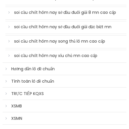
soi cầu chốt hôm nay sớ đầu đuôi giải 8 mn cao cấp
soi cầu chốt hôm nay sớ đầu đuôi giải đặc biệt mn
soi cầu chốt hôm nay song thủ lô mn cao cấp
soi cầu chốt hôm nay xíu chủ mn cao cấp
Hướng dẫn lô đề chuẩn
Tính toán lô đề chuẩn
TRỰC TIẾP KQXS
XSMB
XSMN