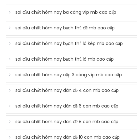
soi cầu chốt hôm nay ba càng víp mb cao cấp
soi cầu chốt hôm nay bạch thủ đề mb cao cấp
soi cầu chốt hôm nay bạch thủ lô kép mb cao cấp
soi cầu chốt hôm nay bạch thủ lô mb cao cấp
soi cầu chốt hôm nay cặp 3 càng víp mb cao cấp
soi cầu chốt hôm nay dàn đề 4 con mb cao cấp
soi cầu chốt hôm nay dàn đề 6 con mb cao cấp
soi cầu chốt hôm nay dàn đề 8 con mb cao cấp
soi cầu chốt hôm nay dàn đề 10 con mb cao cấp