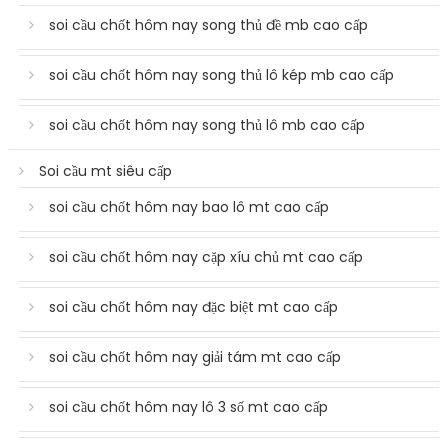
soi cầu chốt hôm nay song thủ đề mb cao cấp
soi cầu chốt hôm nay song thủ lô kép mb cao cấp
soi cầu chốt hôm nay song thủ lô mb cao cấp
Soi cầu mt siêu cấp
soi cầu chốt hôm nay bao lô mt cao cấp
soi cầu chốt hôm nay cặp xíu chủ mt cao cấp
soi cầu chốt hôm nay đặc biệt mt cao cấp
soi cầu chốt hôm nay giải tám mt cao cấp
soi cầu chốt hôm nay lô 3 số mt cao cấp