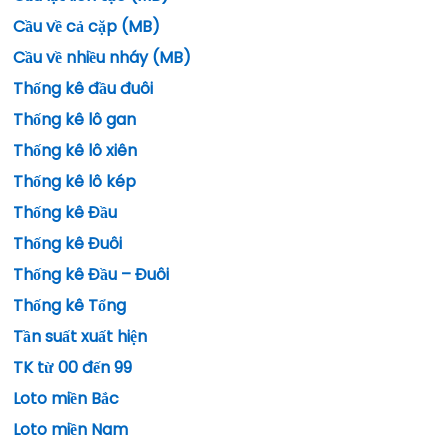
Cầu về cả cặp (MB)
Cầu về nhiều nháy (MB)
Thống kê đầu đuôi
Thống kê lô gan
Thống kê lô xiên
Thống kê lô kép
Thống kê Đầu
Thống kê Đuôi
Thống kê Đầu – Đuôi
Thống kê Tổng
Tần suất xuất hiện
TK từ 00 đến 99
Loto miền Bắc
Loto miền Nam