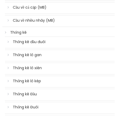
Cầu về cả cặp (MB)
Cầu về nhiều nháy (MB)
Thống kê
Thống kê đầu đuôi
Thống kê lô gan
Thống kê lô xiên
Thống kê lô kép
Thống kê Đầu
Thống kê Đuôi