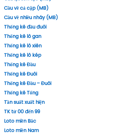
Cầu về cả cặp (MB)
Cầu về nhiều nháy (MB)
Thống kê đầu đuôi
Thống kê lô gan
Thống kê lô xiên
Thống kê lô kép
Thống kê Đầu
Thống kê Đuôi
Thống kê Đầu – Đuôi
Thống kê Tổng
Tần suất xuất hiện
TK từ 00 đến 99
Loto miền Bắc
Loto miền Nam