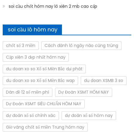
soi cầu chốt hôm nay lô xiên 2 mb cao cấp
soi cầu lô hôm nay
chốt số 3 miền
Cách đánh lô ngày nào cũng trúng
Cặp xiên 3 đẹp nhất hôm nay
du doan xo so Xổ số Miền Bắc dại phát
du doan xo so Xổ số Miền Bắc wap
du doan XSMB 3 so
Dàn đề 12 số miền phí
Dự Đoán XSMT HÔM NAY
Dự Đoán XSMT SIÊU CHUẨN HÔM NAY
dự đoán xổ số chính xác
dự đoán xổ số hôm nay
Giờ vàng chốt số miền Trung hôm nay