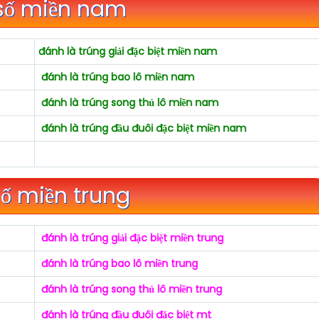
số miền nam
đánh là trúng giải đặc biệt miền nam
đánh là trúng bao lô miền nam
đánh là trúng song thủ lô miền nam
đánh là trúng đầu đuôi đặc biệt miền nam
số miền trung
đánh là trúng giải đặc biệt miền trung
đánh là trúng bao lô miền trung
đánh là trúng song thủ lô miền trung
đánh là trúng đầu đuôi đặc biệt mt