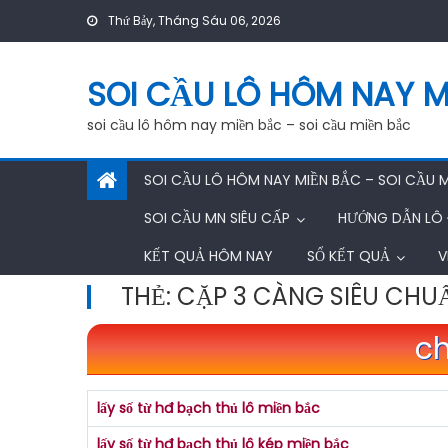
Skip
Thứ Bảy, Tháng Sáu 06, 2026
to
content
SOI CẦU LÔ HÔM NAY M
soi cầu lô hôm nay miền bắc – soi cầu miền bắc
SOI CẦU LÔ HÔM NAY MIỀN BẮC – SOI CẦU 
SOI CẦU MN SIÊU CẤP
HƯỚNG DẪN LÔ
KẾT QUẢ HÔM NAY
SỔ KẾT QUẢ
V
THẺ:
CẶP 3 CÀNG SIÊU CHU
ch
lấy số từ hđ bạch thủ lô miền bắc
lấy số từ hđ bạch thủ lô kép miền bắc