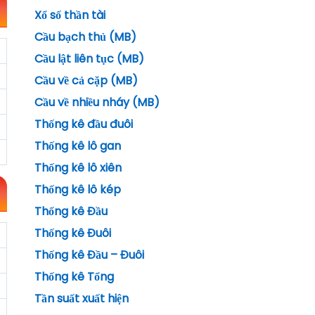
Xổ số thần tài
Cầu bạch thủ (MB)
Cầu lật liên tục (MB)
Cầu về cả cặp (MB)
Cầu về nhiều nháy (MB)
Thống kê đầu đuôi
Thống kê lô gan
Thống kê lô xiên
Thống kê lô kép
Thống kê Đầu
Thống kê Đuôi
Thống kê Đầu – Đuôi
Thống kê Tổng
Tần suất xuất hiện