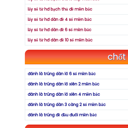
lấy số từ hđ bạch thủ đề miền bắc
lấy số từ hđ dàn đề 4 số miền bắc
lấy số từ hđ dàn đề 6 số miền bắc
lấy số từ hđ dàn đề 10 số miền bắc
chốt
đánh là trúng dàn lô 6 số miền bắc
đánh là trúng dàn lô xiên 2 miền bắc
đánh là trúng dàn lô xiên 4 miền bắc
đánh là trúng dàn 3 càng 2 số miền bắc
đánh là trúng đề đầu đuôi miền bắc