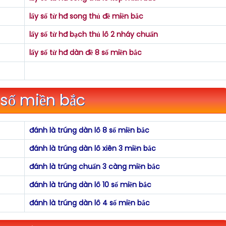
lấy số từ hđ song thủ đề miền bắc
lấy số từ hđ bạch thủ lô 2 nháy chuẩn
lấy số từ hđ dàn đề 8 số miền bắc
 số miền bắc
đánh là trúng dàn lô 8 số miền bắc
đánh là trúng dàn lô xiên 3 miền bắc
đánh là trúng chuẩn 3 càng miền bắc
đánh là trúng dàn lô 10 số miền bắc
đánh là trúng dàn lô 4 số miền bắc