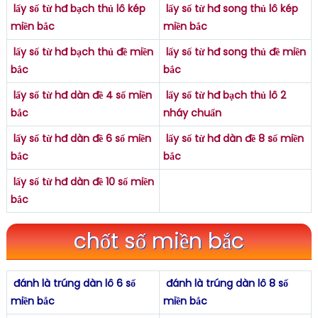
lấy số từ hđ bạch thủ lô kép
lấy số từ hđ song thủ lô kép
miền bắc
miền bắc
lấy số từ hđ bạch thủ đề miền
lấy số từ hđ song thủ đề miền
bắc
bắc
lấy số từ hđ dàn đề 4 số miền
lấy số từ hđ bạch thủ lô 2
bắc
nháy chuẩn
lấy số từ hđ dàn đề 6 số miền
lấy số từ hđ dàn đề 8 số miền
bắc
bắc
lấy số từ hđ dàn đề 10 số miền
bắc
chốt số miền bắc
đánh là trúng dàn lô 6 số
đánh là trúng dàn lô 8 số
miền bắc
miền bắc