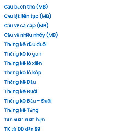
Cầu bạch thủ (MB)
Cầu lật liên tục (MB)
Cầu về cả cặp (MB)
Cầu về nhiều nháy (MB)
Thống kê đầu đuôi
Thống kê lô gan
Thống kê lô xiên
Thống kê lô kép
Thống kê Đầu
Thống kê Đuôi
Thống kê Đầu – Đuôi
Thống kê Tổng
Tần suất xuất hiện
TK từ 00 đến 99