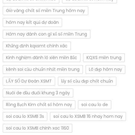
Giờ vàng chốt số miền Trung hôm nay
hôm nay kết quả dự đoán
Hôm nay đánh con gì xổ số miền Trung
Khẳng định kqxsmt chính xác
Kinh nghiệm đánh lô xiên miền Bắc
KQXS miền trung
kênh soi cầu chuẩn nhất miền trung
Lô đẹp hôm nay
LẤY SỐ Dự Đoán XSMT
lấy số cầu đẹp chốt chuẩn
Nuôi de đầu đuôi khung 3 ngày
Rồng Bạch Kim chốt số hôm nay
soi cau lo de
soi cau lo XSMB 3s
soi cau lo XSMB 16 nhay hom nay
soi cau lo XSMB chinh xac 1160