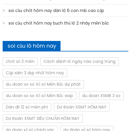
soi cầu chốt hôm nay dàn lô 6 con mb cao cấp
soi cầu chốt hôm nay bạch thủ lô 2 nháy miền bắc
soi cầu lô hôm nay
chốt số 3 miền
Cách đánh lô ngày nào cũng trúng
Cặp xiên 3 đẹp nhất hôm nay
du doan xo so Xổ số Miền Bắc dại phát
du doan xo so Xổ số Miền Bắc wap
du doan XSMB 3 so
Dàn đề 12 số miền phí
Dự Đoán XSMT HÔM NAY
Dự Đoán XSMT SIÊU CHUẨN HÔM NAY
dự đoán xổ số chính xác
dự đoán xổ số hôm nay