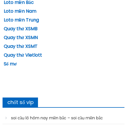
Loto miền Bắc
Loto miền Nam
Loto miền Trung
Quay thử XSMB
Quay thử XSMN
Quay thử XSMT
Quay thử Vietlott
Sổ mơ
chốt số vip
soi cầu lô hôm nay miền bắc – soi cầu miền bắc