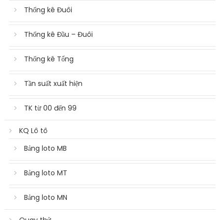
Thống kê Đuôi
Thống kê Đầu – Đuôi
Thống kê Tổng
Tần suất xuất hiện
TK từ 00 đến 99
KQ Lô tô
Bảng loto MB
Bảng loto MT
Bảng loto MN