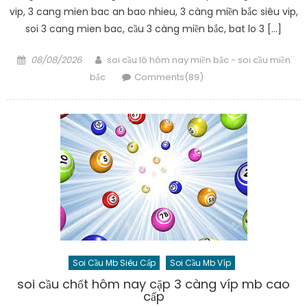
vip, 3 cang mien bac an bao nhieu, 3 càng miền bắc siêu vip,
soi 3 cang mien bac, cầu 3 càng miền bắc, bat lo 3 […]
Posted
Author
08/08/2026
soi cầu lô hôm nay miền bắc - soi cầu miền
on
bắc
Comments(89)
Soi Cầu Mb Siêu Cấp
Soi Cầu Mb Víp
soi cầu chốt hôm nay cặp 3 càng víp mb cao
cấp