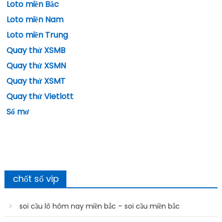
Loto miền Bắc
Loto miền Nam
Loto miền Trung
Quay thử XSMB
Quay thử XSMN
Quay thử XSMT
Quay thử Vietlott
Sổ mơ
chốt số vip
soi cầu lô hôm nay miền bắc – soi cầu miền bắc