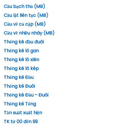
Cầu bạch thủ (MB)
Cầu lật liên tục (MB)
Cầu về cả cặp (MB)
Cầu về nhiều nháy (MB)
Thống kê đầu đuôi
Thống kê lô gan
Thống kê lô xiên
Thống kê lô kép
Thống kê Đầu
Thống kê Đuôi
Thống kê Đầu – Đuôi
Thống kê Tổng
Tần suất xuất hiện
TK từ 00 đến 99