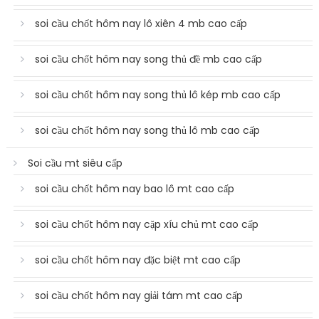
soi cầu chốt hôm nay lô xiên 4 mb cao cấp
soi cầu chốt hôm nay song thủ đề mb cao cấp
soi cầu chốt hôm nay song thủ lô kép mb cao cấp
soi cầu chốt hôm nay song thủ lô mb cao cấp
Soi cầu mt siêu cấp
soi cầu chốt hôm nay bao lô mt cao cấp
soi cầu chốt hôm nay cặp xíu chủ mt cao cấp
soi cầu chốt hôm nay đặc biệt mt cao cấp
soi cầu chốt hôm nay giải tám mt cao cấp