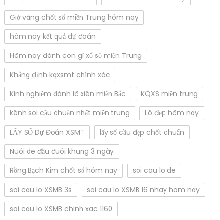
Giờ vàng chốt số miền Trung hôm nay
hôm nay kết quả dự đoán
Hôm nay đánh con gì xổ số miền Trung
Khẳng định kqxsmt chính xác
Kinh nghiệm đánh lô xiên miền Bắc
KQXS miền trung
kênh soi cầu chuẩn nhất miền trung
Lô đẹp hôm nay
LẤY SỐ Dự Đoán XSMT
lấy số cầu đẹp chốt chuẩn
Nuôi de đầu đuôi khung 3 ngày
Rồng Bạch Kim chốt số hôm nay
soi cau lo de
soi cau lo XSMB 3s
soi cau lo XSMB 16 nhay hom nay
soi cau lo XSMB chinh xac 1160