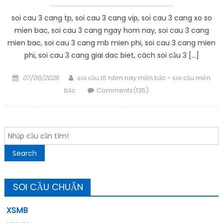
soi cau 3 cang tp, soi cau 3 cang vip, soi cau 3 cang xo so
mien bac, soi cau 3 cang ngay hom nay, soi cau 3 cang
mien bac, soi cau 3 cang mb mien phi, soi cau 3 cang mien
phi, soi cau 3 cang giai dac biet, cách soi cầu 3 […]
Posted
Author
07/08/2026
soi cầu lô hôm nay miền bắc - soi cầu miền
on
bắc
Comments(135)
Search
SOI CẦU CHUẨN
XSMB