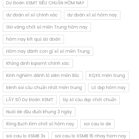
Dự Đoán XSMT SIÊU CHUẨN HÔM NAY
dự đoán xổ số chính xác
dự đoán xổ số hôm nay
Giờ vàng chốt số miền Trung hôm nay
hôm nay kết quả dự đoán
Hôm nay đánh con gì xổ số miền Trung
Khẳng định kqxsmt chính xác
Kinh nghiệm đánh lô xiên miền Bắc
KQXS miền trung
kênh soi cầu chuẩn nhất miền trung
Lô đẹp hôm nay
LẤY SỐ Dự Đoán XSMT
lấy số cầu đẹp chốt chuẩn
Nuôi de đầu đuôi khung 3 ngày
Rồng Bạch Kim chốt số hôm nay
soi cau lo de
soi cau lo XSMB 3s
soi cau lo XSMB 16 nhay hom nay