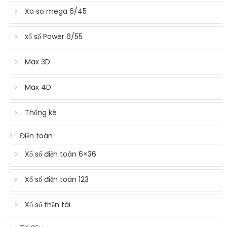
Xo so mega 6/45
xổ số Power 6/55
Max 3D
Max 4D
Thống kê
Điện toán
Xổ số điện toán 6×36
Xổ số điện toán 123
Xổ số thần tài