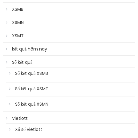
XSMB
XSMN
XSMT
kết quả hôm nay
Sổ kết quả
Sổ kết quả XSMB
Sổ kết quả XSMT
Sổ kết quả XSMN
Vietlott
Xổ số vietlott