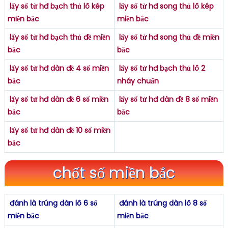
lấy số từ hđ bạch thủ lô kép
lấy số từ hđ song thủ lô kép
miền bắc
miền bắc
lấy số từ hđ bạch thủ đề miền
lấy số từ hđ song thủ đề miền
bắc
bắc
lấy số từ hđ dàn đề 4 số miền
lấy số từ hđ bạch thủ lô 2
bắc
nháy chuẩn
lấy số từ hđ dàn đề 6 số miền
lấy số từ hđ dàn đề 8 số miền
bắc
bắc
lấy số từ hđ dàn đề 10 số miền
bắc
chốt số miền bắc
đánh là trúng dàn lô 6 số
đánh là trúng dàn lô 8 số
miền bắc
miền bắc