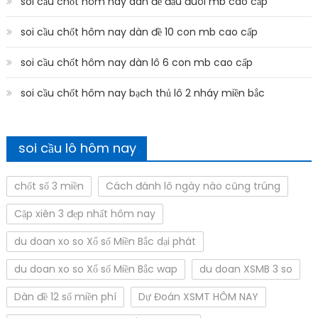
soi cầu chốt hôm nay dàn đề đầu đuôi mb cao cấp
soi cầu chốt hôm nay dàn đề 10 con mb cao cấp
soi cầu chốt hôm nay dàn lô 6 con mb cao cấp
soi cầu chốt hôm nay bạch thủ lô 2 nháy miền bắc
soi cầu lô hôm nay
chốt số 3 miền
Cách đánh lô ngày nào cũng trúng
Cặp xiên 3 đẹp nhất hôm nay
du doan xo so Xổ số Miền Bắc dại phát
du doan xo so Xổ số Miền Bắc wap
du doan XSMB 3 so
Dàn đề 12 số miền phí
Dự Đoán XSMT HÔM NAY