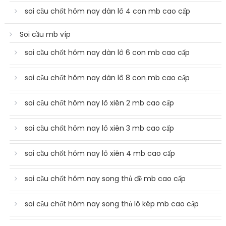
soi cầu chốt hôm nay dàn lô 4 con mb cao cấp
Soi cầu mb víp
soi cầu chốt hôm nay dàn lô 6 con mb cao cấp
soi cầu chốt hôm nay dàn lô 8 con mb cao cấp
soi cầu chốt hôm nay lô xiên 2 mb cao cấp
soi cầu chốt hôm nay lô xiên 3 mb cao cấp
soi cầu chốt hôm nay lô xiên 4 mb cao cấp
soi cầu chốt hôm nay song thủ đề mb cao cấp
soi cầu chốt hôm nay song thủ lô kép mb cao cấp