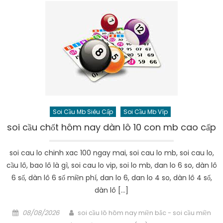
Soi Cầu Mb Siêu Cấp
Soi Cầu Mb Víp
soi cầu chốt hôm nay dàn lô 10 con mb cao cấp
soi cau lo chinh xac 100 ngay mai, soi cau lo mb, soi cau lo,
cầu lô, bao lô là gì, soi cau lo vip, soi lo mb, dan lo 6 so, dàn lô
6 số, dàn lô 6 số miền phí, dan lo 6, dan lo 4 so, dàn lô 4 số,
dàn lô […]
Posted
Author
08/08/2026
soi cầu lô hôm nay miền bắc - soi cầu miền