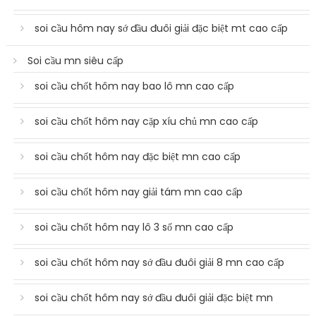
soi cầu hôm nay sớ đầu đuôi giải đặc biệt mt cao cấp
Soi cầu mn siêu cấp
soi cầu chốt hôm nay bao lô mn cao cấp
soi cầu chốt hôm nay cặp xíu chủ mn cao cấp
soi cầu chốt hôm nay đặc biệt mn cao cấp
soi cầu chốt hôm nay giải tám mn cao cấp
soi cầu chốt hôm nay lô 3 số mn cao cấp
soi cầu chốt hôm nay sớ đầu đuôi giải 8 mn cao cấp
soi cầu chốt hôm nay sớ đầu đuôi giải đặc biệt mn