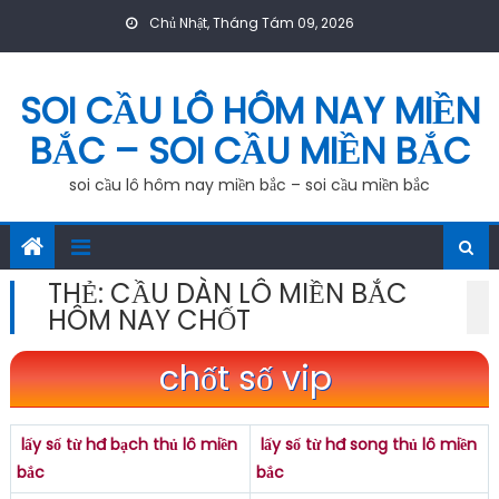
Skip
Chủ Nhật, Tháng Tám 09, 2026
to
content
SOI CẦU LÔ HÔM NAY MIỀN
BẮC – SOI CẦU MIỀN BẮC
soi cầu lô hôm nay miền bắc – soi cầu miền bắc
THẺ:
CẦU DÀN LÔ MIỀN BẮC
HÔM NAY CHỐT
chốt số vip
lấy số từ hđ bạch thủ lô miền
lấy số từ hđ song thủ lô miền
bắc
bắc