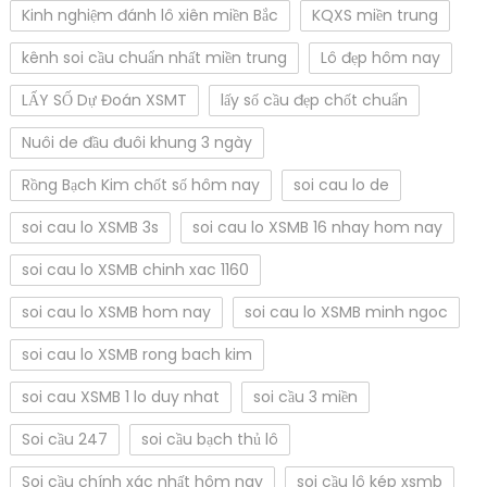
Kinh nghiệm đánh lô xiên miền Bắc
KQXS miền trung
kênh soi cầu chuẩn nhất miền trung
Lô đẹp hôm nay
LẤY SỐ Dự Đoán XSMT
lấy số cầu đẹp chốt chuẩn
Nuôi de đầu đuôi khung 3 ngày
Rồng Bạch Kim chốt số hôm nay
soi cau lo de
soi cau lo XSMB 3s
soi cau lo XSMB 16 nhay hom nay
soi cau lo XSMB chinh xac 1160
soi cau lo XSMB hom nay
soi cau lo XSMB minh ngoc
soi cau lo XSMB rong bach kim
soi cau XSMB 1 lo duy nhat
soi cầu 3 miền
Soi cầu 247
soi cầu bạch thủ lô
Soi cầu chính xác nhất hôm nay
soi cầu lô kép xsmb