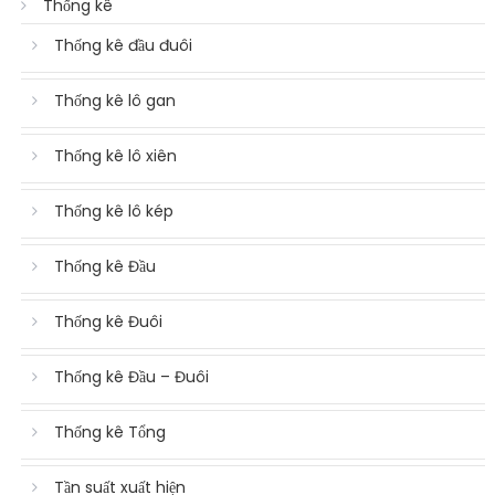
Thống kê
Thống kê đầu đuôi
Thống kê lô gan
Thống kê lô xiên
Thống kê lô kép
Thống kê Đầu
Thống kê Đuôi
Thống kê Đầu – Đuôi
Thống kê Tổng
Tần suất xuất hiện