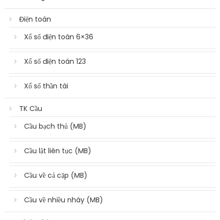
Điện toán
Xổ số điện toán 6×36
Xổ số điện toán 123
Xổ số thần tài
TK Cầu
Cầu bạch thủ (MB)
Cầu lật liên tục (MB)
Cầu về cả cặp (MB)
Cầu về nhiều nháy (MB)