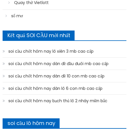
Quay thử Vietlott
sổ mơ
Kết quả SOI CẦU mới nhất
soi cầu chốt hôm nay lô xiên 3 mb cao cấp
soi cầu chốt hôm nay dàn đề đầu đuôi mb cao cấp
soi cầu chốt hôm nay dàn đề 10 con mb cao cấp
soi cầu chốt hôm nay dàn lô 6 con mb cao cấp
soi cầu chốt hôm nay bạch thủ lô 2 nháy miền bắc
soi cầu lô hôm nay