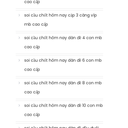
cao cấp
soi cầu chốt hôm nay cặp 3 càng víp
mb cao cấp
soi cầu chốt hôm nay dàn đề 4 con mb
cao cấp
soi cầu chốt hôm nay dàn đề 6 con mb
cao cấp
soi cầu chốt hôm nay dàn đề 8 con mb
cao cấp
soi cầu chốt hôm nay dàn đề 10 con mb
cao cấp