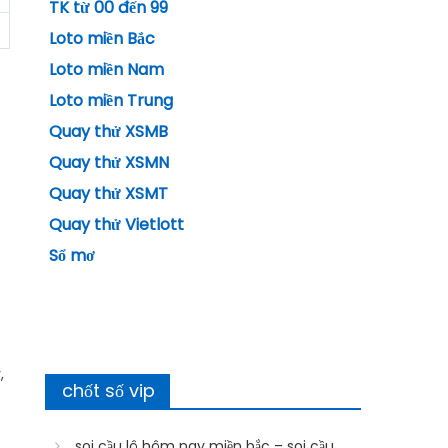
TK từ 00 đến 99
Loto miền Bắc
Loto miền Nam
Loto miền Trung
Quay thử XSMB
Quay thử XSMN
Quay thử XSMT
Quay thử Vietlott
Sổ mơ
,
chốt số vip
soi cầu lô hôm nay miền bắc – soi cầu