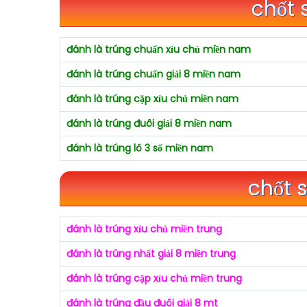
chốt 
đánh là trúng chuẩn xỉu chủ miền nam
đánh là trúng chuẩn giải 8 miền nam
đánh là trúng cặp xỉu chủ miền nam
đánh là trúng đuôi giải 8 miền nam
đánh là trúng lô 3 số miền nam
chốt 
đánh là trúng xỉu chủ miền trung
đánh là trúng nhất giải 8 miền trung
đánh là trúng cặp xỉu chủ miền trung
đánh là trúng đầu đuôi giải 8 mt