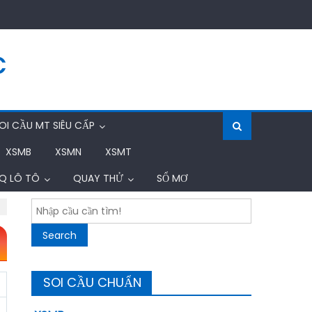
C
OI CẦU MT SIÊU CẤP
XSMB
XSMN
XSMT
Q LÔ TÔ
QUAY THỬ
SỔ MƠ
Search
SOI CẦU CHUẨN