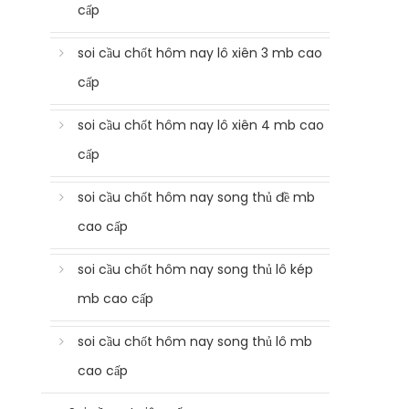
cấp
soi cầu chốt hôm nay lô xiên 3 mb cao
cấp
soi cầu chốt hôm nay lô xiên 4 mb cao
cấp
soi cầu chốt hôm nay song thủ đề mb
cao cấp
soi cầu chốt hôm nay song thủ lô kép
mb cao cấp
soi cầu chốt hôm nay song thủ lô mb
cao cấp