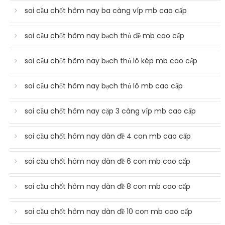
soi cầu chốt hôm nay ba càng víp mb cao cấp
soi cầu chốt hôm nay bạch thủ đề mb cao cấp
soi cầu chốt hôm nay bạch thủ lô kép mb cao cấp
soi cầu chốt hôm nay bạch thủ lô mb cao cấp
soi cầu chốt hôm nay cặp 3 càng víp mb cao cấp
soi cầu chốt hôm nay dàn đề 4 con mb cao cấp
soi cầu chốt hôm nay dàn đề 6 con mb cao cấp
soi cầu chốt hôm nay dàn đề 8 con mb cao cấp
soi cầu chốt hôm nay dàn đề 10 con mb cao cấp