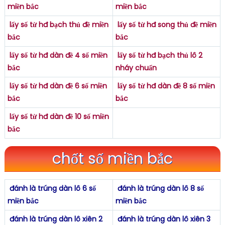
miền bắc
miền bắc
lấy số từ hđ bạch thủ đề miền
lấy số từ hđ song thủ đề miền
bắc
bắc
lấy số từ hđ dàn đề 4 số miền
lấy số từ hđ bạch thủ lô 2
bắc
nháy chuẩn
lấy số từ hđ dàn đề 6 số miền
lấy số từ hđ dàn đề 8 số miền
bắc
bắc
lấy số từ hđ dàn đề 10 số miền
bắc
chốt số miền bắc
đánh là trúng dàn lô 6 số
đánh là trúng dàn lô 8 số
miền bắc
miền bắc
đánh là trúng dàn lô xiên 2
đánh là trúng dàn lô xiên 3