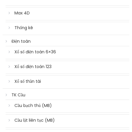
Max 4D
Thống kê
Điện toán
Xổ số điện toán 6×36
Xổ số điện toán 123
Xổ số thần tài
TK Cầu
Cầu bạch thủ (MB)
Cầu lật liên tục (MB)