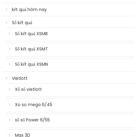
kết quả hôm nay
Sổ kết quả
Sổ kết quả XSMB
Sổ kết quả XSMT
Sổ kết quả XSMN
Vietlott
Xổ số vietlott
Xo so mega 6/45
xổ số Power 6/55
Max 3D