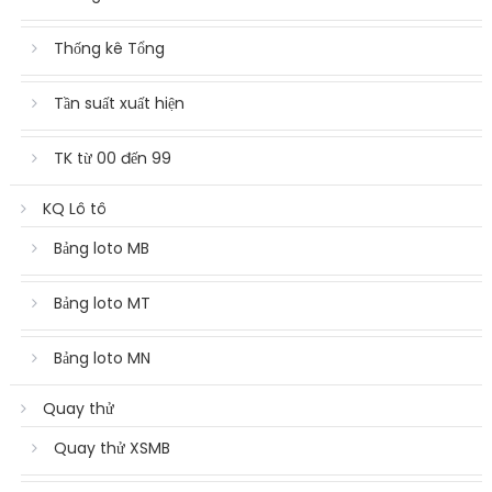
Thống kê Tổng
Tần suất xuất hiện
TK từ 00 đến 99
KQ Lô tô
Bảng loto MB
Bảng loto MT
Bảng loto MN
Quay thử
Quay thử XSMB