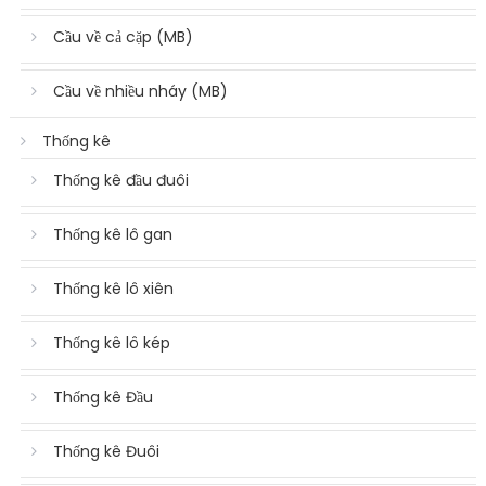
Cầu về cả cặp (MB)
Cầu về nhiều nháy (MB)
Thống kê
Thống kê đầu đuôi
Thống kê lô gan
Thống kê lô xiên
Thống kê lô kép
Thống kê Đầu
Thống kê Đuôi