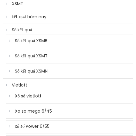
XSMT
kết quả hôm nay
Sổ kết quả
Sổ kết quả XSMB
Sổ kết quả XSMT
Sổ kết quả XSMN
Vietlott
Xổ số vietlott
Xo so mega 6/45
xổ số Power 6/55