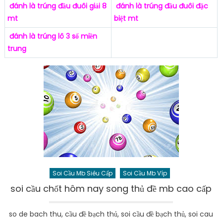
đánh là trúng đầu đuôi giải 8
đánh là trúng đầu đuôi đặc
mt
biệt mt
đánh là trúng lô 3 số miền
trung
Soi Cầu Mb Siêu Cấp
Soi Cầu Mb Víp
soi cầu chốt hôm nay song thủ đề mb cao cấp
so de bach thu, cầu đề bạch thủ, soi cầu đề bạch thủ, soi cau