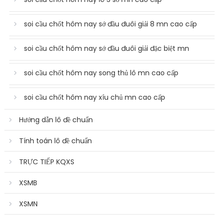
soi cầu chốt hôm nay sớ đầu đuôi giải 8 mn cao cấp
soi cầu chốt hôm nay sớ đầu đuôi giải đặc biệt mn
soi cầu chốt hôm nay song thủ lô mn cao cấp
soi cầu chốt hôm nay xíu chủ mn cao cấp
Hướng dẫn lô đề chuẩn
Tính toán lô đề chuẩn
TRỰC TIẾP KQXS
XSMB
XSMN