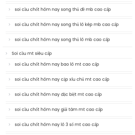
soi cầu chốt hôm nay song thủ đề mb cao cấp
soi cầu chốt hôm nay song thủ lô kép mb cao cấp
soi cầu chốt hôm nay song thủ lô mb cao cấp
Soi cầu mt siêu cấp
soi cầu chốt hôm nay bao lô mt cao cấp
soi cầu chốt hôm nay cặp xíu chủ mt cao cấp
soi cầu chốt hôm nay đặc biệt mt cao cấp
soi cầu chốt hôm nay giải tám mt cao cấp
soi cầu chốt hôm nay lô 3 số mt cao cấp