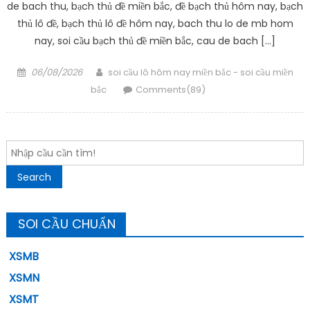
de bach thu, bạch thủ đề miền bắc, đề bạch thủ hôm nay, bạch
thủ lô đề, bạch thủ lô đề hôm nay, bach thu lo de mb hom
nay, soi cầu bạch thủ đề miền bắc, cau de bach […]
Posted
Author
06/08/2026
soi cầu lô hôm nay miền bắc - soi cầu miền
on
bắc
Comments(89)
Search
SOI CẦU CHUẨN
XSMB
XSMN
XSMT