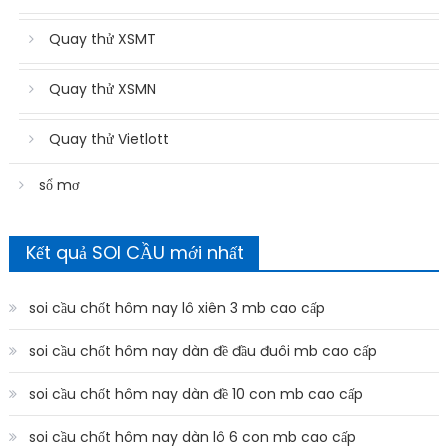
Quay thử XSMT
Quay thử XSMN
Quay thử Vietlott
sổ mơ
Kết quả SOI CẦU mới nhất
soi cầu chốt hôm nay lô xiên 3 mb cao cấp
soi cầu chốt hôm nay dàn đề đầu đuôi mb cao cấp
soi cầu chốt hôm nay dàn đề 10 con mb cao cấp
soi cầu chốt hôm nay dàn lô 6 con mb cao cấp