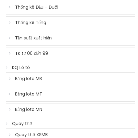
Thống kê Đầu – Đuôi
Thống kê Tổng
Tần suất xuất hiện
TK từ 00 đến 99
KQ Lô tô
Bảng loto MB
Bảng loto MT
Bảng loto MN
Quay thử
Quay thử XSMB