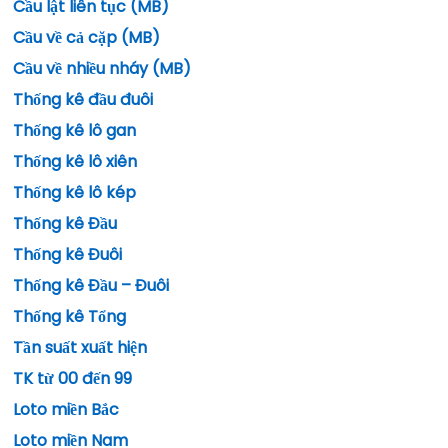
Cầu lật liên tục (MB)
Cầu về cả cặp (MB)
Cầu về nhiều nháy (MB)
Thống kê đầu đuôi
Thống kê lô gan
Thống kê lô xiên
Thống kê lô kép
Thống kê Đầu
Thống kê Đuôi
Thống kê Đầu – Đuôi
Thống kê Tổng
Tần suất xuất hiện
TK từ 00 đến 99
Loto miền Bắc
Loto miền Nam