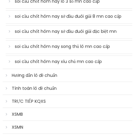
soi cầu chốt hôm nay lô 3 số mn cao cấp
soi cầu chốt hôm nay sớ đầu đuôi giải 8 mn cao cấp
soi cầu chốt hôm nay sớ đầu đuôi giải đặc biệt mn
soi cầu chốt hôm nay song thủ lô mn cao cấp
soi cầu chốt hôm nay xíu chủ mn cao cấp
Hướng dẫn lô đề chuẩn
Tính toán lô đề chuẩn
TRỰC TIẾP KQXS
XSMB
XSMN