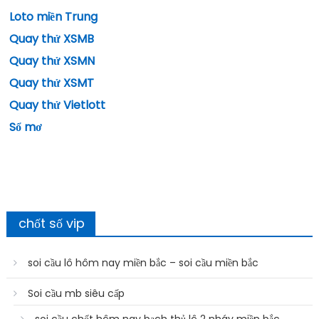
Loto miền Trung
Quay thử XSMB
Quay thử XSMN
Quay thử XSMT
Quay thử Vietlott
Sổ mơ
chốt số vip
soi cầu lô hôm nay miền bắc – soi cầu miền bắc
Soi cầu mb siêu cấp