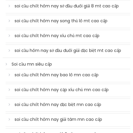
soi cầu chốt hôm nay sớ đầu đuôi giải 8 mt cao cấp
soi cầu chốt hôm nay song thủ lô mt cao cấp
soi cầu chốt hôm nay xíu chủ mt cao cấp
soi cầu hôm nay sớ đầu đuôi giải đặc biệt mt cao cấp
Soi cầu mn siêu cấp
soi cầu chốt hôm nay bao lô mn cao cấp
soi cầu chốt hôm nay cặp xíu chủ mn cao cấp
soi cầu chốt hôm nay đặc biệt mn cao cấp
soi cầu chốt hôm nay giải tám mn cao cấp