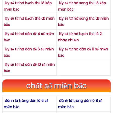
lấy số từ hđ bạch thủ lô kép
lấy số từ hđ song thủ lô kép
miền bắc
miền bắc
lấy số từ hđ bạch thủ đề miền
lấy số từ hđ song thủ đề miền
bắc
bắc
lấy số từ hđ dàn đề 4 số miền
lấy số từ hđ bạch thủ lô 2
bắc
nháy chuẩn
lấy số từ hđ dàn đề 6 số miền
lấy số từ hđ dàn đề 8 số miền
bắc
bắc
lấy số từ hđ dàn đề 10 số miền
bắc
chốt số miền bắc
đánh là trúng dàn lô 6 số
đánh là trúng dàn lô 8 số
miền bắc
miền bắc