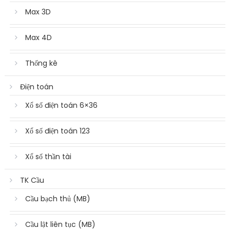
Max 3D
Max 4D
Thống kê
Điện toán
Xổ số điện toán 6×36
Xổ số điện toán 123
Xổ số thần tài
TK Cầu
Cầu bạch thủ (MB)
Cầu lật liên tục (MB)