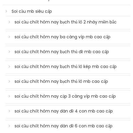
Soi cầu mb siêu cấp
soi cầu chốt hôm nay bạch thủ lô 2 nháy miền bắc
soi cầu chốt hôm nay ba càng víp mb cao cấp
soi cầu chốt hôm nay bạch thủ đề mb cao cấp
soi cầu chốt hôm nay bạch thủ lô kép mb cao cấp
soi cầu chốt hôm nay bạch thủ lô mb cao cấp
soi cầu chốt hôm nay cặp 3 càng víp mb cao cấp
soi cầu chốt hôm nay dàn đề 4 con mb cao cấp
soi cầu chốt hôm nay dàn đề 6 con mb cao cấp