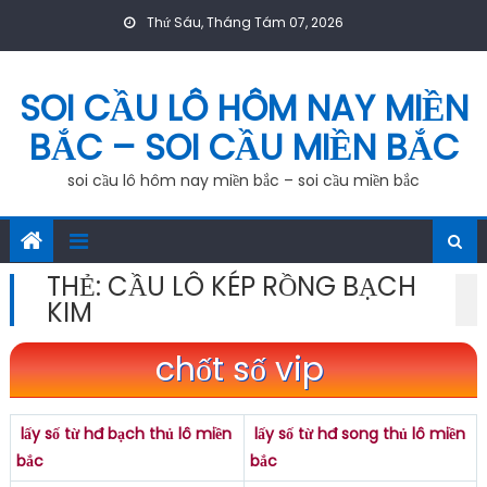
Skip
Thứ Sáu, Tháng Tám 07, 2026
to
content
SOI CẦU LÔ HÔM NAY MIỀN
BẮC – SOI CẦU MIỀN BẮC
soi cầu lô hôm nay miền bắc – soi cầu miền bắc
THẺ:
CẦU LÔ KÉP RỒNG BẠCH
KIM
chốt số vip
lấy số từ hđ bạch thủ lô miền
lấy số từ hđ song thủ lô miền
bắc
bắc