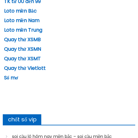
TK từ 00 đến 99
Loto miền Bắc
Loto miền Nam
Loto miền Trung
Quay thử XSMB
Quay thử XSMN
Quay thử XSMT
Quay thử Vietlott
Sổ mơ
chốt số vip
soi cầu lô hôm nay miền bắc – soi cầu miền bắc