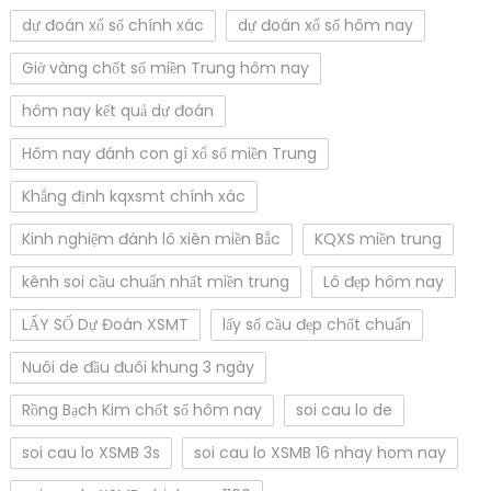
dự đoán xổ số chính xác
dự đoán xổ số hôm nay
Giờ vàng chốt số miền Trung hôm nay
hôm nay kết quả dự đoán
Hôm nay đánh con gì xổ số miền Trung
Khẳng định kqxsmt chính xác
Kinh nghiệm đánh lô xiên miền Bắc
KQXS miền trung
kênh soi cầu chuẩn nhất miền trung
Lô đẹp hôm nay
LẤY SỐ Dự Đoán XSMT
lấy số cầu đẹp chốt chuẩn
Nuôi de đầu đuôi khung 3 ngày
Rồng Bạch Kim chốt số hôm nay
soi cau lo de
soi cau lo XSMB 3s
soi cau lo XSMB 16 nhay hom nay