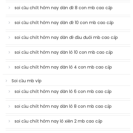
soi cầu chốt hôm nay dàn đề 8 con mb cao cấp
soi cầu chốt hôm nay dàn đề 10 con mb cao cấp
soi cầu chốt hôm nay dàn đề đầu đuôi mb cao cấp
soi cầu chốt hôm nay dàn lô 10 con mb cao cấp
soi cầu chốt hôm nay dàn lô 4 con mb cao cấp
Soi cầu mb víp
soi cầu chốt hôm nay dàn lô 6 con mb cao cấp
soi cầu chốt hôm nay dàn lô 8 con mb cao cấp
soi cầu chốt hôm nay lô xiên 2 mb cao cấp