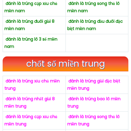
đánh là trúng cặp xỉu chủ
đánh là trúng song thủ lô
miền nam
miền nam
đánh là trúng đuôi giải 8
đánh là trúng đầu đuôi đặc
miền nam
biệt miền nam
đánh là trúng lô 3 số miền
nam
chốt số miền trung
đánh là trúng xỉu chủ miền
đánh là trúng giải đặc biệt
trung
miền trung
đánh là trúng nhất giải 8
đánh là trúng bao lô miền
miền trung
trung
đánh là trúng cặp xỉu chủ
đánh là trúng song thủ lô
miền trung
miền trung