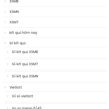
XSMB
XSMN
XSMT
kết quả hôm nay
Sổ kết quả
Sổ kết quả XSMB
Sổ kết quả XSMT
Sổ kết quả XSMN
Vietlott
Xổ số vietlott
Xo so mega 6/45