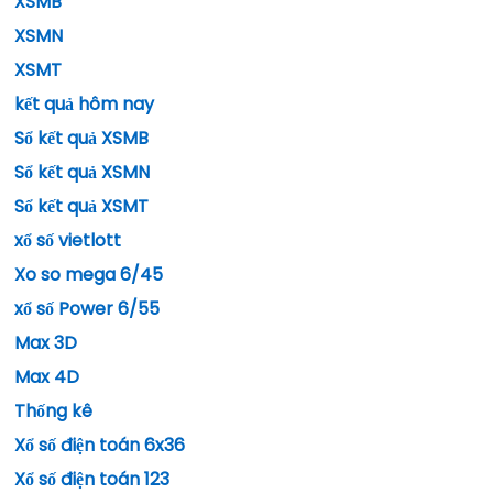
XSMB
XSMN
XSMT
kết quả hôm nay
Sổ kết quả XSMB
Sổ kết quả XSMN
Sổ kết quả XSMT
xổ số vietlott
Xo so mega 6/45
xổ số Power 6/55
Max 3D
Max 4D
Thống kê
Xổ số điện toán 6x36
Xổ số điện toán 123