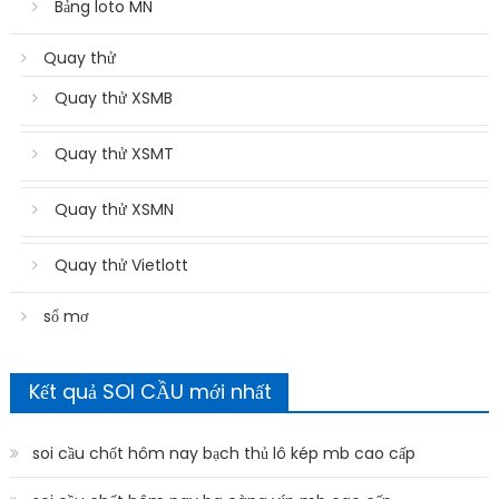
Bảng loto MN
Quay thử
Quay thử XSMB
Quay thử XSMT
Quay thử XSMN
Quay thử Vietlott
sổ mơ
Kết quả SOI CẦU mới nhất
soi cầu chốt hôm nay bạch thủ lô kép mb cao cấp