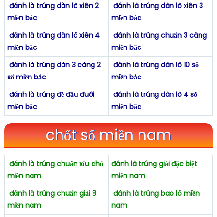
đánh là trúng dàn lô xiên 2
đánh là trúng dàn lô xiên 3
miền bắc
miền bắc
đánh là trúng dàn lô xiên 4
đánh là trúng chuẩn 3 càng
miền bắc
miền bắc
đánh là trúng dàn 3 càng 2
đánh là trúng dàn lô 10 số
số miền bắc
miền bắc
đánh là trúng đề đầu đuôi
đánh là trúng dàn lô 4 số
miền bắc
miền bắc
chốt số miền nam
đánh là trúng chuẩn xỉu chủ
đánh là trúng giải đặc biệt
miền nam
miền nam
đánh là trúng chuẩn giải 8
đánh là trúng bao lô miền
miền nam
nam