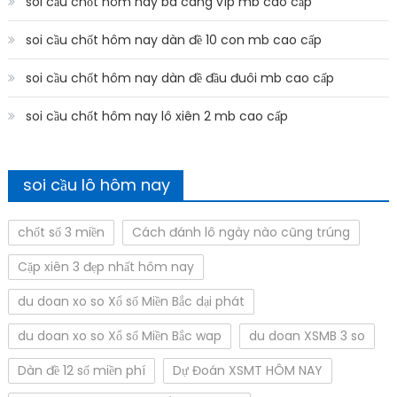
soi cầu chốt hôm nay ba càng víp mb cao cấp
soi cầu chốt hôm nay dàn đề 10 con mb cao cấp
soi cầu chốt hôm nay dàn đề đầu đuôi mb cao cấp
soi cầu chốt hôm nay lô xiên 2 mb cao cấp
soi cầu lô hôm nay
chốt số 3 miền
Cách đánh lô ngày nào cũng trúng
Cặp xiên 3 đẹp nhất hôm nay
du doan xo so Xổ số Miền Bắc dại phát
du doan xo so Xổ số Miền Bắc wap
du doan XSMB 3 so
Dàn đề 12 số miền phí
Dự Đoán XSMT HÔM NAY