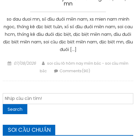
mn
so dau duoi mn, số đầu đuôi miền nam, xs mien nam minh
ngoc, thống kê đặc biệt tuần, xổ số đầu đuôi miền nam, soi cau
hcm, thống kê đầu đuôi đặc biệt, đặc biệt miền nam, đầu đuôi
đặc biệt miền nam, soi cầu đặc biệt miền nam, đặc biệt mn, đầu
đuôi […]
Posted
Author
07/08/2026
soi cầu lô hôm nay miền bắc - soi cầu miền
on
bắc
Comments(90)
Search
SOI CẦU CHUẨN