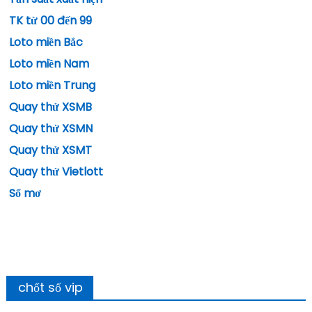
TK từ 00 đến 99
Loto miền Bắc
Loto miền Nam
Loto miền Trung
Quay thử XSMB
Quay thử XSMN
Quay thử XSMT
Quay thử Vietlott
Sổ mơ
chốt số vip