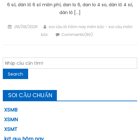
6 số, dàn lô 6 số miền phí, dan lo 6, dan lo 4 so, dàn lô 4 số,
dàn lô […]
Posted
Author
06/08/2026
soi cầu lô hôm nay miền bắc - soi cầu miền
on
bắc
Comments(90)
Search
SOI CẦU CHUẨN
XSMB
XSMN
XSMT
kết quả hôm nay