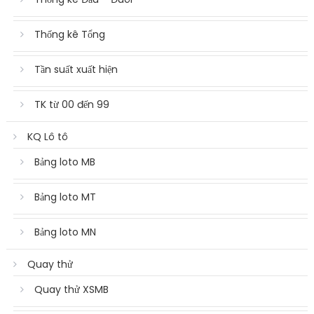
Thống kê Tổng
Tần suất xuất hiện
TK từ 00 đến 99
KQ Lô tô
Bảng loto MB
Bảng loto MT
Bảng loto MN
Quay thử
Quay thử XSMB