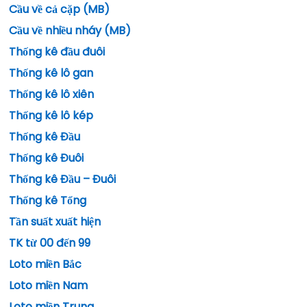
Cầu về cả cặp (MB)
Cầu về nhiều nháy (MB)
Thống kê đầu đuôi
Thống kê lô gan
Thống kê lô xiên
Thống kê lô kép
Thống kê Đầu
Thống kê Đuôi
Thống kê Đầu – Đuôi
Thống kê Tổng
Tần suất xuất hiện
TK từ 00 đến 99
Loto miền Bắc
Loto miền Nam
Loto miền Trung