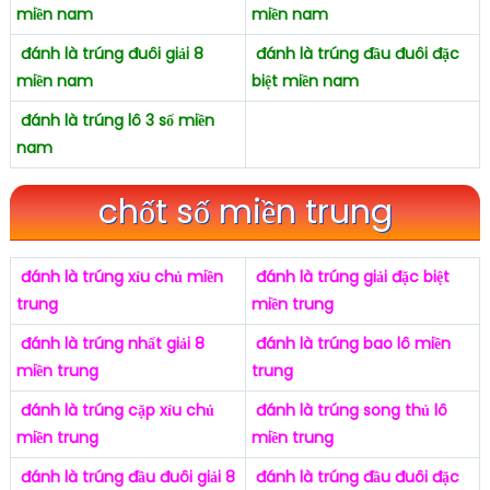
miền nam
miền nam
đánh là trúng đuôi giải 8
đánh là trúng đầu đuôi đặc
miền nam
biệt miền nam
đánh là trúng lô 3 số miền
nam
chốt số miền trung
đánh là trúng xỉu chủ miền
đánh là trúng giải đặc biệt
trung
miền trung
đánh là trúng nhất giải 8
đánh là trúng bao lô miền
miền trung
trung
đánh là trúng cặp xỉu chủ
đánh là trúng song thủ lô
miền trung
miền trung
đánh là trúng đầu đuôi giải 8
đánh là trúng đầu đuôi đặc