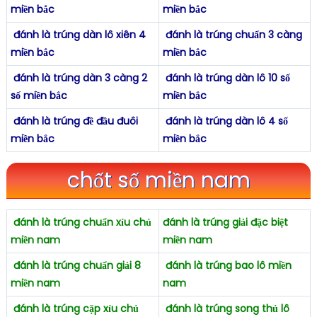
miền bắc
miền bắc
đánh là trúng dàn lô xiên 4
đánh là trúng chuẩn 3 càng
miền bắc
miền bắc
đánh là trúng dàn 3 càng 2
đánh là trúng dàn lô 10 số
số miền bắc
miền bắc
đánh là trúng đề đầu đuôi
đánh là trúng dàn lô 4 số
miền bắc
miền bắc
chốt số miền nam
đánh là trúng chuẩn xỉu chủ
đánh là trúng giải đặc biệt
miền nam
miền nam
đánh là trúng chuẩn giải 8
đánh là trúng bao lô miền
miền nam
nam
đánh là trúng cặp xỉu chủ
đánh là trúng song thủ lô