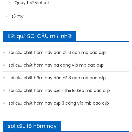
Quay thử Vietlott
sổ mơ
Kết quả SOI CẦU mới nhất
soi cầu chốt hôm nay dàn đề 6 con mb cao cấp
soi cầu chốt hôm nay ba càng víp mb cao cấp
soi cầu chốt hôm nay dàn đề 8 con mb cao cấp
soi cầu chốt hôm nay bạch thủ lô kép mb cao cấp
soi cầu chốt hôm nay cặp 3 càng víp mb cao cấp
soi cầu lô hôm nay