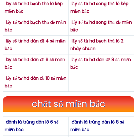
lấy số từ hđ bạch thủ lô kép
lấy số từ hđ song thủ lô kép
miền bắc
miền bắc
lấy số từ hđ bạch thủ đề miền
lấy số từ hđ song thủ đề miền
bắc
bắc
lấy số từ hđ dàn đề 4 số miền
lấy số từ hđ bạch thủ lô 2
bắc
nháy chuẩn
lấy số từ hđ dàn đề 6 số miền
lấy số từ hđ dàn đề 8 số miền
bắc
bắc
lấy số từ hđ dàn đề 10 số miền
bắc
chốt số miền bắc
đánh là trúng dàn lô 6 số
đánh là trúng dàn lô 8 số
miền bắc
miền bắc