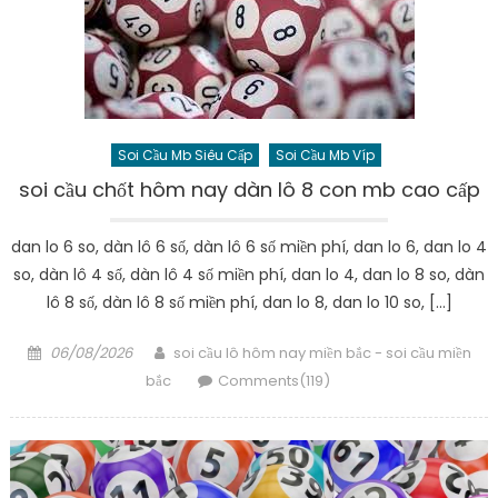
Soi Cầu Mb Siêu Cấp
Soi Cầu Mb Víp
soi cầu chốt hôm nay dàn lô 8 con mb cao cấp
dan lo 6 so, dàn lô 6 số, dàn lô 6 số miền phí, dan lo 6, dan lo 4
so, dàn lô 4 số, dàn lô 4 số miền phí, dan lo 4, dan lo 8 so, dàn
lô 8 số, dàn lô 8 số miền phí, dan lo 8, dan lo 10 so, […]
Posted
Author
06/08/2026
soi cầu lô hôm nay miền bắc - soi cầu miền
on
bắc
Comments(119)