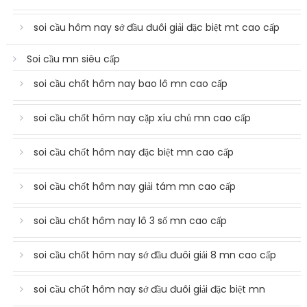
soi cầu hôm nay sớ đầu đuôi giải đặc biệt mt cao cấp
Soi cầu mn siêu cấp
soi cầu chốt hôm nay bao lô mn cao cấp
soi cầu chốt hôm nay cặp xíu chủ mn cao cấp
soi cầu chốt hôm nay đặc biệt mn cao cấp
soi cầu chốt hôm nay giải tám mn cao cấp
soi cầu chốt hôm nay lô 3 số mn cao cấp
soi cầu chốt hôm nay sớ đầu đuôi giải 8 mn cao cấp
soi cầu chốt hôm nay sớ đầu đuôi giải đặc biệt mn