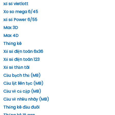
xổ số vietlott
Xo so mega 6/45
xổ số Power 6/55
Max 3D
Max 4D
Thống kê
Xổ số điện toán 6x36
Xổ số điện toán 123
Xổ số thần tài
Cầu bạch thủ (MB)
Cầu lật liên tục (MB)
Cầu về cả cặp (MB)
Cầu về nhiều nháy (MB)
Thống kê đầu đuôi