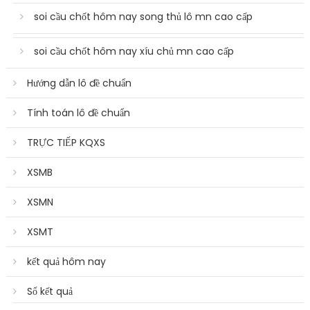
soi cầu chốt hôm nay song thủ lô mn cao cấp
soi cầu chốt hôm nay xíu chủ mn cao cấp
Hướng dẫn lô đề chuẩn
Tính toán lô đề chuẩn
TRỰC TIẾP KQXS
XSMB
XSMN
XSMT
kết quả hôm nay
Sổ kết quả