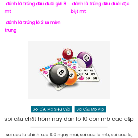
đánh là trúng đầu đuôi giải 8
đánh là trúng đầu đuôi đặc
mt
biệt mt
đánh là trúng lô 3 số miền
trung
Soi Cầu Mb Siêu Cấp
Soi Cầu Mb Víp
soi cầu chốt hôm nay dàn lô 10 con mb cao cấp
soi cau lo chinh xac 100 ngay mai, soi cau lo mb, soi cau lo,