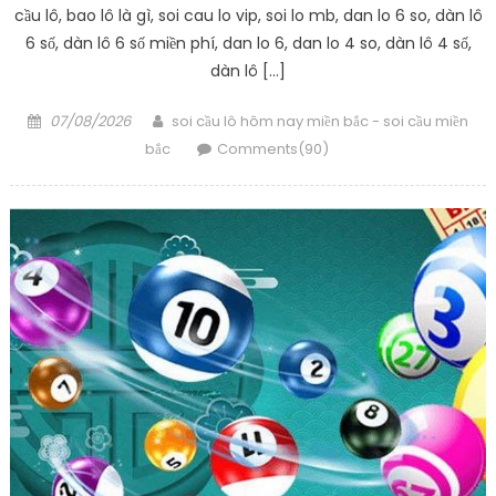
cầu lô, bao lô là gì, soi cau lo vip, soi lo mb, dan lo 6 so, dàn lô
6 số, dàn lô 6 số miền phí, dan lo 6, dan lo 4 so, dàn lô 4 số,
dàn lô […]
Posted
Author
07/08/2026
soi cầu lô hôm nay miền bắc - soi cầu miền
on
bắc
Comments(90)