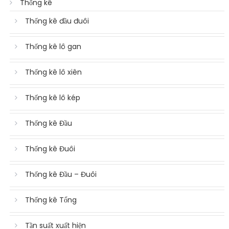
Thống kê
Thống kê đầu đuôi
Thống kê lô gan
Thống kê lô xiên
Thống kê lô kép
Thống kê Đầu
Thống kê Đuôi
Thống kê Đầu – Đuôi
Thống kê Tổng
Tần suất xuất hiện