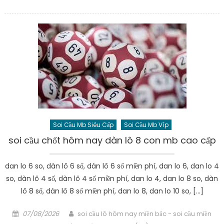
Soi Cầu Mb Siêu Cấp
Soi Cầu Mb Víp
soi cầu chốt hôm nay dàn lô 8 con mb cao cấp
dan lo 6 so, dàn lô 6 số, dàn lô 6 số miền phí, dan lo 6, dan lo 4
so, dàn lô 4 số, dàn lô 4 số miền phí, dan lo 4, dan lo 8 so, dàn
lô 8 số, dàn lô 8 số miền phí, dan lo 8, dan lo 10 so, […]
Posted
Author
07/08/2026
soi cầu lô hôm nay miền bắc - soi cầu miền