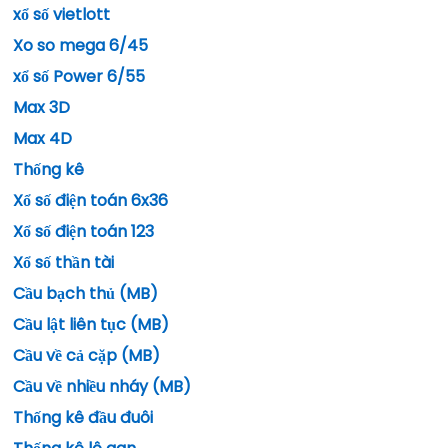
xổ số vietlott
Xo so mega 6/45
xổ số Power 6/55
Max 3D
Max 4D
Thống kê
Xổ số điện toán 6x36
Xổ số điện toán 123
Xổ số thần tài
Cầu bạch thủ (MB)
Cầu lật liên tục (MB)
Cầu về cả cặp (MB)
Cầu về nhiều nháy (MB)
Thống kê đầu đuôi