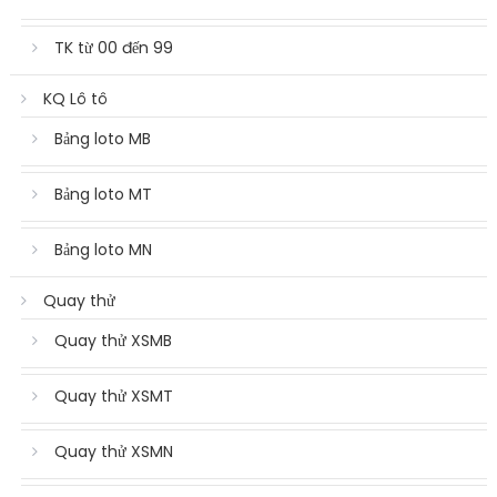
TK từ 00 đến 99
KQ Lô tô
Bảng loto MB
Bảng loto MT
Bảng loto MN
Quay thử
Quay thử XSMB
Quay thử XSMT
Quay thử XSMN