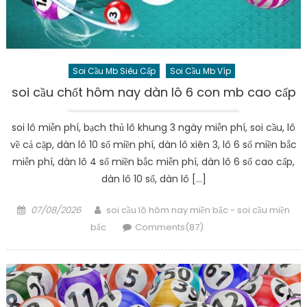
Soi Cầu Mb Siêu Cấp
Soi Cầu Mb Víp
soi cầu chốt hôm nay dàn lô 6 con mb cao cấp
soi lô miễn phí, bạch thủ lô khung 3 ngày miễn phí, soi cầu, lô
về cả cặp, dàn lô 10 số miền phí, dàn lô xiên 3, lô 6 số miền bắc
miễn phí, dàn lô 4 số miền bắc miễn phí, dàn lô 6 số cao cấp,
dàn lô 10 số, dàn lô […]
Posted
Author
07/08/2026
soi cầu lô hôm nay miền bắc - soi cầu miền
on
bắc
Comments(87)