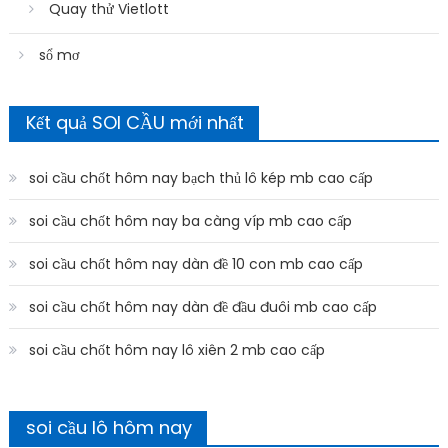
Quay thử Vietlott
sổ mơ
Kết quả SOI CẦU mới nhất
soi cầu chốt hôm nay bạch thủ lô kép mb cao cấp
soi cầu chốt hôm nay ba càng víp mb cao cấp
soi cầu chốt hôm nay dàn đề 10 con mb cao cấp
soi cầu chốt hôm nay dàn đề đầu đuôi mb cao cấp
soi cầu chốt hôm nay lô xiên 2 mb cao cấp
soi cầu lô hôm nay