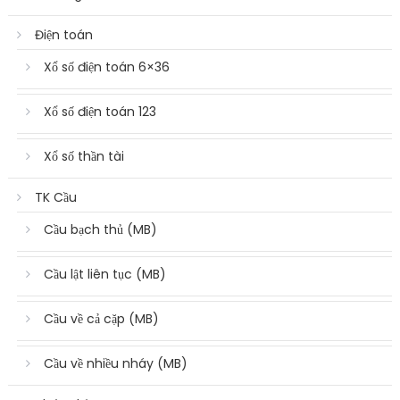
Điện toán
Xổ số điện toán 6×36
Xổ số điện toán 123
Xổ số thần tài
TK Cầu
Cầu bạch thủ (MB)
Cầu lật liên tục (MB)
Cầu về cả cặp (MB)
Cầu về nhiều nháy (MB)