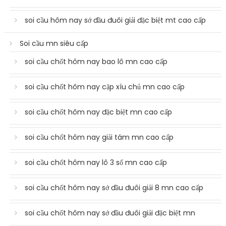
soi cầu hôm nay sớ đầu đuôi giải đặc biệt mt cao cấp
Soi cầu mn siêu cấp
soi cầu chốt hôm nay bao lô mn cao cấp
soi cầu chốt hôm nay cặp xíu chủ mn cao cấp
soi cầu chốt hôm nay đặc biệt mn cao cấp
soi cầu chốt hôm nay giải tám mn cao cấp
soi cầu chốt hôm nay lô 3 số mn cao cấp
soi cầu chốt hôm nay sớ đầu đuôi giải 8 mn cao cấp
soi cầu chốt hôm nay sớ đầu đuôi giải đặc biệt mn