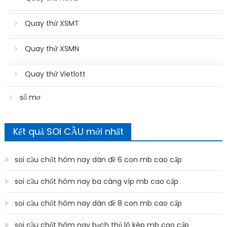
Quay thử XSMT
Quay thử XSMN
Quay thử Vietlott
sổ mơ
Kết quả SOI CẦU mới nhất
soi cầu chốt hôm nay dàn đề 6 con mb cao cấp
soi cầu chốt hôm nay ba càng víp mb cao cấp
soi cầu chốt hôm nay dàn đề 8 con mb cao cấp
soi cầu chốt hôm nay bạch thủ lô kép mb cao cấp