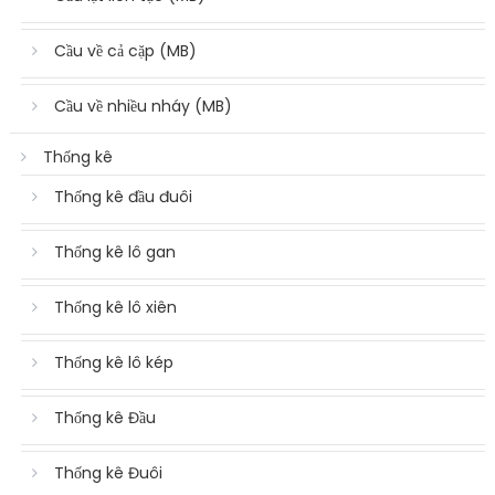
Cầu về cả cặp (MB)
Cầu về nhiều nháy (MB)
Thống kê
Thống kê đầu đuôi
Thống kê lô gan
Thống kê lô xiên
Thống kê lô kép
Thống kê Đầu
Thống kê Đuôi