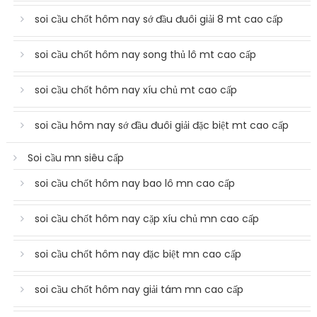
soi cầu chốt hôm nay sớ đầu đuôi giải 8 mt cao cấp
soi cầu chốt hôm nay song thủ lô mt cao cấp
soi cầu chốt hôm nay xíu chủ mt cao cấp
soi cầu hôm nay sớ đầu đuôi giải đặc biệt mt cao cấp
Soi cầu mn siêu cấp
soi cầu chốt hôm nay bao lô mn cao cấp
soi cầu chốt hôm nay cặp xíu chủ mn cao cấp
soi cầu chốt hôm nay đặc biệt mn cao cấp
soi cầu chốt hôm nay giải tám mn cao cấp