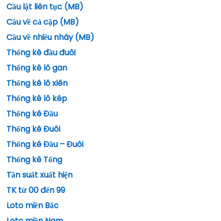
Cầu lật liên tục (MB)
Cầu về cả cặp (MB)
Cầu về nhiều nháy (MB)
Thống kê đầu đuôi
Thống kê lô gan
Thống kê lô xiên
Thống kê lô kép
Thống kê Đầu
Thống kê Đuôi
Thống kê Đầu – Đuôi
Thống kê Tổng
Tần suất xuất hiện
TK từ 00 đến 99
Loto miền Bắc
Loto miền Nam