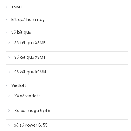
XSMT
kết quả hôm nay
Sổ kết quả
Sổ kết quả XSMB
Sổ kết quả XSMT
Sổ kết quả XSMN
Vietlott
Xổ số vietlott
Xo so mega 6/45
xổ số Power 6/55