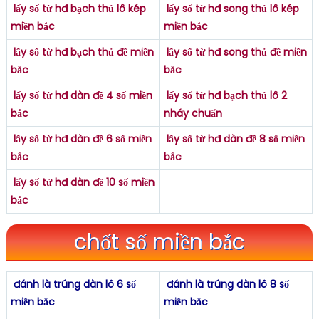
lấy số từ hđ bạch thủ lô kép
lấy số từ hđ song thủ lô kép
miền bắc
miền bắc
lấy số từ hđ bạch thủ đề miền
lấy số từ hđ song thủ đề miền
bắc
bắc
lấy số từ hđ dàn đề 4 số miền
lấy số từ hđ bạch thủ lô 2
bắc
nháy chuẩn
lấy số từ hđ dàn đề 6 số miền
lấy số từ hđ dàn đề 8 số miền
bắc
bắc
lấy số từ hđ dàn đề 10 số miền
bắc
chốt số miền bắc
đánh là trúng dàn lô 6 số
đánh là trúng dàn lô 8 số
miền bắc
miền bắc