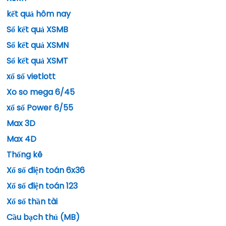
kết quả hôm nay
Sổ kết quả XSMB
Sổ kết quả XSMN
Sổ kết quả XSMT
xổ số vietlott
Xo so mega 6/45
xổ số Power 6/55
Max 3D
Max 4D
Thống kê
Xổ số điện toán 6x36
Xổ số điện toán 123
Xổ số thần tài
Cầu bạch thủ (MB)