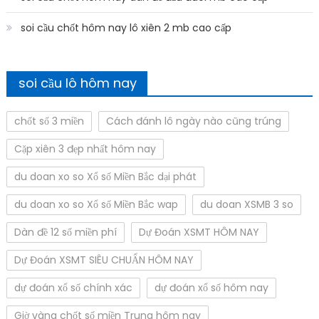
soi cầu chốt hôm nay lô xiên 2 mb cao cấp
soi cầu lô hôm nay
chốt số 3 miền
Cách đánh lô ngày nào cũng trúng
Cặp xiên 3 đẹp nhất hôm nay
du doan xo so Xổ số Miền Bắc dại phát
du doan xo so Xổ số Miền Bắc wap
du doan XSMB 3 so
Dàn đề 12 số miền phí
Dự Đoán XSMT HÔM NAY
Dự Đoán XSMT SIÊU CHUẨN HÔM NAY
dự đoán xổ số chính xác
dự đoán xổ số hôm nay
Giờ vàng chốt số miền Trung hôm nay