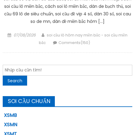
soi cầu lô miền bắc, cách soi lô miền bắc, dàn de bạch thủ, soi
cầu 69 lô de siêu chuẩn, soi cầu đề vip 4 số, dàn 30 số, soi cau
so de mn, dàn đề miền bắc hôm […]
Posted
Author
07/08/2026
soi cầu lô hôm nay miền bắc - soi cầu miền
on
bắc
Comments(150)
Search
SOI CẦU CHUẨN
XSMB
XSMN
XSMT