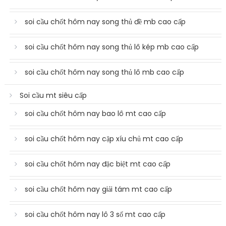
soi cầu chốt hôm nay song thủ đề mb cao cấp
soi cầu chốt hôm nay song thủ lô kép mb cao cấp
soi cầu chốt hôm nay song thủ lô mb cao cấp
Soi cầu mt siêu cấp
soi cầu chốt hôm nay bao lô mt cao cấp
soi cầu chốt hôm nay cặp xíu chủ mt cao cấp
soi cầu chốt hôm nay đặc biệt mt cao cấp
soi cầu chốt hôm nay giải tám mt cao cấp
soi cầu chốt hôm nay lô 3 số mt cao cấp