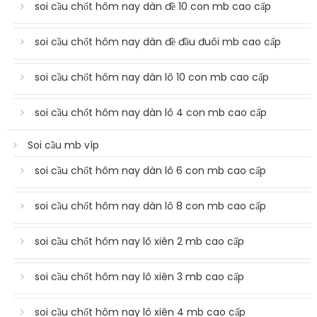
soi cầu chốt hôm nay dàn đề 10 con mb cao cấp
soi cầu chốt hôm nay dàn đề đầu đuôi mb cao cấp
soi cầu chốt hôm nay dàn lô 10 con mb cao cấp
soi cầu chốt hôm nay dàn lô 4 con mb cao cấp
Soi cầu mb víp
soi cầu chốt hôm nay dàn lô 6 con mb cao cấp
soi cầu chốt hôm nay dàn lô 8 con mb cao cấp
soi cầu chốt hôm nay lô xiên 2 mb cao cấp
soi cầu chốt hôm nay lô xiên 3 mb cao cấp
soi cầu chốt hôm nay lô xiên 4 mb cao cấp