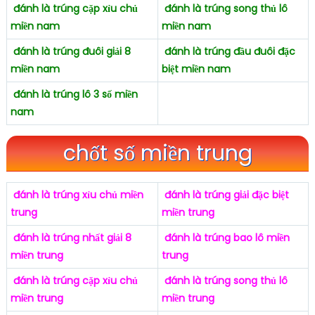
đánh là trúng cặp xỉu chủ
đánh là trúng song thủ lô
miền nam
miền nam
đánh là trúng đuôi giải 8
đánh là trúng đầu đuôi đặc
miền nam
biệt miền nam
đánh là trúng lô 3 số miền
nam
chốt số miền trung
đánh là trúng xỉu chủ miền
đánh là trúng giải đặc biệt
trung
miền trung
đánh là trúng nhất giải 8
đánh là trúng bao lô miền
miền trung
trung
đánh là trúng cặp xỉu chủ
đánh là trúng song thủ lô
miền trung
miền trung