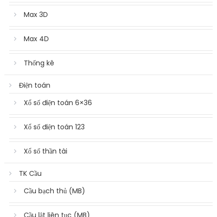
Max 3D
Max 4D
Thống kê
Điện toán
Xổ số điện toán 6×36
Xổ số điện toán 123
Xổ số thần tài
TK Cầu
Cầu bạch thủ (MB)
Cầu lật liên tục (MB)