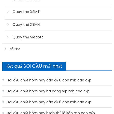
Quay thử XSMT
Quay thử XSMN
Quay thử Vietlott
sổ mơ
Kết quả SOI CẦU mới nhất
soi cầu chốt hôm nay dàn đề 6 con mb cao cấp
soi cầu chốt hôm nay ba càng víp mb cao cấp
soi cầu chốt hôm nay dàn đề 8 con mb cao cấp
soi cầu chốt hôm nay bạch thủ lô kép mb cao cấp