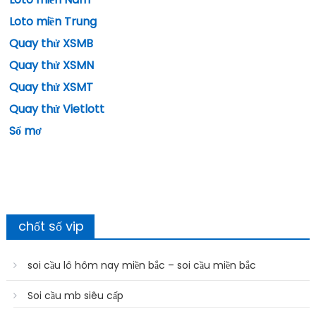
Loto miền Trung
Quay thử XSMB
Quay thử XSMN
Quay thử XSMT
Quay thử Vietlott
Sổ mơ
chốt số vip
soi cầu lô hôm nay miền bắc – soi cầu miền bắc
Soi cầu mb siêu cấp