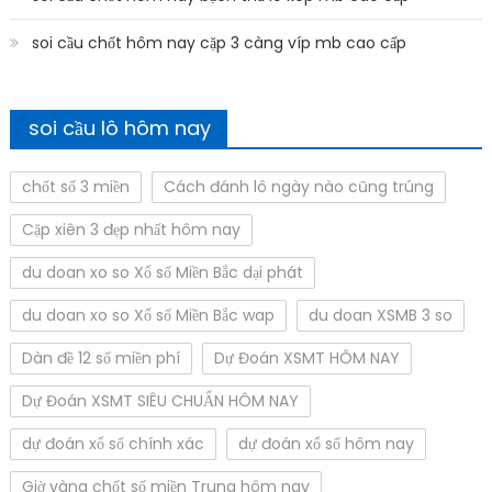
soi cầu chốt hôm nay cặp 3 càng víp mb cao cấp
soi cầu lô hôm nay
chốt số 3 miền
Cách đánh lô ngày nào cũng trúng
Cặp xiên 3 đẹp nhất hôm nay
du doan xo so Xổ số Miền Bắc dại phát
du doan xo so Xổ số Miền Bắc wap
du doan XSMB 3 so
Dàn đề 12 số miền phí
Dự Đoán XSMT HÔM NAY
Dự Đoán XSMT SIÊU CHUẨN HÔM NAY
dự đoán xổ số chính xác
dự đoán xổ số hôm nay
Giờ vàng chốt số miền Trung hôm nay