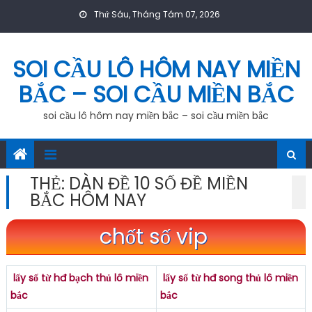
Skip
Thứ Sáu, Tháng Tám 07, 2026
to
content
SOI CẦU LÔ HÔM NAY MIỀN
BẮC – SOI CẦU MIỀN BẮC
soi cầu lô hôm nay miền bắc – soi cầu miền bắc
THẺ:
DÀN ĐỀ 10 SỐ ĐỀ MIỀN
BẮC HÔM NAY
chốt số vip
lấy số từ hđ bạch thủ lô miền
lấy số từ hđ song thủ lô miền
bắc
bắc