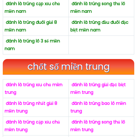
đánh là trúng cặp xỉu chủ
đánh là trúng song thủ lô
miền nam
miền nam
đánh là trúng đuôi giải 8
đánh là trúng đầu đuôi đặc
miền nam
biệt miền nam
đánh là trúng lô 3 số miền
nam
chốt số miền trung
đánh là trúng xỉu chủ miền
đánh là trúng giải đặc biệt
trung
miền trung
đánh là trúng nhất giải 8
đánh là trúng bao lô miền
miền trung
trung
đánh là trúng cặp xỉu chủ
đánh là trúng song thủ lô
miền trung
miền trung