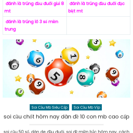
đánh là trúng đầu đuôi giải 8
đánh là trúng đầu đuôi đặc
mt
biệt mt
đánh là trúng lô 3 số miền
trung
Soi Cầu Mb Siêu Cấp
Soi Cầu Mb Víp
soi cầu chốt hôm nay dàn đề 10 con mb cao cấp
soi cầu 50 số, dàn de đầu đuôi, soi đề miền bắc hôm nay, cách