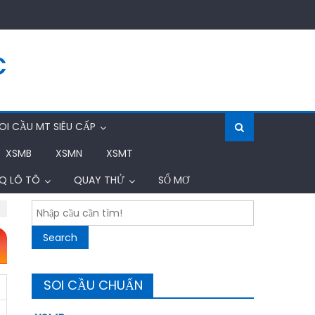
C
OI CẦU MT SIÊU CẤP
XSMB
XSMN
XSMT
Q LÔ TÔ
QUAY THỬ
SỔ MƠ
Search
SOI CẦU CHUẨN