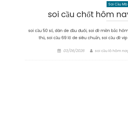
Soi Cầu Mb
soi cầu chốt hôm na
soi cầu 50 số, dàn de đầu đuôi, soi đề miền bắc hô
thủ, soi cầu 69 lô de siêu chuẩn, soi cầu đề v
Posted
Author
03/06/2026
soi cầu lô hôm nay
on