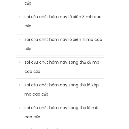
cấp
soi cầu chốt hôm nay lô xiên 3 mb cao
cấp
soi cầu chốt hôm nay lô xiên 4 mb cao
cấp
soi cầu chốt hôm nay song thủ đề mb
cao cấp
soi cầu chốt hôm nay song thủ lô kép
mb cao cấp
soi cầu chốt hôm nay song thủ lô mb
cao cấp