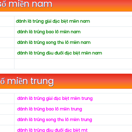
số miền nam
đánh là trúng giải đặc biệt miền nam
đánh là trúng bao lô miền nam
đánh là trúng song thủ lô miền nam
đánh là trúng đầu đuôi đặc biệt miền nam
số miền trung
đánh là trúng giải đặc biệt miền trung
đánh là trúng bao lô miền trung
đánh là trúng song thủ lô miền trung
đánh là trúng đầu đuôi đặc biệt mt