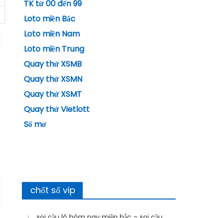
TK từ 00 đến 99
Loto miền Bắc
Loto miền Nam
Loto miền Trung
Quay thử XSMB
Quay thử XSMN
Quay thử XSMT
Quay thử Vietlott
Sổ mơ
chốt số vip
soi cầu lô hôm nay miền bắc – soi cầu