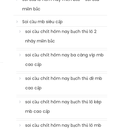
miền bắc
Soi cầu mb siêu cấp
soi cầu chốt hôm nay bạch thủ lô 2
nháy miền bắc
soi cầu chốt hôm nay ba càng víp mb
cao cấp
soi cầu chốt hôm nay bạch thủ đề mb
cao cấp
soi cầu chốt hôm nay bạch thủ lô kép
mb cao cấp
soi cầu chốt hôm nay bạch thủ lô mb