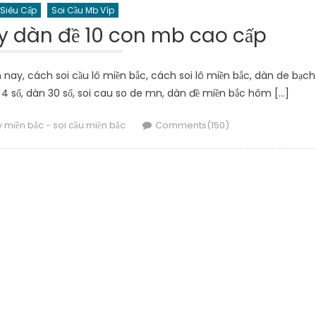
 Siêu Cấp
Soi Cầu Mb Víp
y dàn đề 10 con mb cao cấp
m nay, cách soi cầu lô miền bắc, cách soi lô miền bắc, dàn de bạch
ip 4 số, dàn 30 số, soi cau so de mn, dàn đề miền bắc hôm […]
 miền bắc - soi cầu miền bắc
Comments(150)