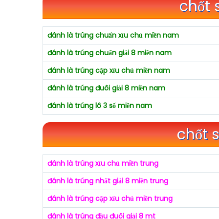
chốt 
đánh là trúng chuẩn xỉu chủ miền nam
đánh là trúng chuẩn giải 8 miền nam
đánh là trúng cặp xỉu chủ miền nam
đánh là trúng đuôi giải 8 miền nam
đánh là trúng lô 3 số miền nam
chốt 
đánh là trúng xỉu chủ miền trung
đánh là trúng nhất giải 8 miền trung
đánh là trúng cặp xỉu chủ miền trung
đánh là trúng đầu đuôi giải 8 mt