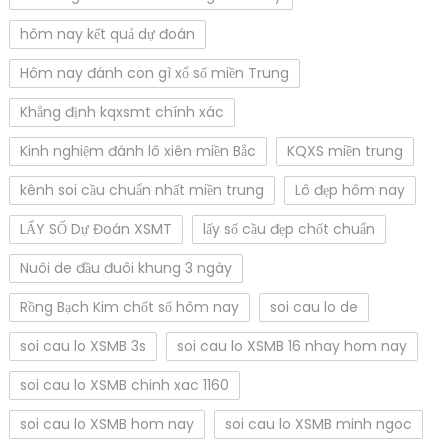
hôm nay kết quả dự đoán
Hôm nay đánh con gì xổ số miền Trung
Khẳng định kqxsmt chính xác
Kinh nghiệm đánh lô xiên miền Bắc
KQXS miền trung
kênh soi cầu chuẩn nhất miền trung
Lô đẹp hôm nay
LẤY SỐ Dự Đoán XSMT
lấy số cầu đẹp chốt chuẩn
Nuôi de đầu đuôi khung 3 ngày
Rồng Bạch Kim chốt số hôm nay
soi cau lo de
soi cau lo XSMB 3s
soi cau lo XSMB 16 nhay hom nay
soi cau lo XSMB chinh xac 1160
soi cau lo XSMB hom nay
soi cau lo XSMB minh ngoc