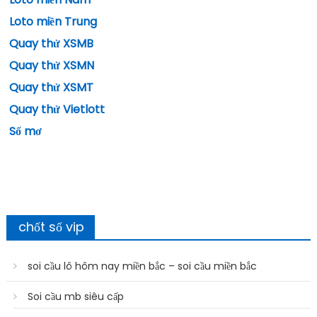
Loto miền Trung
Quay thử XSMB
Quay thử XSMN
Quay thử XSMT
Quay thử Vietlott
Sổ mơ
chốt số vip
soi cầu lô hôm nay miền bắc – soi cầu miền bắc
Soi cầu mb siêu cấp