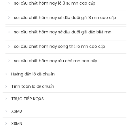
soi cầu chốt hôm nay lô 3 số mn cao cấp
soi cầu chốt hôm nay sớ đầu đuôi giải 8 mn cao cấp
soi cầu chốt hôm nay sớ đầu đuôi giải đặc biệt mn
soi cầu chốt hôm nay song thủ lô mn cao cấp
soi cầu chốt hôm nay xíu chủ mn cao cấp
Hướng dẫn lô đề chuẩn
Tính toán lô đề chuẩn
TRỰC TIẾP KQXS
XSMB
XSMN