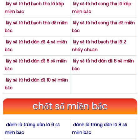
lấy số từ hđ bạch thủ lô kép
lấy số từ hđ song thủ lô kép
miền bắc
miền bắc
lấy số từ hđ bạch thủ đề miền
lấy số từ hđ song thủ đề miền
bắc
bắc
lấy số từ hđ dàn đề 4 số miền
lấy số từ hđ bạch thủ lô 2
bắc
nháy chuẩn
lấy số từ hđ dàn đề 6 số miền
lấy số từ hđ dàn đề 8 số miền
bắc
bắc
lấy số từ hđ dàn đề 10 số miền
bắc
chốt số miền bắc
đánh là trúng dàn lô 6 số
đánh là trúng dàn lô 8 số
miền bắc
miền bắc