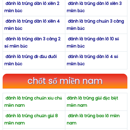
đánh là trúng dàn lô xiên 2
đánh là trúng dàn lô xiên 3
miền bắc
miền bắc
đánh là trúng dàn lô xiên 4
đánh là trúng chuẩn 3 càng
miền bắc
miền bắc
đánh là trúng dàn 3 càng 2
đánh là trúng dàn lô 10 số
số miền bắc
miền bắc
đánh là trúng đề đầu đuôi
đánh là trúng dàn lô 4 số
miền bắc
miền bắc
chốt số miền nam
đánh là trúng chuẩn xỉu chủ
đánh là trúng giải đặc biệt
miền nam
miền nam
đánh là trúng chuẩn giải 8
đánh là trúng bao lô miền
miền nam
nam