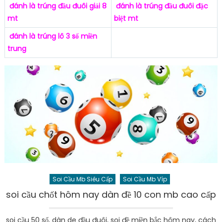
đánh là trúng đầu đuôi giải 8
đánh là trúng đầu đuôi đặc
mt
biệt mt
đánh là trúng lô 3 số miền
trung
Soi Cầu Mb Siêu Cấp
Soi Cầu Mb Víp
soi cầu chốt hôm nay dàn đề 10 con mb cao cấp
soi cầu 50 số, dàn de đầu đuôi, soi đề miền bắc hôm nay, cách