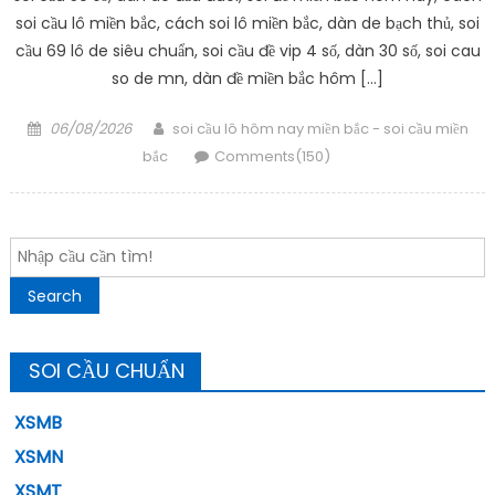
soi cầu lô miền bắc, cách soi lô miền bắc, dàn de bạch thủ, soi
cầu 69 lô de siêu chuẩn, soi cầu đề vip 4 số, dàn 30 số, soi cau
so de mn, dàn đề miền bắc hôm […]
Posted
Author
06/08/2026
soi cầu lô hôm nay miền bắc - soi cầu miền
on
bắc
Comments(150)
Search
SOI CẦU CHUẨN
XSMB
XSMN
XSMT