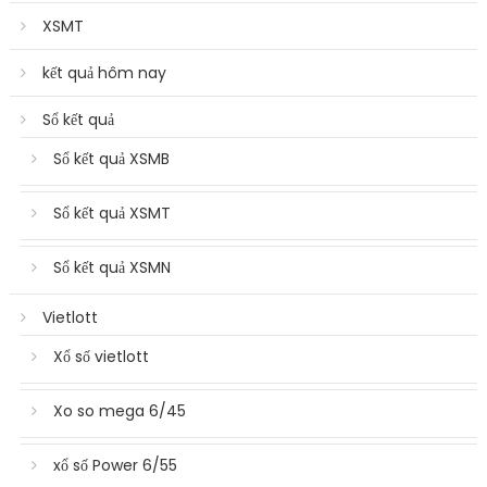
XSMT
kết quả hôm nay
Sổ kết quả
Sổ kết quả XSMB
Sổ kết quả XSMT
Sổ kết quả XSMN
Vietlott
Xổ số vietlott
Xo so mega 6/45
xổ số Power 6/55