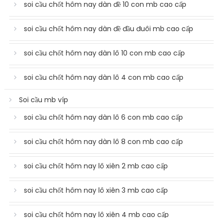
soi cầu chốt hôm nay dàn đề 10 con mb cao cấp
soi cầu chốt hôm nay dàn đề đầu đuôi mb cao cấp
soi cầu chốt hôm nay dàn lô 10 con mb cao cấp
soi cầu chốt hôm nay dàn lô 4 con mb cao cấp
Soi cầu mb víp
soi cầu chốt hôm nay dàn lô 6 con mb cao cấp
soi cầu chốt hôm nay dàn lô 8 con mb cao cấp
soi cầu chốt hôm nay lô xiên 2 mb cao cấp
soi cầu chốt hôm nay lô xiên 3 mb cao cấp
soi cầu chốt hôm nay lô xiên 4 mb cao cấp