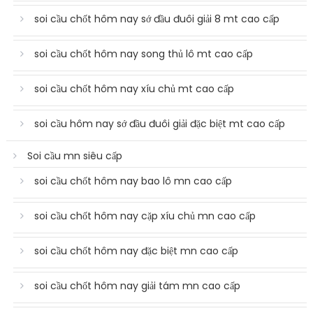
soi cầu chốt hôm nay sớ đầu đuôi giải 8 mt cao cấp
soi cầu chốt hôm nay song thủ lô mt cao cấp
soi cầu chốt hôm nay xíu chủ mt cao cấp
soi cầu hôm nay sớ đầu đuôi giải đặc biệt mt cao cấp
Soi cầu mn siêu cấp
soi cầu chốt hôm nay bao lô mn cao cấp
soi cầu chốt hôm nay cặp xíu chủ mn cao cấp
soi cầu chốt hôm nay đặc biệt mn cao cấp
soi cầu chốt hôm nay giải tám mn cao cấp